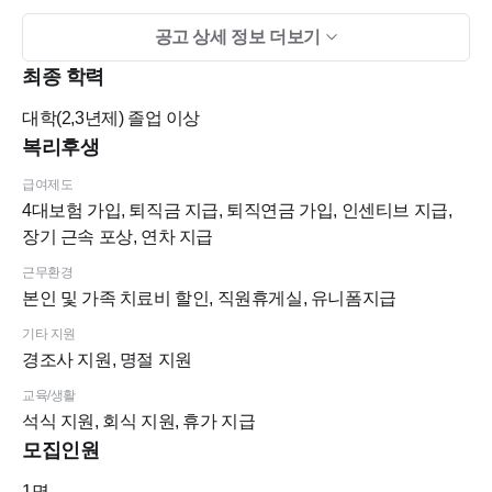
공고 상세 정보 더보기
6.4대보험 / 퇴직금
최종 학력
7.급여조건: 면접 후 결정
대학(2,3년제)
졸업 이상
*7/27~8/1 하계휴가 기간입니다.*
복리후생
*치크루팅으로 이력서,자기소개서 접수 부탁드려요. 확인 후 개
급여제도
별 연락 드리겠습니다.
4대보험 가입, 퇴직금 지급, 퇴직연금 가입, 인센티브 지급,
장기 근속 포상, 연차 지급
근무환경
본인 및 가족 치료비 할인, 직원휴게실, 유니폼지급
기타 지원
경조사 지원, 명절 지원
교육/생활
석식 지원, 회식 지원, 휴가 지급
모집인원
1
명