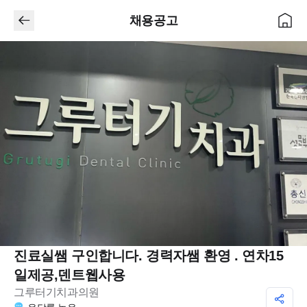
채용공고
진료실쌤 구인합니다. 경력자쌤 환영 . 연차15
일제공,덴트웹사용
그루터기치과의원