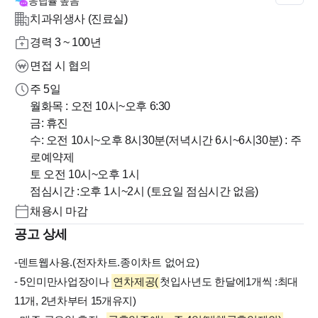
응답률
높음
치과위생사 (진료실)
경력 3 ~ 100년
면접 시 협의
주 5일
월화목 : 오전 10시~오후 6:30
금: 휴진
수: 오전 10시~오후 8시30분(저녁시간 6시~6시30분) : 주
로예약제
토 오전 10시~오후 1시
채용시 마감
공고 상세
-덴트웹사용.(전자차트.종이차트 없어요)
- 5인미만사업장이나
연차제공(
첫입사년도 한달에1개씩 :최대
11개, 2년차부터 15개유지)