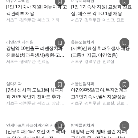
더뉴치과의원
더뉴치과의원
[1인 1기숙사 지원] 더뉴치과 고
[1인 1기숙사 지원] 교정과 진료
객관리부 채용
실, 데스크 각 TO 1명 채용
서초구
·
경력무관
·
데스크, 기타 직무, 데스크, 기타
서초구
·
경력무관
·
데스크, 진료실, 기타 직무
리엔장치과의원
웃는오늘치과
강남역 10번출구 리엔장치과
(서초)진료실 치과위생사 채용
진료실(치과위생사)충원-고연
(교통비 지급, 야간없음)
차우대(기숙사 지원)
서초구
·
경력무관
·
진료실
서초구
·
경력무관
·
진료실
심다치과
서울센텀치과
[강남 신사역 도보1분] 심다치
야간X주5일/급여,복지업계최
과 2026 하반기 전파트 추가채
고/1인기숙사,월세지원/상담실
용(법정연차,기숙사비 지원)
서초구
·
경력무관
·
데스크, 상담, 실장, 진료실, 진료팀장, 보험청구, 데스크, 상담, 실장, 보험청구, 데스크, 상담, 전화응대(CS), 보험청구, 실장
장님,데스크,진료실 모십니다
서초구
·
경력무관
·
진료실, 진료팀장, 상담, 데스크, 상담, 데스크
연세바로치과교정과의원 서초이수점
방배클린치과
[신규치과] 4&7 호선 이수역 바
내방역 근처 [방배 클린 치과]