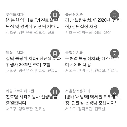
루센트치과
블랑쉬치과
[신논현 역 바로 앞] 진료실 부
강남 블랑쉬치과) 2026년 (경력
팀장 및 경력직 선생님 기다립
직) 상담실장 채용
니다.
서초구
·
경력무관
·
진료실, 진료팀장
서초구
·
경력무관
·
상담, 실장
블랑쉬치과
블랑쉬치과
강남 블랑쉬 치과) 진료실 치과
논현역 블랑쉬치과) 데스크 코
위생사 2026년 추가 모집
디네이터 채용
서초구
·
경력무관
·
진료실, 진료팀장
서초구
·
경력무관
·
진료실, 진료팀장, 보험청구, 데스크, 상담, 실장, 총괄실장, 경영지원, 데스크, 보험청구, 상담, 실장, 데스크
라임프로치과의원
서울참조은치과
진료팀 치과위생사 선생님을
[방배/내방역] 역세권,워라벨 보
충원합니다.
장! 진료실 선생님 모십니다!
서초구
·
경력무관
·
진료실
서초구
·
경력무관
·
진료실