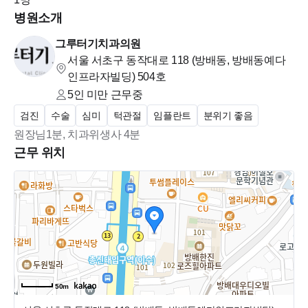
병원소개
그루터기치과의원
서울 서초구 동작대로 118 (방배동, 방배동예다
인프라자빌딩)
504호
5인 미만
근무중
검진
수술
심미
턱관절
임플란트
분위기 좋음
원장님1분, 치과위생사 4분
근무 위치
50m