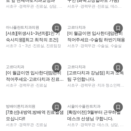
로 앞 연세바로치과교정과
구인 (화목고정알바도 가능)
서초구
·
경력무관
·
진료실, 상담, 실장, 총괄실장, 경영지원
서초구
·
경력무관
·
진료실, 데스크, 보험청구, 상담, 진료실
아나플란트치과의원
고르다치과
[서초][위생사1~3년차][1인 기
[이 월급이면 입사한다]맘편히
숙사지원][최고 최적의 조건]
적어주세요-수술팀 하반기채용
서초구
·
1 ~ 3년
·
진료실, 진료팀장
서초구
·
경력무관
·
수술실, 수술실
고르다치과
고르다치과
[이 월급이면 입사한다]맘편히
[고르다치과 강남점] 치과 소독
적어주세요-고르다치과 진료팀
팀 구인합니다.
부팀장/스텝 하반기채용
서초구
·
경력무관
·
진료실
서초구
·
경력무관
·
치과 청소인력, 소독실
방배이튼치과의원
서울이수플란트치과
[7호선]내방역,방배역 진료실샘
[확장이전] 9월부터 근무하실
모십니다!!
데스크 선생님 구합니다.
서초구
·
경력무관
·
진료실
서초구
·
경력무관
·
데스크, 상담, 데스크, 상담, 전화응대(CS)