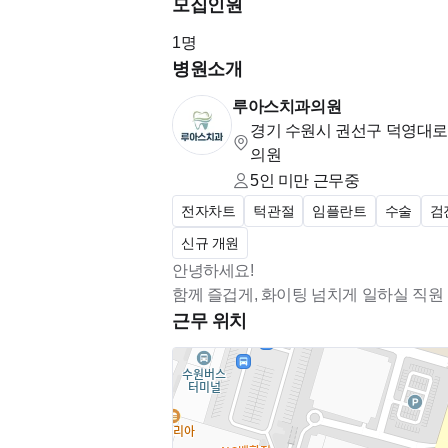
모집인원
식대 지원
1
명
풍부한 간식비 드림
병원소개
야간진료 시 오전 오프
일요일, 공휴일 휴진
루아스치과의원
치료비 할인(직원,가족, 지인 등)
경기 수원시 권선구 덕영대로12
의원
경조사 지원
5인 미만
근무중
자유로운 연차 및 주off 사용
매출에 따른 인센 제공
전자차트
턱관절
임플란트
수술
검
청소이모님 상주
신규 개원
주차비 지원
안녕하세요!
회식 찬스!
함께 즐겁게, 화이팅 넘치게 일하실 직원 
추가로 자세한 사항은 면접에서 말씀드
근무 위치
@지원방법
지원: 치크루팅!
전화 : 010-4053-6373