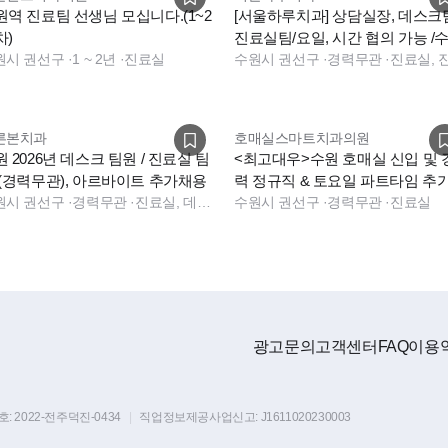
원역 진료팀 선생님 모십니다.(1~2
[서울하루치과] 상담실장, 데스크
차)
진료실팀/요일, 시간 협의 가능 /
원시 권선구
·
1 ~ 2년
·
진료실
역 타임빌라스
수원시 권선구
·
경력무관
·
른본치과
호매실스마트치과의원
 2026년 데스크 팀원 / 진료실 팀
<최고대우>수원 호매실 신입 및 
 (경력무관), 아르바이트 추가채용
력 정규직 & 토요일 파트타임 추
원시 권선구
·
경력무관
·
진료실, 데스크, 보험청구, 데스크, 보험청구, 전화응대(CS)
용
수원시 권선구
·
경력무관
·
진료실
광고문의
고객센터
FAQ
이용
호:
2022-전주덕진-0434
|
직업정보제공사업신고:
J1611020230003