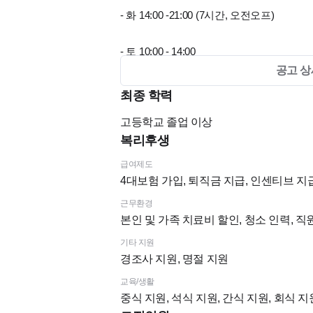
- 화 14:00 -21:00 (7시간, 오전오프)
- 토 10:00 - 14:00
공고 상
- 점심시간 13:00 - 14:00
최종 학력
고등학교
졸업 이상
복리후생
@ 위치 및 교통편
급여제도
4대보험 가입, 퇴직금 지급, 인센티브 지
- 경기도 수원시 권선구 덕영대로 1201번길 2
근무환경
본인 및 가족 치료비 할인, 청소 인력, 
- 수원터미널에서 도보로 5분
기타 지원
경조사 지원, 명절 지원
교육/생활
@복리후생
중식 지원, 석식 지원, 간식 지원, 회식 지
유니폼 지원