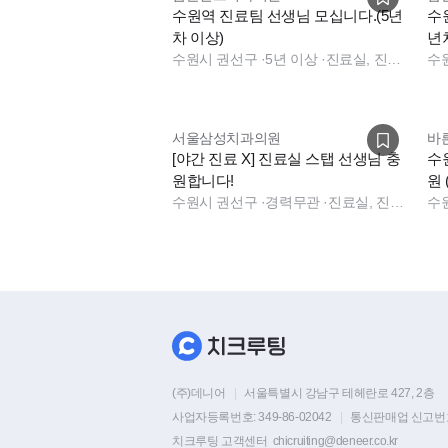
수원역 진료팀 선생님 모십니다.(5년
수
차 이상)
년
수원시 권선구
·
5년 이상
·
진료실, 진료팀장
수
서울삼성치과의원
바
[야간 진료 X] 진료실 스탭 선생님 충
수원
원합니다!
원
수원시 권선구
·
경력무관
·
진료실, 진료실
수
(주)데니어
|
서울특별시 강남구 테헤란로 427, 2층
사업자등록번호:
349-86-02042
|
통신판매업 신고번
치크루팅 고객센터
chicruiting@deneer.co.kr