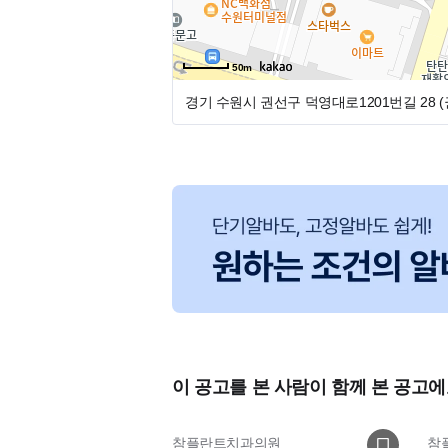
@위치 및 교통편
50m
수원터미널 도보 5분
경기 수원시 권선구 덕영대로1201번길 28 
이마트 수원점 건너편
이 공고를 본 사람이 함께 본 공고에
참플란트치과의원
참