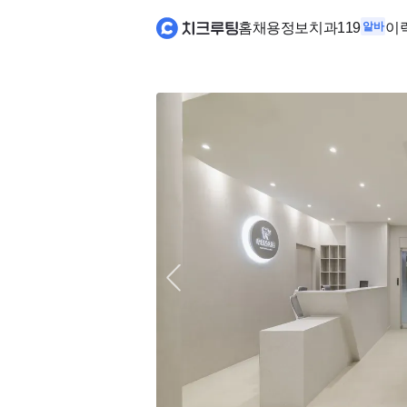
홈
채용정보
치과119
알바
이