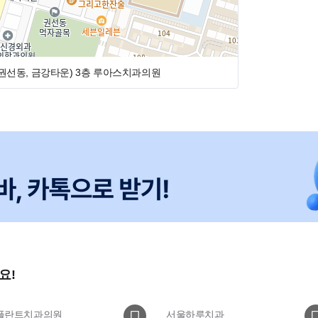
(권선동, 금강타운)
3층 루아스치과의원
요!
플란트치과의원
서울하루치과