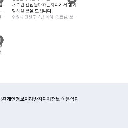
팀,
서수원 진심을다하는치과에서 함께
수원
일하실 분을 모십니다.
진료실, 진료팀장, 데스크, 보험청구, 상담, 실장, 총괄실장, 수술실, 진료실, 데스크, 보험청구, 상담, 실장, 데스크, 상담, 전화응대(CS), 보험청구, 실장, 기타
수원시 권선구
·
8년 이하
·
진료실, 보험청구, 상담, 소독실
경
가채
약관
개인정보처리방침
위치정보 이용약관