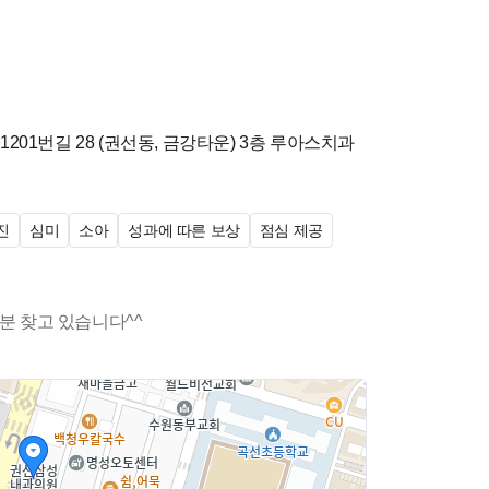
01번길 28 (권선동, 금강타운)
3층 루아스치과
진
심미
소아
성과에 따른 보상
점심 제공
분 찾고 있습니다^^
립니다^^