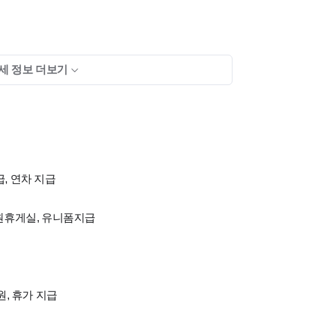
세 정보 더보기
급, 연차 지급
8, 3층
직원휴게실, 유니폼지급
원, 휴가 지급