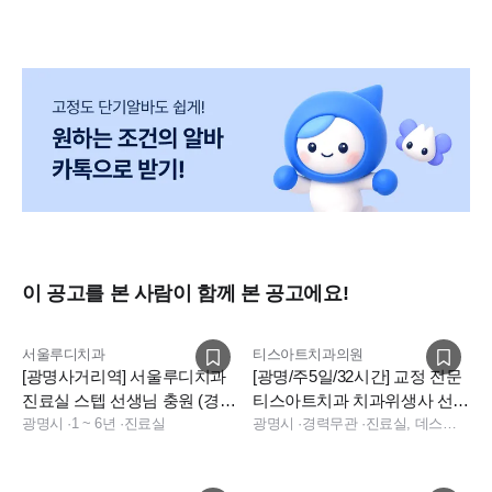
인스타 : https://instagram.com/kimandjang_dental?
igshid=ZDdkNTZiNTM=
이 공고를 본 사람이 함께 본 공고에요!
서울루디치과
티스아트치과의원
[광명사거리역] 서울루디치과
[광명/주5일/32시간] 교정 전문
진료실 스텝 선생님 충원 (경력
티스아트치과 치과위생사 선생
필수)
광명시
·
1 ~ 6년
·
진료실
님 추가 채용합니다
광명시
·
경력무관
·
진료실, 데스크, 보험청구, 상담, 소독실, 진료팀장