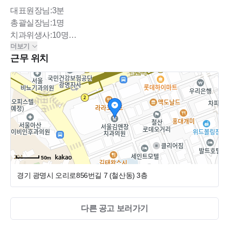
대표원장님:3분
총괄실장님:1명
치과위생사:10명
더보기
데스크 :2명
근무 위치
기공사:1명
소독실:1명
서울김앤장치과는 22년12월 초에 광명 철산역에 새롭게 오
픈한 인근최대규모(전용면적200평)의 치과입니다. 원내 기
공소와 디지털장비, 수면진료장비가 갖추어져 있어 모든 진
50m
료를 최신식으로 접할수 있는 곳입니다. 규모있는 병원에서
경기 광명시 오리로856번길 7 (철산동)
3층
자신의 역량을 마음껏 펼치고 싶으신 열정있는 선생님들의
많은 지원바랍니다. 요즘 저희 병원을 찾아주시는 환자분들
이 많이 늘어나 선생님들의 피로를 덜어드리기 위해 추가로
다른 공고 보러가기
인력 충원하게 되었습니다.