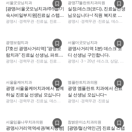
서울굿모닝치과
광명77플란트치과의원
[광명/서울굿모닝치과/주5일/기
실장,데스크(코디), 진료실선생
숙사비일부지원]진료실 스텝
님모십니다~! 직원 복지로 충
모집합니다
광명시
·
경력무관
·
진료실, 진료실, 기타
원합니다!
광명시
·
경력무관
·
진료실, 데스크, 상담, 총괄실장, 수술실, 진료실, 데스크, 상담, 수술실, 보험청구, 실장, 데스크, 상담, 전화응대(CS), 보험청구, 실장
광명보람치과
서울더굿모닝치과
[7호선 광명사거리역] "광명보
광명사거리역 1분) 데스크 코
람치과" 진료실 선생님, 파트타
디 선생님 구인합니다.
임 선생님 모집합니다
광명시
·
경력무관
·
진료실, 진료실, 데스크, 전화응대(CS), 기타
광명시
·
3 ~ 20년
·
데스크, 상담, 보험청구, 실장, 경영지원, 데스크, 상담, 전화응대(CS), 보험청구, 실장
서울올케어치과
엠플란트치과의원
광명 서울올케어치과에서 함께
광명 엠플란트 치과에서 진료
하실 진료실 선생님 모십니다
실 선생님 모십니다~
광명시
·
경력무관
·
진료실, 데스크, 보험청구, 상담, 소독실, 수술실
광명시
·
경력무관
·
진료실
서울임플나무치과의원
참밝은미소치과의원
광명사거리역역세권/복지빵빵]
[광명/철산역인근] 진료실 스탭