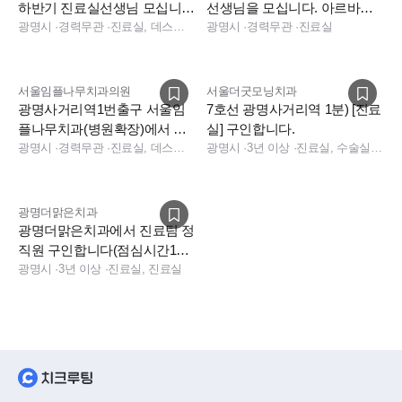
하반기 진료실선생님 모십니
선생님을 모십니다. 아르바이
다.
광명시
·
경력무관
·
진료실, 데스크, 경영지원, 실장, 진료팀장, 보험청구, 상담
트 가능
광명시
·
경력무관
·
진료실
서울임플나무치과의원
서울더굿모닝치과
광명사거리역1번출구 서울임
7호선 광명사거리역 1분) [진료
플나무치과(병원확장)에서 데
실] 구인합니다.
스크코디/진료팀/부실장(교정
광명시
·
경력무관
·
진료실, 데스크, 경영지원, 실장, 진료팀장, 보험청구, 상담
광명시
·
3년 이상
·
진료실, 수술실, 데스크, 진료팀장
능숙) 채용
광명더맑은치과
광명더맑은치과에서 진료팀 정
직원 구인합니다(점심시간1시
간30분, 직원 온돌방)
광명시
·
3년 이상
·
진료실, 진료실