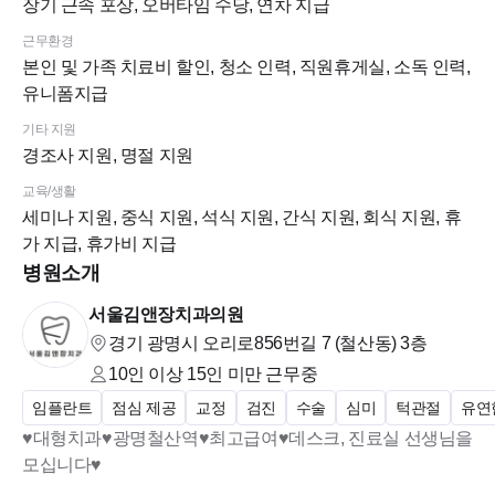
장기 근속 포상, 오버타임 수당, 연차 지급
근무환경
본인 및 가족 치료비 할인, 청소 인력, 직원휴게실, 소독 인력,
유니폼지급
기타 지원
경조사 지원, 명절 지원
교육/생활
세미나 지원, 중식 지원, 석식 지원, 간식 지원, 회식 지원, 휴
가 지급, 휴가비 지급
병원소개
서울김앤장치과의원
경기 광명시 오리로856번길 7 (철산동)
3층
10인 이상 15인 미만
근무중
임플란트
점심 제공
교정
검진
수술
심미
턱관절
유연
♥대형치과♥광명철산역♥최고급여♥데스크, 진료실 선생님을
모십니다♥