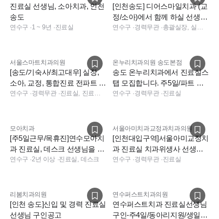
진료실 선생님, 소아치과, 인천
[인천송도] 디어스마일치과 (교
송도
정/소아)에서 함께 하실 선생님
연수구
·
1 ~ 9년
·
진료실
을 모집합니다!
연수구
·
경력무관
·
총괄실장, 실장, 상담, 보험청구, 데스크, 진료실, 데스크, 진료실, 보험청구, 데스크, 상담, 전화응대(CS), 보험청구
서울스마트치과의원
온누리치과의원 송도본점
[송도/기숙사/최고대우] 실장,
송도 온누리치과에서 진료실스
소아, 교정, 통합진료 전파트 충
탭 모집합니다. 주5일/파트 모
원합니다.
연수구
·
경력무관
·
진료실, 진료팀장, 보험청구, 상담, 실장, 총괄실장, 진료실, 상담, 실장, 보험청구, 수술실, 데스크, 상담, 전화응대(CS), 보험청구, 실장
두 가능
연수구
·
경력무관
·
진료실
모아치과
서울아미치과교정과치과의원
[주5일근무/목휴진]연수모아치
[인천대입구역]서울아미교정치
과 진료실, 데스크 선생님을 모
과 진료실 치과위생사 선생님
십니다.(병원 분위기 좋아요~)
연수구
·
2년 이상
·
진료실, 데스크
모십니다. (1-3년차 우대)
연수구
·
경력무관
·
진료실
리봄치과의원
연수퍼스트치과의원
[인천 송도]신입 및 경력 진료실
연수퍼스트치과 진료실선생님
선생님 구인공고
구인-주4일/동아리지원/생일조