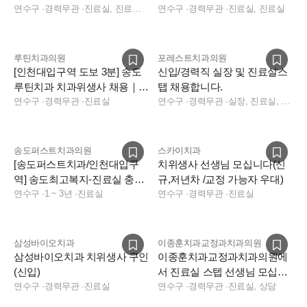
연수구
·
경력무관
·
진료실, 진료실, 수술실
기퇴근등 복지최고
연수구
·
경력무관
·
진료실, 진료실
루틴치과의원
포레스트치과의원
[인천대입구역 도보 3분] 송도
신입/경력직 실장 및 진료실스
루틴치과 치과위생사 채용｜평
탭 채용합니다.
일 주1회 오프·야간 주1회
연수구
·
경력무관
·
진료실
연수구
·
경력무관
·
실장, 진료실, 데스크
송도퍼스트치과의원
스카이치과
[송도퍼스트치과/인천대입구
치위생사 선생님 모십니다(신
역] 송도최고복지-진료실 충원
규,저년차 /교정 가능자 우대)
(정직원)
연수구
·
1 ~ 3년
·
진료실
연수구
·
경력무관
·
진료실
삼성바이오치과
이종훈치과교정과치과의원
삼성바이오치과 치위생사 구인
이종훈치과교정과치과의원에
(신입)
서 진료실 스텝 선생님 모십니
연수구
·
경력무관
·
진료실
다.
연수구
·
경력무관
·
진료실, 상담