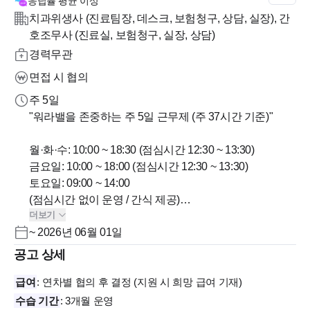
응답률
평균 이상
치과위생사 (진료팀장, 데스크, 보험청구, 상담, 실장), 간
호조무사 (진료실, 보험청구, 실장, 상담)
경력무관
면접 시 협의
주 5일
"워라밸을 존중하는 주 5일 근무제 (주 37시간 기준)"
월·화·수: 10:00 ~ 18:30 (점심시간 12:30 ~ 13:30)
금요일: 10:00 ~ 18:00 (점심시간 12:30 ~ 13:30)
토요일: 09:00 ~ 14:00
(점심시간 없이 운영 / 간식 제공)
더보기
정기 휴무: 매주 목요일, 일요일
~ 2026년 06월 01일
공휴일이 있는 주에는 주 근무시간 내에서 스케줄 조정
불가피한 초과 근무 시, 분 단위 적립 후 수당 또는 휴무로
공고 상세
급여
: 연차별 협의 후 결정 (지원 시 희망 급여 기재)
수습 기간
: 3개월 운영