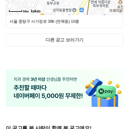
에게 드리고자 합니다.
환자의 신뢰를 얻는 것은 단순한 친절이 아닌
우리의 역할이 무엇인지를 충분히 이해하고 있는 자신감과
50m
화려한 겉모습보다 중요한 것은 그 공간을 채울 사람들의 온기
다정함에서 나온다고 믿습니다.
서울 중랑구 사가정로 386 (면목동)
10층
입니다.
스스로의 일을 소중히 여기는 마음이 모여 자연스럽게 배어
시스템보다 앞서는 것은 그 시스템을 함께 만들어가는 사람들
나오는 그런 '기분 좋은 든든함'을 환자분들에게 드리고자 합
의 마음입니다.
니다.
다른 공고 보러가기
아직 모든 것이 준비 중인 이곳에서, 우리는 어떤 병원을 만
"봄은 늘 새로운 시작입니다"
들어갈까요?
화려한 겉모습보다 중요한 것은 그 공간을 채울 사람들의 온
기입니다.
시스템보다 앞서는 것은 그 시스템을 함께 만들어가는 사람
들의 마음입니다.
<모집요강>
"봄은 늘 새로운 시작입니다"
1. 근무시간
오늘봄의 첫 페이지를 함께 하실분들을 기다립니다.
- 평일 : 09시 00분~18시 30분
선생님들의 진심이, 우리 병원의 첫 문장이 될 것입니다.
- 야간 : 09시 00분~20시 30분(주1회) / 13시 30분~20시 30분 (격
이 공고를 본 사람이 함께 본 공고에요!
주로 1회)