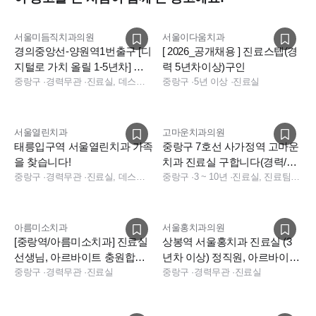
- 토요일 : 09시 00분~14시 00분
- 점심시간 : 13시 00분~14시 00분
서울미듬직치과의원
서울이다움치과
경의중앙선-양원역1번출구 [디
[ 2026_공개채용 ] 진료스텝(경
지털로 가치 올릴 1-5년차] 치
력 5년차이상)구인
2. 담당업무
과위생사 채용
중랑구
·
경력무관
·
진료실, 데스크, 보험청구, 수술실, 소독실
중랑구
·
5년 이상
·
진료실
- 진료실 팀원 2명 : 2년차~7년차
- 아르바이트 : 5년차이상
(스캔 및 인상채득, 임시치아 가능하신
분) / 시급 18,000원
서울열린치과
고마운치과의원
태릉입구역 서울열린치과 가족
중랑구 7호선 사가정역 고마운
을 찾습니다!
치과 진료실 구합니다(경력/주
3. 복리후생
중랑구
·
경력무관
·
진료실, 데스크, 상담, 보험청구, 진료실, 데스크, 상담, 보험청구, 데스크, 상담, 보험청구
5일/연차O)
중랑구
·
3 ~ 10년
·
진료실, 진료팀장, 진료실
- 주 5일근무
- 법정연차제공
- 식사제공
아름미소치과
서울홍치과의원
[중랑역/아름미소치과] 진료실
상봉역 서울홍치과 진료실 (3
- 자기계발지(보수교육비 사용가능)
선생님, 아르바이트 충원합니
년차 이상) 정직원, 아르바이트
- 회식비 지원
다. (신입,경력)
중랑구
·
경력무관
·
진료실
선생님 모집
중랑구
·
경력무관
·
진료실
- 정기적인 교육제공
- 직원실 별도의 공간(진료실 10층, 직원실 11층)에서 넓고 쾌적