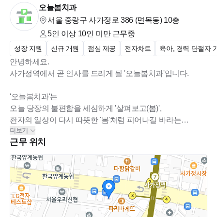
오늘봄치과
서울 중랑구 사가정로 386 (면목동)
10층
'오늘봄치과'는
5인 이상 10인 미만
근무중
오늘 당장의 불편함을 세심하게 '살펴보고(봄)',
환자의 일상이 다시 따뜻한 '봄'처럼 피어나길 바라는 두가지 마
성장 지원
신규 개원
점심 제공
전자차트
육아, 경력 단절자 
음을 담고 있습니다.
안녕하세요.
사가정역에서 곧 인사를 드리게 될 '오늘봄치과'입니다.
오늘 당장의 통증을 덜어드리는 것은 당연한 일이며 거기에 머
'오늘봄치과'는
무르지 않고
오늘 당장의 불편함을 세심하게 '살펴보고(봄)',
5년 뒤에도, 10년 뒤에도 맛있는 음식을 즐기고 사랑하는 사람
환자의 일상이 다시 따뜻한 '봄'처럼 피어나길 바라는
들과 활짝 웃을 수 있는 건강한 미래를 만들어드리고 싶습니다.
더보기
두가지 마음을 담고 있습니다.
근무 위치
환자의 신뢰를 얻는 것은 단순한 친절이 아닌
오늘 당장의 통증을 덜어드리는 것은 당연한 일이며 거기에
우리의 역할이 무엇인지를 충분히 이해하고 있는 자신감과 다
머무르지 않고
정함에서 나온다고 믿습니다.
5년 뒤에도, 10년 뒤에도 맛있는 음식을 즐기고 사랑하는 사
람들과 활짝 웃을 수 있는 건강한 미래를 만들어 드리고 싶습
스스로의 일을 소중히 여기는 마음이 모여 자연스럽게 배어 나
니다.
오는 그런 '기분 좋은 든든함'을 환자분들