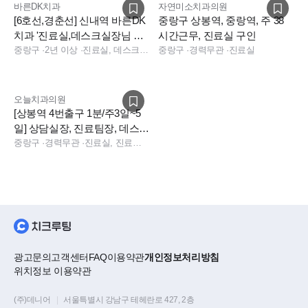
하게 휴식 가능
바른DK치과
자연미소치과의원
[6호선,경춘선] 신내역 바른DK
중랑구 상봉역, 중랑역, 주 38
치과 '진료실,데스크실장님 정
시간근무, 진료실 구인
4. 지원방법
직원(아르바이트)' 구인합니다
중랑구
·
2년 이상
·
진료실, 데스크, 보험청구, 상담, 실장, 총괄실장, 진료팀장
중랑구
·
경력무관
·
진료실
- 제출서류 : 이력서(사진포함) 및 자기소개서 필수
- 치크루팅 지원
오늘치과의원
[상봉역 4번출구 1분/주3일~5
일] 상담실장, 진료팀장, 데스트
* 신축건물에 개원하는만큼 근무환경 매우 쾌적합니다.
코디 모십니다.
중랑구
·
경력무관
·
진료실, 진료팀장, 데스크, 보험청구, 상담, 진료실, 데스크, 보험청구, 상담, 실장, 데스크, 상담, 전화응대(CS), 전공무관
* 전층 메디컬로만 구성된 건물로 사가정역의 새로운 랜드마크
가 될 곳입니다.
광고문의
고객센터
FAQ
이용약관
개인정보처리방침
위치정보 이용약관
(주)데니어
|
서울특별시 강남구 테헤란로 427, 2층