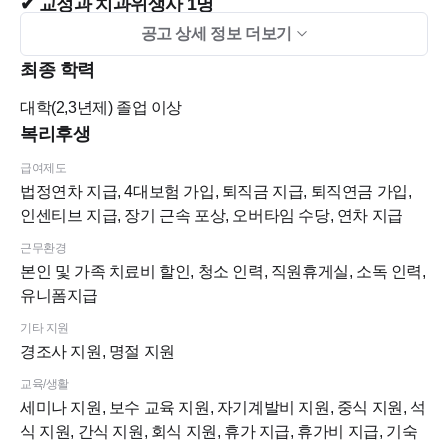
✔ 교정과 치과위생사 1명
공고 상세 정보 더보기
✔ 소아치과 치과위생사 1명
최종 학력
대학(2,3년제)
졸업 이상
복리후생
급여제도
법정연차 지급, 4대보험 가입, 퇴직금 지급, 퇴직연금 가입,
2. 함께 경험할 수 있는 것
인센티브 지급, 장기 근속 포상, 오버타임 수당, 연차 지급
교정 및 소아 진료 프로토콜 교육
근무환경
체계적인 업무 매뉴얼 및 교육 시스템
본인 및 가족 치료비 할인, 청소 인력, 직원휴게실, 소독 인력,
다양한 케이스 경험
유니폼지급
단계별 성장 지원
기타 지원
특히 교정과, 소아치과, 일반진료를 함께 운영하고 있어 다양한
경조사 지원, 명절 지원
진료 경험이 가능하며 치과위생사로서의 기본기를 탄탄하게 쌓
교육/생활
을 수 있습니다.
세미나 지원, 보수 교육 지원, 자기계발비 지원, 중식 지원, 석
식 지원, 간식 지원, 회식 지원, 휴가 지급, 휴가비 지급, 기숙