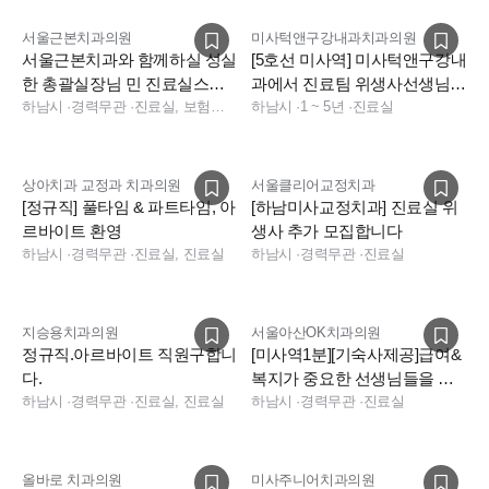
★ 연말 복지기금 지급
서울근본치과의원
미사턱앤구강내과치과의원
서울근본치과와 함께하실 성실
[5호선 미사역] 미사턱앤구강내
한 총괄실장님 민 진료실스텝
과에서 진료팀 위생사선생님을
모십니다[하남,미사,강동,서울]
하남시
·
경력무관
·
진료실, 보험청구, 상담, 데스크, 실장, 총괄실장, 진료실, 데스크, 보험청구, 상담, 데스크, 상담
모십니다.
하남시
·
1 ~ 5년
·
진료실
📌 하남점 복지 POINT
상아치과 교정과 치과의원
서울클리어교정치과
[정규직] 풀타임 & 파트타임, 아
[하남미사교정치과] 진료실 위
전 직원 1인 1실 기숙사 제공
르바이트 환영
생사 추가 모집합니다
공휴일 차감 없는 법정 연차 사용
하남시
·
경력무관
·
진료실, 진료실
하남시
·
경력무관
·
진료실
병원 관례 30분 조기출근 없음
누워서 쉴 수 있는 온돌 휴게실
경영지원팀 상주
지승용치과의원
서울아산OK치과의원
정규직.아르바이트 직원구합니
[미사역1분][기숙사제공]급여&
사내 근로복지기금 운영
다.
복지가 중요한 선생님들을 서
하남시
·
경력무관
·
진료실, 진료실
울아산OK치과가 기다립니다!
하남시
·
경력무관
·
진료실
올바로 치과의원
미사주니어치과의원