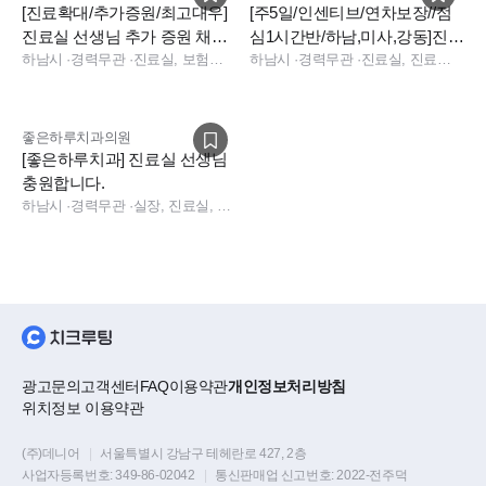
5. 근무시간
[진료확대/추가증원/최고대우]
[주5일/인센티브/연차보장//점
진료실 선생님 추가 증원 채용
심1시간반/하남,미사,강동]진료
공고
하남시
·
경력무관
·
진료실, 보험청구, 상담
실스텝 모십니다.
하남시
·
경력무관
·
진료실, 진료팀장, 진료실, 데스크, 기타 직무
월/수/금 : 09:30 ~ 18:30
(점심시간 13:00 ~ 14:00)
화/목 : 09:30 ~ 21:00
좋은하루치과의원
(점심시간 13:00 ~ 14:00 / 저녁시간 18:30 ~ 19:00)
[좋은하루치과] 진료실 선생님
토요일 : 09:00 ~ 14:00
충원합니다.
하남시
·
경력무관
·
실장, 진료실, 실장, 진료실
※ 야간진료일은 오전·오후 또는 오후·야간 출근 (풀근무 월 1
회)
6. 마지막 한마디
광고문의
고객센터
FAQ
이용약관
개인정보처리방침
위치정보 이용약관
현재의 경험보다 앞으로 얼마나 배우고 성장하고 싶은지를 더
(주)데니어
|
서울특별시 강남구 테헤란로 427, 2층
중요하게 생각합니다.
사업자등록번호:
349-86-02042
|
통신판매업 신고번호:
2022-전주덕