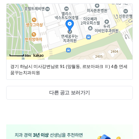
평균에 비하여 근속기간이 매우 높습니다.(평균 근속기간 약
2~3년) 특히 선생님들간의 화합이 좋아 불필요한 감정소모
4. 근무환경 및 복리후생
가 없는 병원입니다. 원장님을 포함한 모두가 상호 존중의 원
칙으로 생활하고 있습니다.
"여러분의 성장이 병원의 성장입니다. 아낌없이 지원합니다."
★ 전 직원 1인 1실 기숙사 (5호선 미사역 신축 오피스텔)
✔ 근무환경
★ 사내 근로복지기금 제도 운영 (매출에 따른 성과급 및 각
종 지원)
50m
★ 병원 관례 30분 조기출근 없음 (출근시간 = 실제 근무시간)
★ 공휴일 단체사용 없는 연차 15일 자유사용
경기 하남시 미사강변남로 91 (망월동, 르보아파크 Ⅱ)
4층 연세
★ 전용 식사 및 휴게공간 운영 (누워서 쉴 수 있는 온돌 휴게실)
★ 매출별 성과급(인센티브) 제도
꿈꾸는치과의원
★ 경영지원팀 상주 (식사 준비 및 각종 업무 지원)
★ 전용 식사 및 휴게공간 별도 (누워쉴 수 있는 온돌)
★ 경영지원팀 선생님 상주 (식사 준비 및 각종 업무 편의 제
다른 공고 보러가기
공)
✔ 교육 및 성장 지원
★ 병원 관례 30분 조기출근 없음 (출근 시간 = 실제 근무시
간)
★ 세미나 및 교육비 지원
★ 체계적인 업무 매뉴얼 및 교육 시스템
선생님들의 처우 개선에 많은 노력을 기울이고 있습니다. 평
★ 교정·소아·일반진료 다양한 케이스 경험
균 근속기간이 2년에 가까울만큼 많은 스텝들이 함께 잘 지
내고 있습니다. 무엇보다 서로 배려하고 존중하는 마음으로