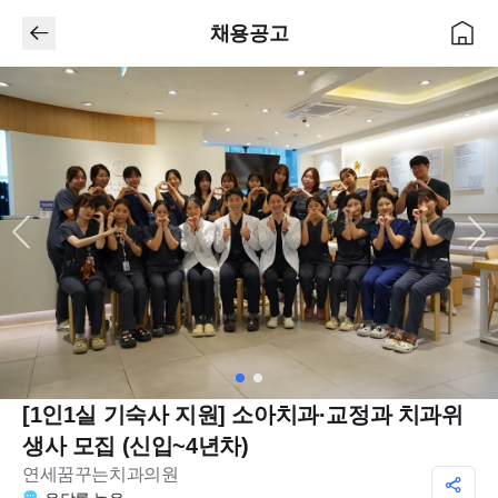
채용공고
[1인1실 기숙사 지원] 소아치과·교정과 치과위
생사 모집 (신입~4년차)
연세꿈꾸는치과의원