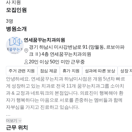
사 지원
모집인원
3
명
3. 지원 자격
병원소개
✔ 필수 사항
연세꿈꾸는치과의원
경기 하남시 미사강변남로 91 (망월동, 르보아파
치과위생사 면허 소지자
크 Ⅱ)
4층 연세꿈꾸는치과의원
20인 이상 50인 미만
근무중
신입 ~ 경력 2년
배우고 성장하려는 의지가 있는 분
주거 관련 지원
점심 제공
휴가 지원
성과에 따른 보상
성장 
안녕하세요. 연세꿈꾸는치과 하남미사점은 개원 5년차 빠르
✔ 우대 사항
게 성장하고 있는 치과로 전국 11개 꿈꾸는치과그룹 소아치
과 & 교정과 네트워크의 본점입니다. 의료진이 행복해야 환
교정과 또는 소아치과 근무 경험자
자가 행복하다는 마음으로 서로를 존중하는 멤버들과 함께
장기 근무 희망자
자부심을 가지고 진료하고 있습니다.
팀워크를 중요하게 생각하는 분
더보기
모든 구성원이 최선을 다하고 그에 맞게 열심히 대우해드리
근무 위치
는 곳입니다. 진료실 전원 치위생사로 구성되어있으며 업계