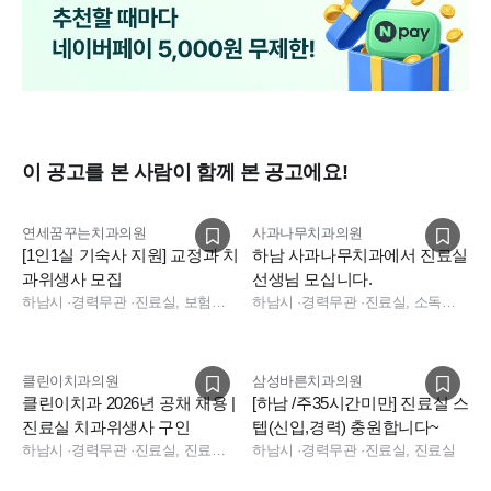
일하며 진료적으로도 원장 포함 모든 스탭이 자부심을 가지
✔ 보상 및 포상
고 진단과 치료에 임하고 있습니다.
★ 장기근속 포상 및 안식휴가 제도
★ 명절 상여금 지급
★ 생일 축하금 지급
이 공고를 본 사람이 함께 본 공고에요!
★ 경조사비 지원
연세꿈꾸는치과의원
사과나무치과의원
✔ 직원 복지
[1인1실 기숙사 지원] 교정과 치
하남 사과나무치과에서 진료실
과위생사 모집
선생님 모십니다.
★ 본인 및 가족 진료비 할인
하남시
·
경력무관
·
진료실, 보험청구
하남시
·
경력무관
·
진료실, 소독실, 수술실
★ 1인 1실 기숙사 제공 (5호선 미사역 신축 오피스텔)
클린이치과의원
삼성바른치과의원
✔ 특별 복지
클린이치과 2026년 공채 채용 |
[하남 /주35시간미만] 진료실 스
진료실 치과위생사 구인
텝(신입,경력) 충원합니다~
★ 사내 근로복지기금 운영 (매출에 따른 성과급 및 각종 복지
하남시
·
경력무관
·
진료실, 진료팀장
하남시
·
경력무관
·
진료실, 진료실
지원)