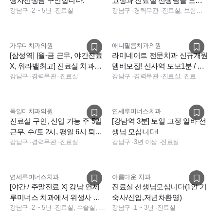
생사선생님 구인합니다.
교정과 진료실 선생님을 모십
강남구
·
2 ~ 5년
·
진료실
니다
강남구
·
경력무관
·
진료실, 보험청구, 상담
가우디치과의원
애니필름치과의원
[삼성역] [월-금 근무, 야간진료
라미네이트 전문치과 신규개원
X, 워라밸최고] 진료실 치과위
멤버모집! 신사역 도보1분 / 주
생사 선생님 구인합니다.
강남구
·
경력무관
·
진료실
32시간(주4.5일) 근무
강남구
·
경력무관
·
진료실, 진료팀장, 상담
독일미치과의원
연세루미너스치과
진료실 구인, 신입 가능 주 5일
[강남역 3분] 토일 고정 알바 선
근무, 수/토 2시, 평일 6시 퇴근,
생님 모십니다!
첫해 연차13일
강남구
·
경력무관
·
진료실
강남구
·
3년 이상
·
진료실
연세루미너스치과
아름다운 치과
[야간 / 주말진료 X] 강남 연세
진료실 선생님모십니다(1인 기
루미너스 치과에서 위생사 선
숙사/신입,저년차환영)
생님을 구합니다.
강남구
·
2 ~ 5년
·
진료실, 수술실, 소독실
강남구
·
1 ~ 3년
·
진료실