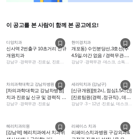
※지방에서 오시는 선생님들을 위한 기숙사 제공 가능하니 이
력서에 기재 부탁드립니다
이 공고를 본 사람이 함께 본 공고에요!
디앙치과
현미경치과
신사역 2번출구 10초거리 신규
개포동) 수인분당선,3호선(주
개원치과
4.5일.야간 없음 / 경력무관.나
강남구
·
경력무관
·
진료실, 진료팀장
이무관) 정규직 구인합니다
강남구
·
경력무관
·
데스크, 소독실, 진료실
차의과학대학교 강남차병원
세라믹치과 (강남구)
[차의과학대학교 강남차병원]
[신규개원][토2시, 점심1.5시간]
치과 진료실 신규 및 경력직 채
[진료팀원(경력 ,정규직) , 데스
용 (종합병원)
강남구
·
경력무관
·
진료실
크 충원합니다]
강남구
·
3 ~ 12년
·
진료실, 데스크, 데스크, 전화응대(CS), 기타
헤리치과의원
리페이스 치과
[강남역] 헤리치과에서 치과위
리페이스치과병원 구강외과&