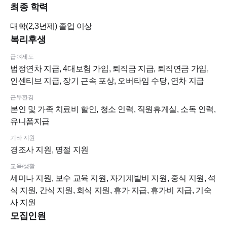
최종 학력
지원해주세요
대학(2,3년제)
졸업 이상
복리후생
1. 모집분야:진료실 스텝 1분
급여제도
법정연차 지급, 4대보험 가입, 퇴직금 지급, 퇴직연금 가입,
*진료실 스텝
인센티브 지급, 장기 근속 포상, 오버타임 수당, 연차 지급
-치과위생사 선생님(신입, 1년~2년차)
근무환경
본인 및 가족 치료비 할인, 청소 인력, 직원휴게실, 소독 인력,
2. 근무조건
유니폼지급
ㅁ 근무시간 평일: 9:30-18:30
기타 지원
야간(목): 9:30-20:30
경조사 지원, 명절 지원
(1달에 1번씩 목요일 off 사용 가능, 공휴일이 목요일이면 2번 쉬
교육/생활
어요)
세미나 지원, 보수 교육 지원, 자기계발비 지원, 중식 지원, 석
토: 9:30-13:30
식 지원, 간식 지원, 회식 지원, 휴가 지급, 휴가비 지급, 기숙
사 지원
점심시간: 13:00-14:00(1시간)
모집인원
* 월~토 중 원하는 요일 자유휴무 가능(주5일 근무 주38시간,공