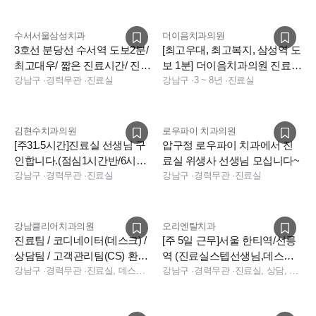
수서서울삼성치과
더이음치과의원
3호선 분당선 수서역 도보2분/
[최고우대, 최고복지, 삼성역 도
최고대우/ 짧은 진료시간/ 진료
보 1분] 더이음치과의원 진료실
실 2명 충원합니다
강남구
·
경력무관
·
진료실
선생님 구인
강남구
·
3 ~ 8년
·
진료실
김현수치과의원
로우파이 치과의원
[주31.5시간]진료실 선생님 구
압구정 로우파이 치과에서 진
인합니다.(점심1시간반/6시퇴
료실 위생사 선생님 모십니다~
근/야간없음)
강남구
·
경력무관
·
진료실
강남구
·
경력무관
·
진료실
강남클리어치과의원
오리엔탈치과
진료팀 / 코디네이터(데스크) /
[주 5일 근무]서울 한티역/선릉
상담팀 / 고객관리팀(CS) 환영
역 (진료실스텝선생님,데스크
합니다
강남구
·
경력무관
·
진료실, 데스크, 수술실, 수술실, 진료실, 전화응대(CS), 상담, 데스크
코디네이터 구인) 일요일알바
강남구
·
경력무관
·
진료실, 상담, 보험청구, 경영지원, 데스크, 진료실, 데스크, 보험청구, 상담
구인