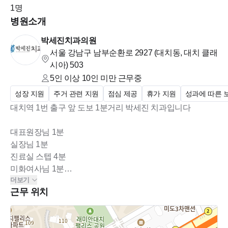
휴일 있는 주도 OFF 있어요!)
1
명
-연차 12일 (1년마다 1개씩 추가지급)
병원소개
-여름휴가 3일
박세진치과의원
-1년에 한 번 직장인 건강검진을 위해 추가 OFF 하루 더 드려요
서울 강남구 남부순환로 2927 (대치동, 대치 클래
-입사 첫해부터 기본 OFF가 총 16개!
시아)
503
5인 이상 10인 미만
근무중
-원장님 해외학회 참석등 휴진 일정 생기면 연차 소진 없이 다같
성장 지원
주거 관련 지원
점심 제공
휴가 지원
성과에 따른 
이 쉽니다^^
대치역 1번 출구 앞 도보 1분거리 박세진 치과입니다
(올해 기준 3/21-29까지 장기 휴가 있었고 6/22도 휴진 예정입니
다
대표원장님 1분
내년 구정도 열흘 정도 휴진 예정있어요)
실장님 1분
진료실 스텝 4분
연차 사용에 제한 전혀 없어 off 붙여 쓰고 길게 여행 가기가 아
미화여사님 1분
더보기
실장님 포함 진료실 선생님 모두 전원 치위생사로 구성되어
주아주 좋아요
근무 위치
있습니다
기숙사 지원, 인센티브(매달 나와요), 휴가비, 명절상여금, 생
ㅁ 복리후생 BIG 4