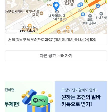
일축하금 지원
① 점심식사 제공
중식, 석식 제공
* 야간진료시 저녁식사 제공(배달비 포함 전액 지원)
보수교육비 및 세미나 지원
-맛있는 걸로 먹고 싶은 걸로 골라 먹는 재미가 있어요!
연차 입사 첫해부터 최소 16개~ 지원
② 본인 및 가족 지인 진료 비용 할인
연차 자유롭게 사용 가능
③ 맞춤 유니폼 지급 경조사 및 휴가비, 생일축하금, 명절상여금
50m
원장님 휴진하시면 연차 소진 없이 다같이 쉬어요
지원
서울 강남구 남부순환로 2927 (대치동, 대치 클래시아)
503
진료가 빨리 끝나면 일찍 퇴근합니다^^
④간식비 지원
ㅁ 기타사항
다른 공고 보러가기
- 4대 보험 ,퇴직금
- 연차, 여름휴가
- 세미나 지원, 보수교육비 지원
※ 급여는 면접 시 상호협의 후 결정하며 이력서 제출시 희망 급
여 기재 요망
(급여 원하시는 수준 맞춰드려요~ 최고 대우 해드립니다^^)