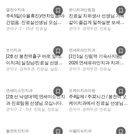
열린수치과
유디치과신림점
주4.5일(수욜휴진)/연차있음/야
진료실 치위생사 선생님 가족
간없음. 진료실선생님 모십니
같이 즐겁게 일하실분 보세요
다.
관악구
·
2 ~ 15년
·
진료실
~~
관악구
·
경력무관
·
진료실
조이치과
연세유라인치과
[2호선 봉천역출구 바로 앞/조
[1인1실 신림역 기숙사지원]
이치과] 실장님/진료실 선생님
2026 연세유라인치과 치과위
모십니다.
관악구
·
경력무관
·
진료실, 실장, 데스크, 상담, 총괄실장
생사 채용공고
관악구
·
경력무관
·
진료실
연세미소인치과
오케이치과의원
[2호선 낙성대역] 연세미소인치
주4일제 / 주32시간 / 봉천역 오
과 진료팀원 선생님 모십니다.
케이치과에서 진료실 선생님
관악구
·
2 ~ 5년
·
진료실, 진료실
모십니다.
관악구
·
경력무관
·
진료실
플란트인치과
서울리뉴치과