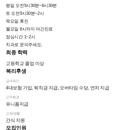
평일 오전9시30분~6시30분
토 오전9시30분~2시
목요일 휴진
월요일 8시까지 야간진료
점심시간 1~2시
치과로 문의주세요.
최종 학력
고등학교
졸업 이상
복리후생
급여제도
4대보험 가입, 퇴직금 지급, 오버타임 수당, 연차 지급
근무환경
유니폼지급
교육/생활
간식 지원
모집인원