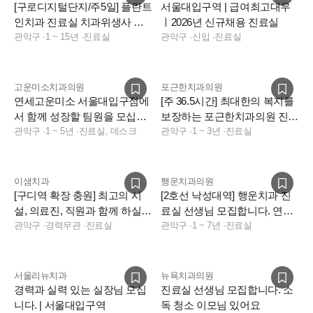
[구로디지털단지/주5일] 플란트
서울대입구역 | 급여최고대우
인치과 진료실 치과위생사 선
ㅣ2026년 신규채용 진료실
생님 구인합니다.
관악구
·
1 ~ 15년
·
진료실
관악구
·
신입
·
진료실
고운미소치과의원
포근한치과의원
연세고운미소 서울대입구점에
[주 36.5시간] 최대한의 복지를
서 함께 성장할 팀원을 모십니
보장하는 포근한치과의원 진료
다 (신입, 경력직)
관악구
·
1 ~ 5년
·
진료실, 데스크
실 선생님 모집
관악구
·
1 ~ 3년
·
진료실
이샘치과
행운치과의원
[구디역 확장 충원] 최고의 시
[2호선 낙성대역] 행운치과 진
설, 의료진, 직원과 함께 하실
료실 선생님 모집합니다. 연차
진료실 스텝
관악구
·
경력무관
·
진료실
21일 지급
관악구
·
1 ~ 7년
·
진료실
서울리뉴치과
뉴욕치과의원
경력과 실력 있는 실장님 모십
진료실 선생님 모집합니다. 소
니다. | 서울대입구역
독 청소 이모님 있어요