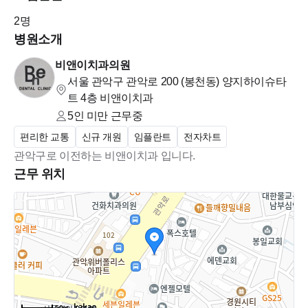
2
명
병원소개
비앤이치과의원
서울 관악구 관악로 200 (봉천동)
양지하이슈타
트 4층 비앤이치과
5인 미만
근무중
편리한 교통
신규 개원
임플란트
전자차트
관악구로 이전하는 비앤이치과 입니다.
근무 위치
50m