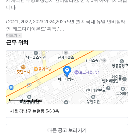
세계적인 투명교정장치 인비절라인, 전국 1위 아이디치과입
니다.
/ 2021, 2022, 2023,2024,2025 5년 연속 국내 유일 인비절라
인 '레드다이아몬드' 획득 /
더보기
/ 아이디치과 임플란트센터 '2022 대한민국 최고브랜드가치
근무 위치
대상' /
2006년부터 치아교정의 완성,
수 없이 개원하고 사라지는 치과들 사이에서 오직 치아교정
에 집중한 id치과의 교정 마침표
"아이디치과"에서 인재를 영입합니다.
아이디치과는 아이디병원 그룹 소속으로, 병원급 조직이 갖
춘 근무 시스템과 복지 혜택을 동일하게 적용받는 치과입니
50m
다. 안정적인 인프라 속에서 직무별 체계적인 교육과 성장을
서울 강남구 논현동 5-6
3층
지원하며, 즐겁게 배우며 일할 수 있는 환경을 제공합니다.
다른 공고 보러가기