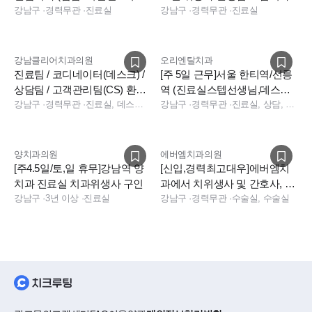
근/야간없음)
강남구
·
경력무관
·
진료실
강남구
·
경력무관
·
진료실
강남클리어치과의원
오리엔탈치과
진료팀 / 코디네이터(데스크) /
[주 5일 근무]서울 한티역/선릉
상담팀 / 고객관리팀(CS) 환영
역 (진료실스텝선생님,데스크
합니다
강남구
·
경력무관
·
진료실, 데스크, 수술실, 수술실, 진료실, 전화응대(CS), 상담, 데스크
코디네이터 구인) 일요일알바
강남구
·
경력무관
·
진료실, 상담, 보험청구, 경영지원, 데스크, 진료실, 데스크, 보험청구, 상담
구인
양치과의원
에버엠치과의원
[주4.5일/토,일 휴무]강남역 양
[신입,경력최고대우]에버엠치
치과 진료실 치과위생사 구인
과에서 치위생사 및 간호사, 간
강남구
·
3년 이상
·
진료실
호조무사 선생님을 모십니다.
강남구
·
경력무관
·
수술실, 수술실