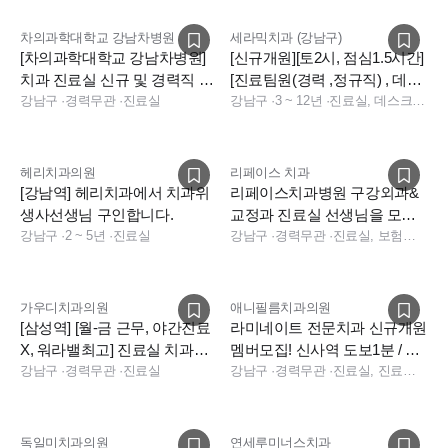
차의과학대학교 강남차병원
세라믹치과 (강남구)
[차의과학대학교 강남차병원]
[신규개원][토2시, 점심1.5시간]
치과 진료실 신규 및 경력직 채
[진료팀원(경력 ,정규직) , 데스
용 (종합병원)
강남구
·
경력무관
·
진료실
크 충원합니다]
강남구
·
3 ~ 12년
·
진료실, 데스크, 데스크, 전화응대(CS), 기타
헤리치과의원
리페이스 치과
[강남역] 헤리치과에서 치과위
리페이스치과병원 구강외과&
생사선생님 구인합니다.
교정과 진료실 선생님을 모십
강남구
·
2 ~ 5년
·
진료실
니다
강남구
·
경력무관
·
진료실, 보험청구, 상담
가우디치과의원
애니필름치과의원
[삼성역] [월-금 근무, 야간진료
라미네이트 전문치과 신규개원
X, 워라밸최고] 진료실 치과위
멤버모집! 신사역 도보1분 / 주
생사 선생님 구인합니다.
강남구
·
경력무관
·
진료실
32시간(주4.5일) 근무
강남구
·
경력무관
·
진료실, 진료팀장, 상담
독일미치과의원
연세루미너스치과