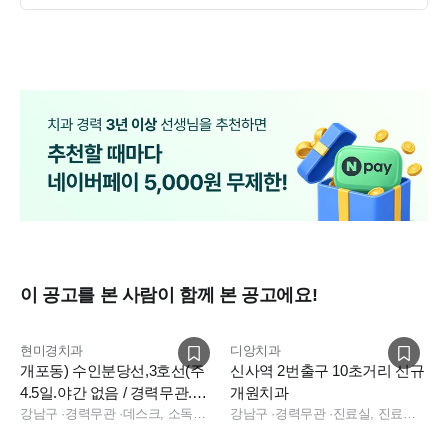
이 공고를 본 사람이 함께 본 공고에요!
현미경치과
디앙치과
개포동) 수인분당선,3호선(주
신사역 2번출구 10초거리 신규
4.5일.야간 없음 / 경력무관.나
개원치과
이무관) 정규직 구인합니다
강남구
·
경력무관
·
데스크, 소독실, 진료실
강남구
·
경력무관
·
진료실, 진료팀장