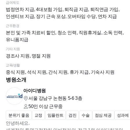
급여제도
법정연차 지급, 4대보험 가입, 퇴직금 지급, 퇴직연금 가입,
인센티브 지급, 장기 근속 포상, 오버타임 수당, 연차 지급
근무환경
본인 및 가족 치료비 할인, 청소 인력, 직원휴게실, 소독 인력,
유니폼지급
기타 지원
경조사 지원, 명절 지원
교육/생활
중식 지원, 석식 지원, 간식 지원, 휴가 지급, 기숙사 지원
병원소개
아이디병원
서울 강남구 논현동 5-6
3층
50인 이상
근무중
분위기 좋음
교정
임플란트
검진
수술
점심 제공
성과에
안녕하세요.