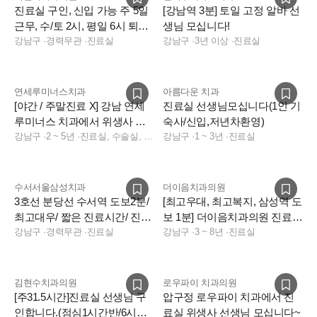
진료실 구인, 신입 가능 주 5일
[강남역 3분] 토일 고정 알바 선
근무, 수/토 2시, 평일 6시 퇴근,
생님 모십니다!
첫해 연차13일
강남구
·
경력무관
·
진료실
강남구
·
3년 이상
·
진료실
연세루미너스치과
아름다운 치과
[야간 / 주말진료 X] 강남 연세
진료실 선생님모십니다(1인 기
루미너스 치과에서 위생사 선
숙사/신입,저년차환영)
생님을 구합니다.
강남구
·
2 ~ 5년
·
진료실, 수술실, 소독실
강남구
·
1 ~ 3년
·
진료실
수서서울삼성치과
더이음치과의원
3호선 분당선 수서역 도보2분/
[최고우대, 최고복지, 삼성역 도
최고대우/ 짧은 진료시간/ 진료
보 1분] 더이음치과의원 진료실
실 2명 충원합니다
강남구
·
경력무관
·
진료실
선생님 구인
강남구
·
3 ~ 8년
·
진료실
김현수치과의원
로우파이 치과의원
[주31.5시간]진료실 선생님 구
압구정 로우파이 치과에서 진
인합니다.(점심1시간반/6시퇴
료실 위생사 선생님 모십니다~