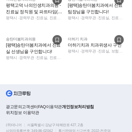
평택고덕 나의인생치과의원 -
[평택]송탄더봄치과에서 진료
진료실 정직원 및 파트타임(경
팀장님을 구인합니다!
력)
평택시
·
경력무관
·
진료실, 진료팀장, 진료실, 수술실
평택시
·
경력무관
·
진료실, 진료팀장
송탄더봄치과의원
더하기 치과
[평택]송탄더봄치과에서 진료
더하기치과 치과위생사 구인
실 선생님을 구인합니다!
평택시
·
경력무관
·
진료실, 보험청구, 수술실, 데스크, 수술실
평택시
·
경력무관
·
진료실, 진료팀장
광고문의
고객센터
FAQ
이용약관
개인정보처리방침
위치정보 이용약관
(주)데니어
|
서울특별시 강남구 테헤란로 427, 2층
사업자등록번호:
349-86-02042
|
통신판매업 신고번호:
2022-전주덕