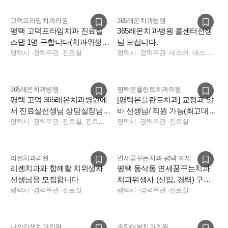
함께 열심히 해주시는 만큼 꼭 더 많이 보답하겠습니다^^
고덕프라임치과의원
365래온치과병원
평택 고덕프라임치과 진료실
365래온치과병원 콜센터선생
긴 글 읽어주셔서 감사합니다.
스탭 1명 구합니다(치과위생
님 모십니다.
사)
평택시
·
경력무관
·
진료실
평택시
·
경력무관
·
데스크, 데스크, 전화응대(CS), 데스크
언제든 편하게 문의 주세요.
아트리움치과의 문은 언제나 활짝 열려 있습니다 !!
365래온치과병원
평택본플란트치과의원
-대표원장 홍영진 올림-
평택 고덕 365래온치과병원에
[평택본플란트치과] 교정과 알
서 진료실선생님 상담실장님
바 선생님/ 직원 가능(최고대
모십니다. 인원충원, 업계최고
평택시
·
경력무관
·
진료실, 진료팀장, 보험청구, 상담, 실장
우)
평택시
·
경력무관
·
진료실
대우
리젠치과의원
연세꿈꾸는치과 평택 지제
리젠치과와 함께할 치위생사
평택 동삭동 연세꿈꾸는치과
선생님을 모집합니다
치과위생사 (신입, 경력) 구인
평택시
·
경력무관
·
진료실
합니다.
평택시
·
경력무관
·
진료실
나의인생치과의원
송탄더봄치과의원