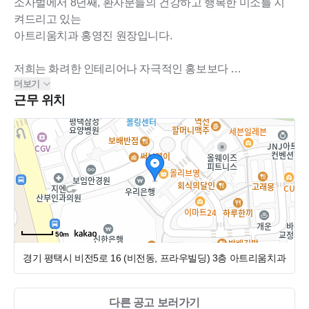
소사벌에서 8년째, 환자분들의 건강하고 행복한 미소를 지
켜드리고 있는
아트리움치과 홍영진 원장입니다.
저희는 화려한 인테리어나 자극적인 홍보보다
더보기
“진심 어린 진료와 환자분의 신뢰”를 가장 중요하게 생각합
근무 위치
니다.
매일 성실하게, 꾸준히, 좋은 진료를 쌓아온 덕분에
지금의 아트리움치과가 있을 수 있었습니다.
이러한 노력을 알아주셔서 인지 감사하게도
저희 아트리움은 지속적으로 성장하고 있습니다.
그래서! 저희 팀의 새로운 주역이 되어주실
50m
치과위생사 선생님을 모십니다!
경기 평택시 비전5로 16 (비전동, 프라우빌딩)
3층 아트리움치과
♡ 아트리움치과는 이런 곳이에요! ♡
다른 공고 보러가기