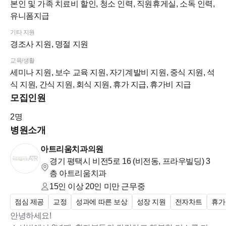
본인 및 가족 치료비 할인, 청소 인력, 직원휴게실, 소독 인력,
유니폼지급
기타 지원
경조사 지원, 명절 지원
교육/생활
세미나 지원, 보수 교육 지원, 자기계발비 지원, 중식 지원, 석
식 지원, 간식 지원, 회식 지원, 휴가 지급, 휴가비 지급
모집인원
2
명
병원소개
아트리움치과의원
경기 평택시 비전5로 16 (비전동, 프라우빌딩)
3
층 아트리움치과
15인 이상 20인 미만
근무중
점심 제공
교정
성과에 따른 보상
성장 지원
전자차트
휴가
안녕하세요!