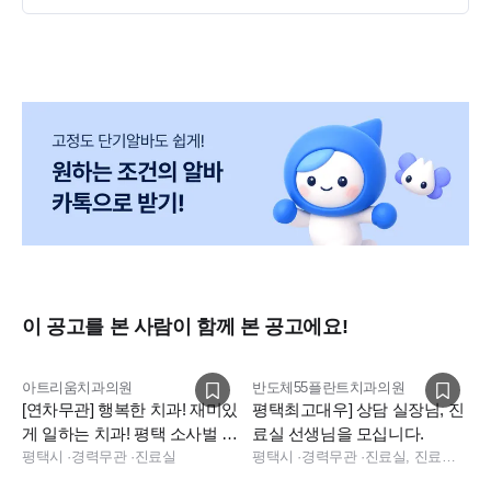
* 수술, 교정,소아, 심미보철(라미네이트), 의식하진정법 등
치과 전 분야를 아우르는 폭넓은 진료 경험!
* 고난이도 발치, CTG/FGG,임플란트 수복, 재근관치료, 치근
단 절제술 등 다양한 케이스를 접할 수 있는 임상 성장의 장!
* 처음엔 어렵게 느껴질 수 있지만, 하나씩 배우며 성장하는
탄탄한 교육 시스템!
* 매년 매출도, 실력도 꾸준히 성장 중인 병원! 병원과 함께 본
인의 가치도 성장할 수 있습니다!
♡ 이런 분이라면 꼭 함께하고 싶어요! ♡
* 배우는 걸 즐기고, 성장에 열정이 있으신 분
* 팀워크를 중요하게 생각하는 분
이 공고를 본 사람이 함께 본 공고에요!
* 환자분께 따뜻하게 웃을 수 있는 분
경력은 상관없습니다.
아트리움치과의원
반도체55플란트치과의원
원하시면 교육도 제가 직접 해드립니다.
[연차무관] 행복한 치과! 재미있
평택최고대우] 상담 실장님, 진
게 일하는 치과! 평택 소사벌 아
료실 선생님을 모십니다.
트리움치과 치과위생사 채용
평택시
·
경력무관
·
진료실
평택시
·
경력무관
·
진료실, 진료팀장, 데스크, 상담, 실장, 수술실, 수술실, 진료실, 데스크, 상담, 실장
병원의 성장은 항상 훌륭한 치과위생사 선생님들과 함께여
야지 이룰 수 있다고 믿습니다.