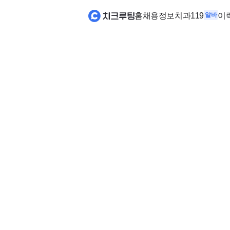
홈
채용정보
치과119
알바
이