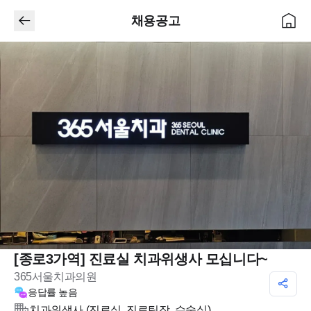
채용공고
[종로3가역] 진료실 치과위생사 모십니다~
365서울치과의원
응답률
높음
치과위생사 (진료실, 진료팀장, 수술실)