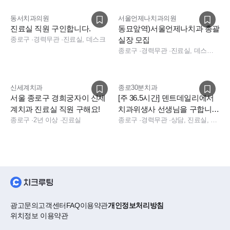
동서치과의원
서울언제나치과의원
진료실 직원 구인합니다.
동묘앞역)서울언제나치과 총괄
종로구
·
경력무관
·
진료실, 데스크
실장 모집
종로구
·
경력무관
·
진료실, 데스크, 보험청구, 상담, 실장, 총괄실장, 수술실, 진료실, 데스크, 보험청구, 상담, 실장
신세계치과
종로30분치과
서울 종로구 경희궁자이 신세
[주 36.5시간] 덴트데일리에서
계치과 진료실 직원 구해요!
치과위생사 선생님을 구합니
종로구
·
2년 이상
·
진료실
다.
종로구
·
경력무관
·
상담, 진료실, 보험청구, 데스크
광고문의
고객센터
FAQ
이용약관
개인정보처리방침
위치정보 이용약관