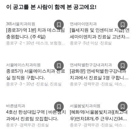
이 공고를 본 사람이 함께 본 공고에요!
365서울치과의원
연세마이덴치과
[종로3가역 1분] 치과 데스크팀
[월세지원 및 인센티브 지급] 연
충원합니다. (주 4일)
세마이덴치과 진료실 고년차
종로구
·
2 ~ 10년
·
데스크, 보험청구, 상담, 실장, 경영지원, 데스크, 상담, 전화응대(CS), 보험청구, 실장, 데스크, 보험청구, 상담, 실장, 치과 경영지원, 치과 사무직, 치과 보험청구, 치과 상담
팀원 추가 채용
종로구
·
5년 이상
·
진료실
서울에이스치과의원
연세턱별한구강내과치과
종로5가) 서울에이스치과 진료
[광화문] 연세턱별한구강내과
실 정직원 구합니다.
치과에서 진료실 1명 구합니다.
종로구
·
3 ~ 10년
·
진료실, 진료실
주5 토요진료X
종로구
·
경력무관
·
진료실, 데스크, 보험청구, 상담, 진료팀장
바른샘치과
서울봄빛치과의원
4호선 한성대입구역 | 바른샘치
[혜화역/서울봄빛치과]{최고대
과에서 진료팀 모집합니다.
우}연차18개,주 근무시간34시
종로구
·
경력무관
·
진료실
간
종로구
·
경력무관
·
진료실, 데스크, 소독실