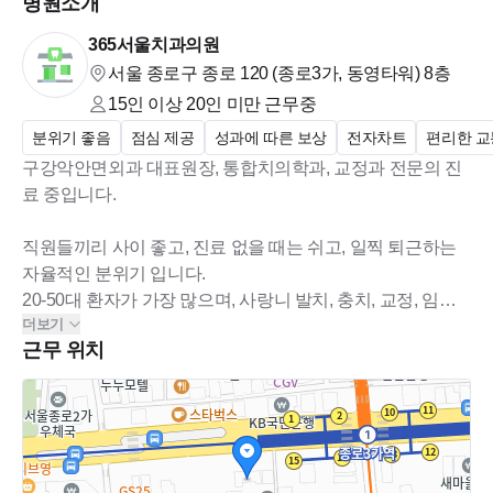
병원소개
365서울치과의원
서울 종로구 종로 120 (종로3가, 동영타워)
8층
15인 이상 20인 미만
근무중
분위기 좋음
점심 제공
성과에 따른 보상
전자차트
편리한 교
구강악안면외과 대표원장, 통합치의학과, 교정과 전문의 진
료 중입니다.
직원들끼리 사이 좋고, 진료 없을 때는 쉬고, 일찍 퇴근하는
자율적인 분위기 입니다.
20-50대 환자가 가장 많으며, 사랑니 발치, 충치, 교정, 임플
더보기
란트 치료를 중점적으로 하고 있습니다.
근무 위치
소아 및 틀니환자는 거의 없습니다.