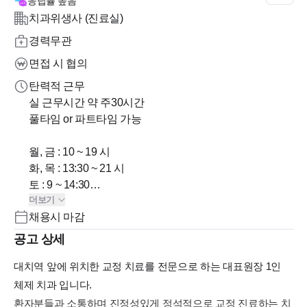
응답률
높음
치과위생사 (진료실)
경력무관
면접 시 협의
탄력적 근무
실 근무시간 약 주30시간
풀타임 or 파트타임 가능
월, 금 : 10 ~ 19 시
화, 목 : 13:30 ~ 21 시
토 : 9 ~ 14:30
더보기
* 수요일 휴진
채용시 마감
* 방학 중에는 화요일 10 ~19시로 변경
공고 상세
대치역 앞에 위치한 교정 치료를 전문으로 하는 대표원장 1인
체제 치과 입니다.
환자분들과 소통하며 진정성있게 정석적으로 교정 진료하는 치