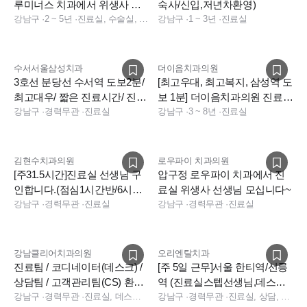
루미너스 치과에서 위생사 선
숙사/신입,저년차환영)
생님을 구합니다.
강남구
·
2 ~ 5년
·
진료실, 수술실, 소독실
강남구
·
1 ~ 3년
·
진료실
수서서울삼성치과
더이음치과의원
3호선 분당선 수서역 도보2분/
[최고우대, 최고복지, 삼성역 도
최고대우/ 짧은 진료시간/ 진료
보 1분] 더이음치과의원 진료실
실 2명 충원합니다
강남구
·
경력무관
·
진료실
선생님 구인
강남구
·
3 ~ 8년
·
진료실
김현수치과의원
로우파이 치과의원
[주31.5시간]진료실 선생님 구
압구정 로우파이 치과에서 진
인합니다.(점심1시간반/6시퇴
료실 위생사 선생님 모십니다~
근/야간없음)
강남구
·
경력무관
·
진료실
강남구
·
경력무관
·
진료실
강남클리어치과의원
오리엔탈치과
진료팀 / 코디네이터(데스크) /
[주 5일 근무]서울 한티역/선릉
상담팀 / 고객관리팀(CS) 환영
역 (진료실스텝선생님,데스크
합니다
강남구
·
경력무관
·
진료실, 데스크, 수술실, 수술실, 진료실, 전화응대(CS), 상담, 데스크
코디네이터 구인) 일요일알바
강남구
·
경력무관
·
진료실, 상담, 보험청구, 경영지원, 데스크, 진료실, 데스크, 보험청구, 상담