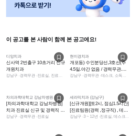
이 공고를 본 사람이 함께 본 공고에요!
디앙치과
현미경치과
신사역 2번출구 10초거리 신규
개포동) 수인분당선,3호선(주
개원치과
4.5일.야간 없음 / 경력무관.나
강남구
·
경력무관
·
진료실, 진료팀장
이무관) 정규직 구인합니다
강남구
·
경력무관
·
데스크, 소독실, 진료실
차의과학대학교 강남차병원
세라믹치과 (강남구)
[차의과학대학교 강남차병원]
[신규개원][토2시, 점심1.5시간]
치과 진료실 신규 및 경력직 채
[진료팀원(경력 ,정규직) , 데스
용 (종합병원)
강남구
·
경력무관
·
진료실
크 충원합니다]
강남구
·
3 ~ 12년
·
진료실, 데스크, 데스크, 전화응대(CS), 기타