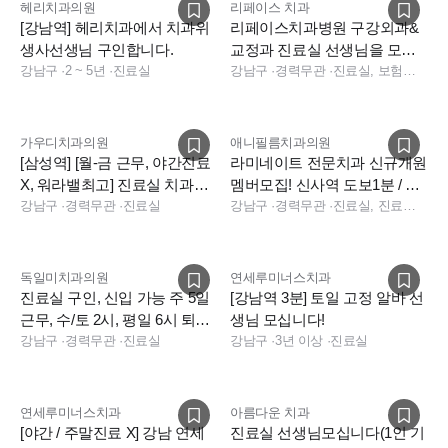
헤리치과의원
리페이스 치과
[강남역] 헤리치과에서 치과위
리페이스치과병원 구강외과&
생사선생님 구인합니다.
교정과 진료실 선생님을 모십
강남구
·
2 ~ 5년
·
진료실
니다
강남구
·
경력무관
·
진료실, 보험청구, 상담
가우디치과의원
애니필름치과의원
[삼성역] [월-금 근무, 야간진료
라미네이트 전문치과 신규개원
X, 워라밸최고] 진료실 치과위
멤버모집! 신사역 도보1분 / 주
생사 선생님 구인합니다.
강남구
·
경력무관
·
진료실
32시간(주4.5일) 근무
강남구
·
경력무관
·
진료실, 진료팀장, 상담
독일미치과의원
연세루미너스치과
진료실 구인, 신입 가능 주 5일
[강남역 3분] 토일 고정 알바 선
근무, 수/토 2시, 평일 6시 퇴근,
생님 모십니다!
첫해 연차13일
강남구
·
경력무관
·
진료실
강남구
·
3년 이상
·
진료실
연세루미너스치과
아름다운 치과
[야간 / 주말진료 X] 강남 연세
진료실 선생님모십니다(1인 기