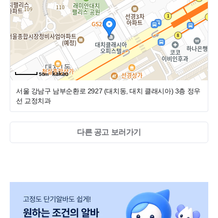
감사합니다.
★ 구성원 ★
- 원장님 1명 (교정전문의)
- 데스크 2명 (치위생사)
- 진료실 4명 (치위생사)
50m
서울 강남구 남부순환로 2927 (대치동, 대치 클래시아)
3층 정우
선 교정치과
다른 공고 보러가기