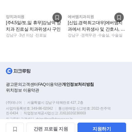
구인
양치과의원
에버엠치과의원
[주4.5일/토,일 휴무]강남역 양
[신입,경력최고대우]에버엠치
치과 진료실 치과위생사 구인
과에서 치위생사 및 간호사, 간
강남구
·
3년 이상
·
진료실
호조무사 선생님을 모십니다.
강남구
·
경력무관
·
수술실, 수술실
광고문의
고객센터
FAQ
이용약관
개인정보처리방침
위치정보 이용약관
(주)데니어
|
서울특별시 강남구 테헤란로 427, 2층
사업자등록번호:
349-86-02042
|
통신판매업 신고번호:
2022-전주덕
진-0434
|
직업정보제공사업신고:
J1611020230003
치크루팅 고객센터
chicruiting@deneer.co.kr
간편
프로필
지원
지원하기
Copyright © DENEER Corp. all rights reserved.