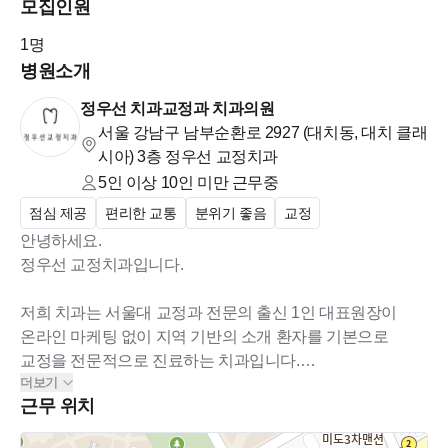
모집인원
1
명
병원소개
정우선 치과교정과 치과의원
서울 강남구 남부순환로 2927 (대치동, 대치 클래
시아)
3층 정우선 교정치과
5인 이상 10인 미만
근무중
점심 제공
편리한 교통
분위기 좋음
교정
안녕하세요.
정우선 교정치과입니다.
저희 치과는 서울대 교정과 전문의 출신 1인 대표원장이
온라인 마케팅 없이 지역 기반의 소개 환자를 기본으로
교정을 전문적으로 진료하는 치과입니다.
더보기
근무 위치
좋은 대우와 분위기 속에서 즐겁게 일하며,
사람과의 관계를 중요시하는 인정적인 선생님을 모십니다.