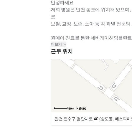
안녕하세요
저희 병원은 인천 송도에 위치해 있으며
롯
보철, 교정, 보존, 소아 등 각 과별 전문
원데이 진료를 통한 네비게이션임플란트, 수
더보기
치주 등
근무 위치
치과 전반적인 모든 진료를 배울 수 있으
50m
인천 연수구 첨단대로 40 (송도동, 에스파이