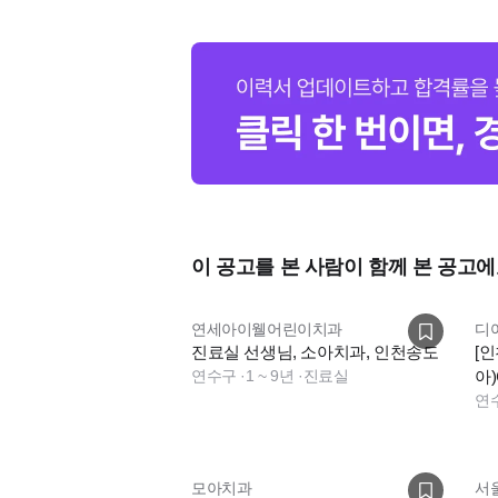
이 공고를 본 사람이 함께 본 공고에
연세아이웰어린이치과
디
진료실 선생님, 소아치과, 인천송도
[
연수구
·
1 ~ 9년
·
진료실
아
니
연
모아치과
서