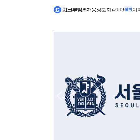
홈
채용정보
치과119
알바
이