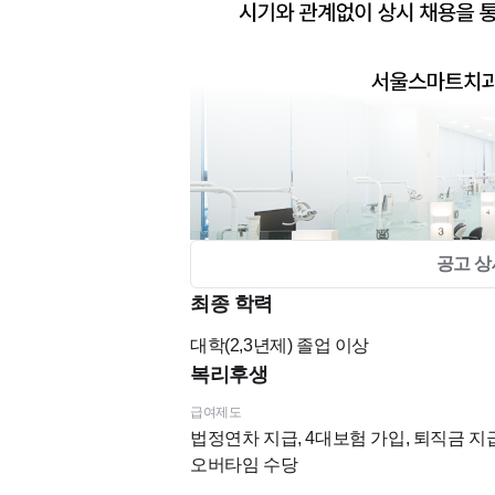
공고 상
최종 학력
대학(2,3년제)
졸업 이상
복리후생
급여제도
법정연차 지급, 4대보험 가입, 퇴직금 지급
오버타임 수당