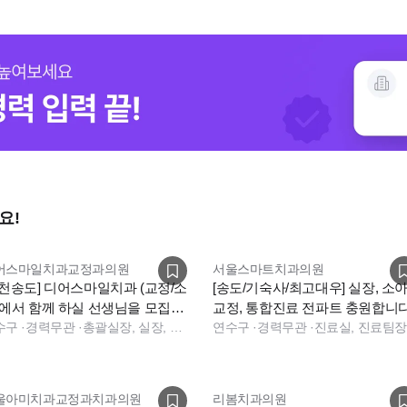
요!
어스마일치과교정과의원
서울스마트치과의원
인천송도] 디어스마일치과 (교정/소
[송도/기숙사/최고대우] 실장, 소아
)에서 함께 하실 선생님을 모집합
교정, 통합진료 전파트 충원합니다
다!
수구
·
경력무관
·
총괄실장, 실장, 상담, 보험청구, 데스크, 진료실, 데스크, 진료실, 보험청구, 데스크, 상담, 전화응대(CS), 보험청구
연수구
·
경력무관
·
울아미치과교정과치과의원
리봄치과의원