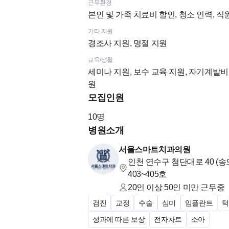
근무환경
본인 및 가족 치료비 할인, 청소 인력, 
기타 지원
경조사 지원, 명절 지원
교육/생활
세미나 지원, 보수 교육 지원, 자기계발비 
원
모집인원
10
명
병원소개
서울스마트치과의원
인천 연수구 첨단대로 40 (
403~405호
20인 이상 50인 미만
근무중
검진
교정
수술
심미
임플란트
턱
성과에 따른 보상
전자차트
소아