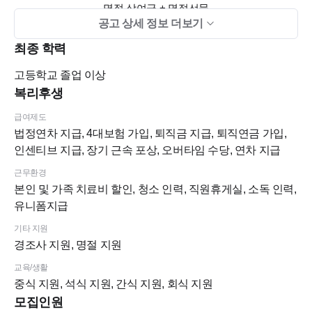
명절 상여금 + 명절선물
공고 상세 정보 더보기
직원 진료 할인
자유로운 연차 사용 분위기
최종 학력
점심시간 보장
고등학교
졸업 이상
회식 강요 없음
복리후생
급여제도
법정연차 지급, 4대보험 가입, 퇴직금 지급, 퇴직연금 가입,
♥
리페이스 근무 분위기
♥
인센티브 지급, 장기 근속 포상, 오버타임 수당, 연차 지급
원장님과 직원들 사이 소통 편한 분위기
근무환경
직원들 의견 편하게 이야기 가능한 환경
본인 및 가족 치료비 할인, 청소 인력, 직원휴게실, 소독 인력,
서로 도와가며 일하는 분위기
유니폼지급
신입도 적응하기 편한 환경
기타 지원
양악/윤곽 분야를 가까이에서 배우며 성장 가능
경조사 지원, 명절 지원
다양한 케이스 수술 참관 가능
교육/생활
간식 정말 안 끊기는 병원
중식 지원, 석식 지원, 간식 지원, 회식 지원
생일파티 / 명절선물까지 잘 챙겨주는 곳
모집인원
다정한 원장님과 편하게 일할 수 있는 병원