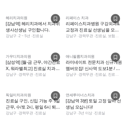
헤리치과의원
리페이스 치과
[강남역] 헤리치과에서 치과위
리페이스치과병원 구강외과&
생사선생님 구인합니다.
교정과 진료실 선생님을 모십
강남구
·
2 ~ 5년
·
진료실
니다
강남구
·
경력무관
·
진료실, 보험청구, 상담
가우디치과의원
애니필름치과의원
[삼성역] [월-금 근무, 야간진료
라미네이트 전문치과 신규개원
X, 워라밸최고] 진료실 치과위
멤버모집! 신사역 도보1분 / 주
생사 선생님 구인합니다.
강남구
·
경력무관
·
진료실
32시간(주4.5일) 근무
강남구
·
경력무관
·
진료실, 진료팀장, 상담
독일미치과의원
연세루미너스치과
진료실 구인, 신입 가능 주 5일
[강남역 3분] 토일 고정 알바 선
근무, 수/토 2시, 평일 6시 퇴근,
생님 모십니다!
첫해 연차13일
강남구
·
경력무관
·
진료실
강남구
·
3년 이상
·
진료실