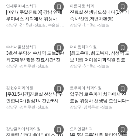
연세루미너스치과
아름다운 치과
[야간 / 주말진료 X] 강남 연세
진료실 선생님모십니다(1인 기
루미너스 치과에서 위생사 선
숙사/신입,저년차환영)
생님을 구합니다.
강남구
·
2 ~ 5년
·
진료실, 수술실, 소독실
강남구
·
1 ~ 3년
·
진료실
수서서울삼성치과
더이음치과의원
3호선 분당선 수서역 도보2분/
[최고우대, 최고복지, 삼성역 도
최고대우/ 짧은 진료시간/ 진료
보 1분] 더이음치과의원 진료실
실 2명 충원합니다
강남구
·
경력무관
·
진료실
선생님 구인
강남구
·
3 ~ 8년
·
진료실
김현수치과의원
로우파이 치과의원
[주31.5시간]진료실 선생님 구
압구정 로우파이 치과에서 진
인합니다.(점심1시간반/6시퇴
료실 위생사 선생님 모십니다~
근/야간없음)
강남구
·
경력무관
·
진료실
강남구
·
경력무관
·
진료실
강남클리어치과의원
오리엔탈치과
진료팀 / 코디네이터(데스크) /
[주 5일 근무]서울 한티역/선릉