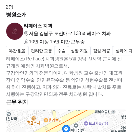
2
명
병원소개
♥
이런 분 환영해요
♥
리페이스 치과
밝고 책임감 있게 근무 가능한 분
서울 강남구 도산대로 138
리페이스 치과
환자 응대 및 커뮤니케이션이 원활한 분
10인 이상 15인 미만
근무중
팀워크를 중요하게 생각하는 분
야간 없음
편리한 교통
수술
성장 지원
점심 제공
성과에 
센스 있고 꼼꼼하게 업무 가능한 분
리페이스(Re:Face) 치과병원은 5월 강남 신사역 근처에 신
수술방 및 진료실 업무에 관심 있는 분
규개원 예정인 치과병원으로서,
양악수술 / 안면윤곽 분야를 배우고 싶은 분
구강악안면외과 전문의이자, 대학병원 교수 출신인 대표원
오래 함께 성장할 분 환영합니다
장이 양악수술, 안면윤곽수술 등 악안면성형수술을 전신마
취 하에 진행하고, 치과 외래 진료로는 사랑니 발치를 주로
♥지원방법♥
시행하는 구강악안면외과 전문 치과병원 입니다.
치크루팅 지원
근무 위치
010-4108-6202