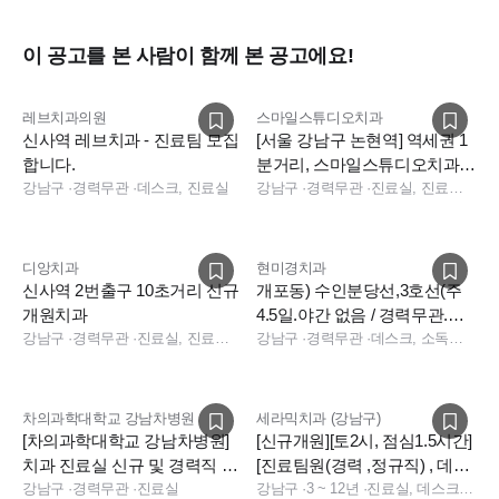
이 공고를 본 사람이 함께 본 공고에요!
레브치과의원
스마일스튜디오치과
신사역 레브치과 - 진료팀 모집
[서울 강남구 논현역] 역세권 1
합니다.
분거리, 스마일스튜디오치과에
강남구
·
경력무관
·
데스크, 진료실
서 진료실선생님을 모십니다 :)
강남구
·
경력무관
·
진료실, 진료팀장, 실장
디앙치과
현미경치과
신사역 2번출구 10초거리 신규
개포동) 수인분당선,3호선(주
개원치과
4.5일.야간 없음 / 경력무관.나
강남구
·
경력무관
·
진료실, 진료팀장
이무관) 정규직 구인합니다
강남구
·
경력무관
·
데스크, 소독실, 진료실
차의과학대학교 강남차병원
세라믹치과 (강남구)
[차의과학대학교 강남차병원]
[신규개원][토2시, 점심1.5시간]
치과 진료실 신규 및 경력직 채
[진료팀원(경력 ,정규직) , 데스
용 (종합병원)
강남구
·
경력무관
·
진료실
크 충원합니다]
강남구
·
3 ~ 12년
·
진료실, 데스크, 데스크, 전화응대(CS), 기타