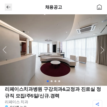
채용공고
리페이스치과병원 구강외과&교정과 진료실 정
규직 모집/주5일/신규.경력
리페이스 치과