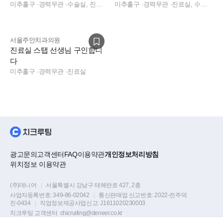
미추홀구
·
경력무관
·
수술실, 진료실, 소독실, 데스크, 진료실, 데스크
미추홀구
·
경력무관
·
진료실, 수술실
- 장기 근속 포상(3년,5년,7년,10년 근속 포상
- 수습기간동안 급여 100% 지급(수습기간 2개월)
- 경조사비, 생일축하비, 명절보너스
서울주안치과의원
- 점심식사, 야간진료시 식사제공
진료실 스탭 선생님 구인합니
- 매달 간식비 지원
다
미추홀구
·
경력무관
·
진료실
- 세미나 교육비 지원
- 직원본인 및 직계 부모님 진료 시 진료비 할인
- 청소 업체 사용
■소정의 면접비 지급
광고문의
고객센터
FAQ
이용약관
개인정보처리방침
위치정보 이용약관
(주)데니어
|
서울특별시 강남구 테헤란로 427, 2층
사업자등록번호:
349-86-02042
|
통신판매업 신고번호:
2022-전주덕
진-0434
|
직업정보제공사업신고:
J1611020230003
치크루팅 고객센터
chicruiting@deneer.co.kr