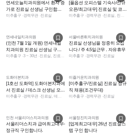
- 연세내일치과에서 진료실 실무를 안정적으로 이끌어주실 진
연세오늘치과의원에서 환자 증
[풀옵션 오피스텔 기숙사/신규
료실 팀장님을 찾습니다.
가로 진료실 선생님 구인합니
오픈/최고대우] 진료실 및 코디
다.
미추홀구
·
경력무관
·
진료실
네이터 구인
미추홀구
·
경력무관
·
진료실, 진료실, 데스크, 데스크, 전화응대(CS), 상담
주요업무
- 수술 및 보철 진료 보조
우대사항
연세내일치과의원
서울바른휘치과의원
- 진료실 경력 7년차 이상
(인천 7월 1일 개원) 연세내일
진료실 선생님을 정중히 모십
- 덴쳐, 임플란트 보철 진료 흐름에 익숙하신 분
치과의원 진료실 선생님 구인
니다 / 주 4.5일근무 . 자유휴무
합니다
미추홀구
·
3 ~ 30년
·
진료실, 진료팀장, 데스크, 진료실, 수술실
미추홀구
·
경력무관
·
진료실
- 꼼꼼하고 책임감 있게 진료실을 챙겨주실 분
- 원장 및 동료 직원들과 소통이 원활하신 분
도화더본치과
이즐거운치과의원
[1호선 도화역] 도화더본치과에
[미추홀구/진료실] 진료실 정규
■ 출근일자: 7월 1일~
서 진료실 / 데스크 선생님 모집
직 채용(조건우대)
합니다!
미추홀구
·
경력무관
·
진료실, 데스크
미추홀구
·
경력무관
·
진료실
■ 근무시간 : 주 5일 근무 / 휴무일 협의
■ 급여 및 복리후생
- 급여 : 세전 연봉제(연말정산환급금 본인수령), 급여는 협의 후
인천 서울리더스치과의원
서울정진치과의원
결정.
서울리더스치과 급여최고대우-
[업계최고대우] 26년 진료실스
- 법정 연차, 4대보험, 퇴직연금(근로기준법 준수)
정규직 구인합니다.
텝 구인 합니다