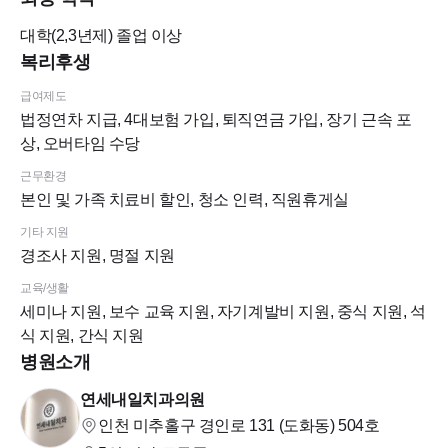
대학(2,3년제)
졸업 이상
복리후생
급여제도
법정연차 지급, 4대보험 가입, 퇴직연금 가입, 장기 근속 포
상, 오버타임 수당
근무환경
본인 및 가족 치료비 할인, 청소 인력, 직원휴게실
기타 지원
경조사 지원, 명절 지원
교육/생활
세미나 지원, 보수 교육 지원, 자기계발비 지원, 중식 지원, 석
식 지원, 간식 지원
병원소개
연세내일치과의원
인천 미추홀구 경인로 131 (도화동)
504호