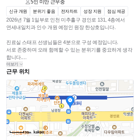
5인 미만
근무중
신규 개원
분위기 좋음
전자차트
성장 지원
점심 제공
2026년 7월 1일부로 인천 미추홀구 경인로 131, 4층에서
연세내일치과 인수 개원 예정인 원장 한상호입니다.
안녕하세요. 2026년 7월 1일부터, 연세내일치과 개원 예정인 치
진료실 스태프 선생님들은 4분으로 구성 예정입니다.
과의사 한상호입니다.
서로 존중하며 오래 함께할 수 있는 분위기를 중요하게 생각
기존 자리에서 치과를 운영하셨던 원장님이 불가피한 사유로
합니다.
운영이 어려우셔, 같은학교 후배인 제가 이어서 인수 예정입니
더보기
환자에게는 정직하고 꼼꼼한 진료를,
다.
근무 위치
직원에게는 편안하고 예의 있는 근무 환경을 만들고 싶습니
이에 기존 환자분들과의 신뢰 및 의료서비스를 유지하기 위해
다.
스탭선생님의 충원이 필요하여, 모집공고를 올립니다.
현재 진료실 스텝은 2분 계시고, 토요일에는 페이닥터 1분이 출
근예정입니다.
총 2분 채용 예정입니다.
50m
■ 모집분야 : 실장, 진료실 팀장