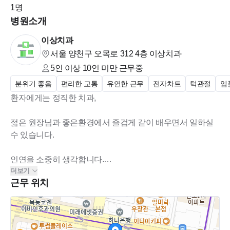
@ 모집부분
1
명
병원소개
- 정직원: 1~3년차
이상치과
서울 양천구 오목로 312 4층
이상치과
@급여 및 세부사항
5인 이상 10인 미만
근무중
- 협의후결정.
분위기 좋음
편리한 교통
유연한 근무
전자차트
턱관절
임
환자에게는 정직한 치과,
젊은 원장님과 좋은환경에서 즐겁게 같이 배우면서 일하실
@ 근무시간
수 있습니다.
- 평일 10시~6시30분
인연을 소중히 생각합니다.
- 수 (주1회 야간시엔 8시30분) - 저녁제공
더보기
- 점심시간 1시 ~ 2시 (오전 진료 마무리되는데로 배려해주십니
근무 위치
구성원
다^^)
치과의사 1명 진료실 5명(모두 위생사 선생님으로 구성)
- 토요일(격주휴무) 10~2시 (점심시간없이진료) -간식제공
- 주 38시간이하