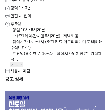
경력 1 ~ 3년
면접 시 협의
주 5일
- 평일 10시~6시30분
- 수 (주1회 야간시엔 8시30분) - 저녁제공
- 점심시간 1시 ~ 2시 (오전 진료 마무리되는데로 배려해
주십니다^^)
- 토요일(격주휴무) 10~2시 (점심시간없이진료) -간식제
공
더보기
- 주 38시간이하
채용시 마감
- 예약제 운영
- 월차 모아두었다가 한번에 길게 여행가실수도 있습니
공고 상세
다!^^