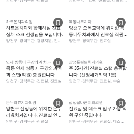
차 지원가능]
양천구
·
경력무관
·
진료실
조무사) 및 데스크(경력직) 모
양천구
·
3 ~ 10년
·
진료실, 진료팀장, 데스크, 진료실, 데스크, 데스크, 전화응대(CS)
- 치크루팅으로 이력서 및 자기 소개서 접수
집
하트온치과의원
목동나무치과
- 면접 세부 일정은 서류 전형 합격자에 한하여 개별 통보
하트온치과와 함께하실 진료
양천구 오목교역에 위치한 목
실/데스크 선생님을 모십니다.
동나무치과에서 진료실 직원
양천구
·
경력무관
·
경영지원, 진료실, 보험청구, 데스크, 상담, 소독실, 수술실
모집합니다
양천구
·
경력무관
·
진료실
@ 문의
연세 쌍둥이 구강외과 치과
삼성플란트치과의원
목동 연세 쌍둥이 구강외과 치
주 35시간! 진료실 스탭 충원합
- e-mail
(dtst_dodong@naver.com)
및 전화로 문의 해 주시면 정
과 스탭(직원) 충원합니다.
니다. (신정네거리역 1분)
양천구
·
경력무관
·
진료실, 진료실
양천구
·
경력무관
·
진료실, 수술실, 진료실
성껏 대답해 드립니다
온누리효치과의원
삼성올바른치과의원
많은 지원 바랍니다. 감사합니다.
양천구 신정동에 위치한 온누
진료실 및 데스크 업무 가능 직
리효치과입니다. 진료실 인원
원 구인 중입니다.
충원합니다
양천구
·
경력무관
·
진료실
양천구
·
경력무관
·
진료실, 데스크, 진료실, 데스크