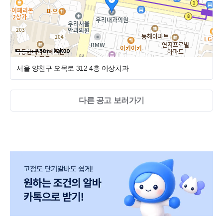
- 예약제 운영
- 월차 모아두었다가 한번에 길게 여행가실수도 있습니다!^^
50m
@ 복리후생
서울 양천구 오목로 312 4층
이상치과
- 연차 15일
다른 공고 보러가기
- 진료실 보조스튤
- 명절휴가비
- 생일축하금
- 자기계발비 지원
- 본인 및 직계가족 지인 치료시 할인혜택