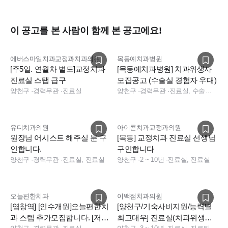
- 연봉제(매년말 연봉재협상)
이 공고를 본 사람이 함께 본 공고에요!
- 퇴직금 지급
에버스마일치과교정과치과의원
목동예치과병원
[주5일. 연월차 별도]교정치과
[목동예치과병원] 치과위생사
- 평일 : 점심 / 석식(야간) 지원 , 토 : 간식 및 커피지원
진료실 스탭 급구
모집공고 (수술실 경험자 우대)
양천구
·
경력무관
·
진료실
양천구
·
경력무관
·
진료실, 수술실, 수술실, 진료실
- 연말정산본인지급
유디치과의원
아이콘치과교정과의원
- 청소이모님
원장님 어시스트 해주실 분 구
[목동] 교정치과 진료실 선생님
인합니다.
구인합니다
양천구
·
경력무관
·
진료실, 진료실
양천구
·
2 ~ 10년
·
진료실, 진료실
- 장기근속시 연차추가
오늘편한치과
이백점치과의원
@ 응시방법
[염창역] [인수개원]오늘편한치
[양천구/기숙사비지원/능력별
과 스텝 추가모집합니다. [저년
최고대우] 진료실(치과위생사,