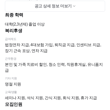
공고 상세 정보 더보기
한 자리에서 10년 넘었습니다. 제대로 진료합니다.
최종 학력
제대로 배우고자하는 열정과 책임감 , 꼼꼼함과 협업태도, 커뮤
대학(2,3년제)
졸업 이상
니케이션 능력이 넘치는 선생님들의 많은 지원 부탁드립니다.
복리후생
목동이상치과는 레진빌드업과 오버레이라는 최신접착치의학에
급여제도
기반한 진료를 합니다.
법정연차 지급, 4대보험 가입, 퇴직금 지급, 인센티브 지급,
장기 근속 포상, 연차 지급
자연치아보존을 우선으로 생각하시는 원장님과 누구나 할수없
는 치아복원진료도 경험해 보실수 있으실겁니다^^
근무환경
본인 및 가족 치료비 할인, 청소 인력, 직원휴게실, 유니폼지
급
@ 근무지역
기타 지원
명절 지원
- 5호선 오목교역 8번출구 1~2분거리
교육/생활
세미나 지원, 석식 지원, 간식 지원, 회식 지원, 휴가 지급
모집인원