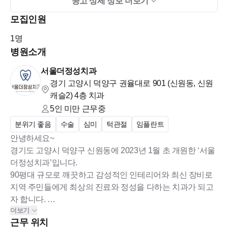
공고 상세 정보 더보기
모집인원
1
명
병원소개
서울더정성치과
경기 고양시 덕양구 권율대로 901 (신원동, 신원
캐슬2)
4층 치과
5인 미만
근무중
분위기 좋음
수술
심미
턱관절
임플란트
안녕하세요~
경기도 고양시 덕양구 신원동에 2023년 1월 초 개원한 ‘서울
더정성치과’입니다.
90평대 규모로 깨끗하고 감성적인 인테리어와 최신 장비로
지역 주민들에게 최상의 진료와 정성을 다하는 치과가 되고
자 합니다.
더보기
치과 이름처럼 환자분들 뿐만 아니라 직원분들께도 정성을
근무 위치
다하고자하니 거리낌없는 지원 부탁드립니다. ^^