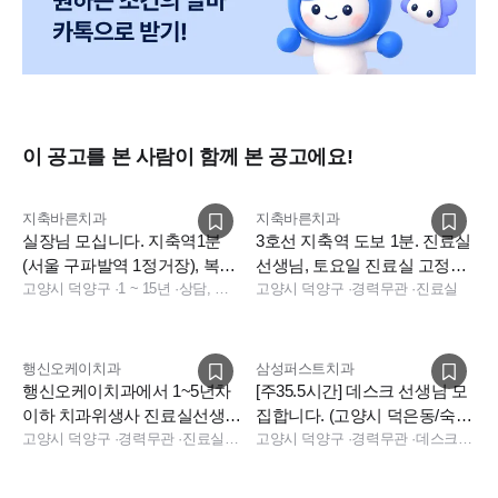
안녕하세요~
이 공고를 본 사람이 함께 본 공고에요!
경기도 고양시 덕양구 신원동에 2023년 1월 초 개원한 ‘서울더
정성치과’입니다.
지축바른치과
지축바른치과
기존 장기근속하신 선생님께서 타지역으로 이사가시게되어 인
실장님 모십니다. 지축역1분
3호선 지축역 도보 1분. 진료실
(서울 구파발역 1정거장), 복지
선생님, 토요일 진료실 고정알
원충원하려고 합니다.
비3000만(+인센)
고양시 덕양구
·
1 ~ 15년
·
상담, 실장, 보험청구, 데스크, 총괄실장
바선생님 구인합니다.
고양시 덕양구
·
경력무관
·
진료실
원하시는 근무조건이나 연봉은, 입사 시 충분히 협의 가능하
며, 추후 근무중에도 로딩과 주변 시세에의 변화에맞춰 추후 인
상 가능 합니다.
행신오케이치과
삼성퍼스트치과
오래오래 같이 지내고 싶은 만큼, 그에 걸 맞는 대우를 해드리겠
행신오케이치과에서 1~5년차
[주35.5시간] 데스크 선생님 모
이하 치과위생사 진료실선생님
집합니다. (고양시 덕은동/숙소
습니다. ^^
을 모십니다~주5일 야간없
고양시 덕양구
·
경력무관
·
진료실, 수술실, 소독실, 보험청구
지원)
고양시 덕양구
·
경력무관
·
데스크, 진료실
음!!!!
■모집인원