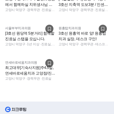
에서 함께하실 치위생사님 모
3호선 지축역 도보3분 / 인센티
커 등 제공합니다. (간식비별도지원되서 같이 안에서 맛있는
십니다.(아르바이트환영)
고양시 덕양구
·
경력무관
·
진료실, 진료실
브 제공.
고양시 덕양구
·
경력무관
·
진료실, 진료팀장
거 시켜드세요~)
- 저희 직원들 만족도가 가장 높은!! 직원휴게실바로옆에 온돌
방이 따로설치되어있어, 휴게시간에 누워서 편히 쉬실 수 있습
서울부부치과의원
원흥탑치과의원
니다.
[3호선 원당역 5분거리] 함께할
3호선 원흥역 바로 앞! 원흥탑
진료실 스탭을 모십니다.
치과 실장, 데스크 구인!
- 차량 출퇴근시 주차 가능 (현재 같은 건물 지하B1에 주차하
고양시 덕양구
·
1년 이상
·
진료실, 데스크, 상담, 수술실, 진료실, 소독실, 상담, 데스크
고양시 덕양구
·
경력무관
·
데스크, 보험청구, 상담, 실장, 데스크, 진료실, 보험청구, 상담, 실장
고 4층으로 바로 출근가능합니다.)
- 명절상여금, 각종 경조사비, 생일 축하금 등 직원분들의 행복
한날을 같이 축하하고 오래오래 지원해드리고싶습니다. ^^
연세바로세움치과의원
- 우수직원 포상 및 장기근속자 포상은 확실하게해드리겠습니
최고대우[기숙사지원]주4.5일,
연세바로세움치과 고양점/진료
다.
실 스탭 선생님 모집
고양시 덕양구
·
경력무관
·
진료실
- 본인 및 직계가족, 지인 진료비 팍팍 지원해드리니 부담없
는 지인 진료가능합니다.
- 진료실 어시스트 스툴 비치
- 유니폼, 수술복, 근무화 제공
- 전자차트(덴트웹사용)