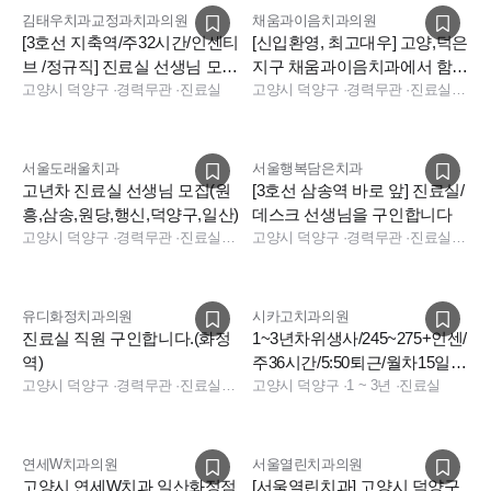
-진료실 1
김태우치과교정과치과의원
채움과이음치과의원
[3호선 지축역/주32시간/인센티
[신입환영, 최고대우] 고양,덕은
브 /정규직] 진료실 선생님 모십
지구 채움과이음치과에서 함께
■복지
니다. [주4일도 가능]
고양시 덕양구
·
경력무관
·
진료실
하실 스텝,코디 추가모집합니
고양시 덕양구
·
경력무관
·
진료실, 데스크, 진료실
- 입사 첫해 연차 14일 보장해드립니다.(다음해 15일 지급)
다.
- 공휴일이 있는 주에도 off 사용가능하십니다
- 진료외의 로딩을 최대한으로 줄이기위해 청소이모님,소독이
서울도래울치과
서울행복담은치과
모님 동시근무를 시행하고있습니다.
고년차 진료실 선생님 모집(원
[3호선 삼송역 바로 앞] 진료실/
흥,삼송,원당,행신,덕양구,일산)
데스크 선생님을 구인합니다
- 4대보험 + 퇴직연금 가입 + 근로기준법상 연차보장(첫해부터
고양시 덕양구
·
경력무관
·
진료실, 데스크
고양시 덕양구
·
경력무관
·
진료실, 데스크, 보험청구
14일보장)
- 오버타임은 거의 없으나, 만약 응급상황 발생하여 오버타임해
주실경우 오버타임 수당(분단위계산) 지급하고있습니다.
유디화정치과의원
시카고치과의원
- 근무시 점심식비는 제공되며, 야간근무 주1회석식 제공 합니
진료실 직원 구인합니다.(화정
1~3년차위생사/245~275+인센/
역)
주36시간/5:50퇴근/월차15일로
다.
고양시 덕양구
·
경력무관
·
진료실, 진료실
모십니다.
고양시 덕양구
·
1 ~ 3년
·
진료실
- 1년차시 청년내일채움공제 가능합니다.
- 호흡기 건강을 위해 병원내 공기청정기 5대 풀가동중
- 직원휴게실만 원장실과 떨어져서 ^^ 따로 매우 넓게 구비되어
연세W치과의원
서울열린치과의원
있고, 정수기,전자렌지,냉장고, 공기청정기 및 개인별 큰락
고양시 연세W치과 일산화정점
[서울열린치과] 고양시 덕양구