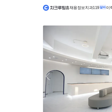
홈
채용정보
치과119
알바
이