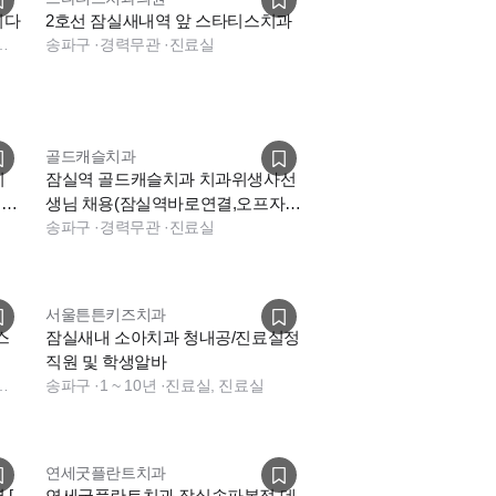
니다
2호선 잠실새내역 앞 스타티스치과
스크, 기타, 상담, 전화응대(CS)
송파구
·
경력무관
·
진료실
골드캐슬치과
치
잠실역 골드캐슬치과 치과위생사선
표원
생님 채용(잠실역바로연결,오프자
유)
송파구
·
경력무관
·
진료실
서울튼튼키즈치과
스
잠실새내 소아치과 청내공/진료실정
직원 및 학생알바
담, 데스크, 상담, 전화응대(CS)
송파구
·
1 ~ 10년
·
진료실, 진료실
연세굿플란트치과
 [
연세굿플란트치과 잠실송파본점 데