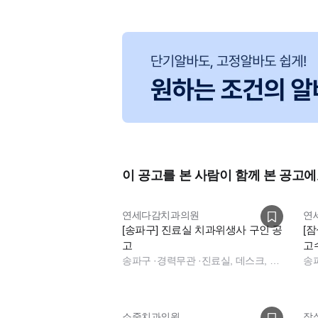
이 공고를 본 사람이 함께 본 공고에
연세다감치과의원
연
[송파구] 진료실 치과위생사 구인 공
[
고
고
송파구
·
경력무관
·
진료실, 데스크, 보험청구, 수술실
모
송
소중치과의원
잠