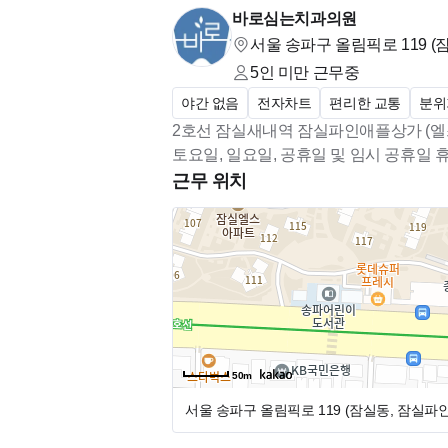
바로심는치과의원
서울 송파구 올림픽로 119 
5인 미만
근무중
야간 없음
전자차트
편리한 교통
분위
2호선 잠실새내역 잠실파인애플상가 (엘스
토요일, 일요일, 공휴일 및 임시 공휴일 
근무 위치
50m
서울 송파구 올림픽로 119 (잠실동, 잠실파