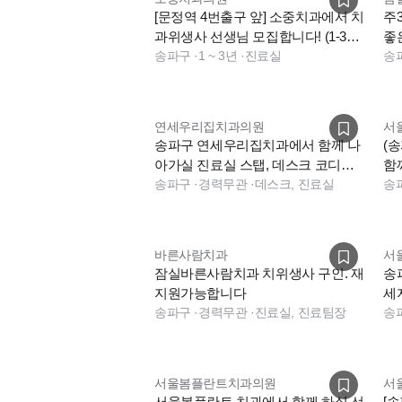
[문정역 4번출구 앞] 소중치과에서 치
주
과위생사 선생님 모집합니다! (1-3년
좋
차)
송파구
·
1 ~ 3년
·
진료실
니
송
연세우리집치과의원
서
송파구 연세우리집치과에서 함께 나
(
아가실 진료실 스탭, 데스크 코디네
함
이터 구인 합니다.
송파구
·
경력무관
·
데스크, 진료실
다
송
바른사람치과
서
잠실바른사람치과 치위생사 구인. 재
송
지원가능합니다
세
송파구
·
경력무관
·
진료실, 진료팀장
송
서울봄플란트치과의원
서
서울봄플란트 치과에서 함께 하실 선
[