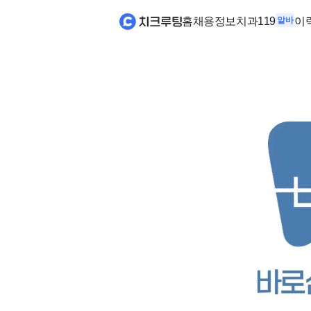
홈
채용정보
치과119
알바
이