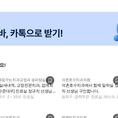
요!
세꿈꾸는치과교정과 송파잠실점
석촌호수치과의원
잠실새내역, 교정전문치과, 업계최
석촌호수치과에서 함께 일하실 
수준대우] 진료실 정규직 선생님
직 선생님 구인합니다.
십니다
파구
·
2 ~ 10년
·
진료실
송파구
·
경력무관
·
진료실, 데스크,
실이로움치과
맥클린치과의원