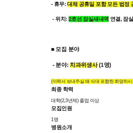
- 휴무:
대체 공휴일 포함 모든 법정
- 위치:
2호선 잠실새내역
연결, 잠실
■ 모집 분야
- 분야:
치과위생사
(1명)
(이력서 보내주실 때 식대 포함한 희망하시
최종 학력
대학(2,3년제)
졸업 이상
모집인원
1
명
병원소개