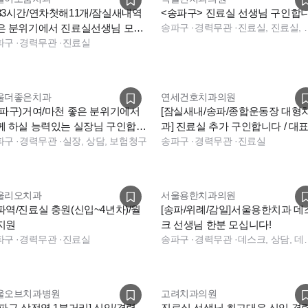
33시간/연차첫해11개/잠실새내역
<송파구> 진료실 선생님 구인합
은 분위기에서 진료실선생님 모십
송파구
·
경력무관
·
진료실, 진료실, 소독실, 데
다
파구
·
경력무관
·
진료실
울더좋은치과
연세건호치과의원
송파구)거여/마천 좋은 분위기에서
[잠실새내/송파/종합운동장 대형
께 하실 능력있는 실장님 구인합니
과] 진료실 추가 구인합니다 / 대
파구
·
경력무관
·
실장, 상담, 보험청구
장 2인 진료
송파구
·
경력무관
·
진료실
울리오치과
서울용한치과의원
파역/진료실 충원(신입~4년차)/월
[송파/위례/감일]서울용한치과 데
지원
크 선생님 한분 모십니다!
파구
·
경력무관
·
진료실
송파구
·
경력무관
·
데스크, 상담, 데스크, 상
울오브치과병원
고려치과의원
송파구 삼전역 1분거리] 신입/경력
진료실 선생님 최고대우.신입.경력