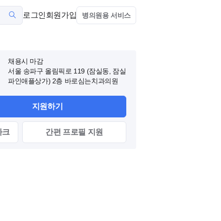
로그인
회원가입
병의원용 서비스
채용시 마감
서울 송파구 올림픽로 119 (잠실동, 잠실
파인애플상가)
2층 바로심는치과의원
지원하기
마크
간편
프로필
지원