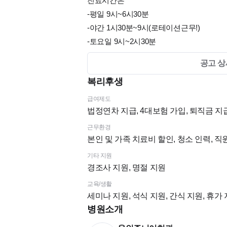
진료시간은
-평일 9시~6시30분
-야간 1시30분~9시(로테이션근무!)
-토요일 9시~2시30분
공고 상
궁금하신 사항은 010-4993-6705로 연락 주
복리후생
#치위생사 #첫취업 #용인쥬니어치과
급여제도
#투명교정 #분위기좋은치과
법정연차 지급, 4대보험 가입, 퇴직금 지급
#급여짱짱 #복지최고 #원장님최고
근무환경
본인 및 가족 치료비 할인, 청소 인력, 
기타 지원
경조사 지원, 명절 지원
교육/생활
세미나 지원, 석식 지원, 간식 지원, 휴가
병원소개