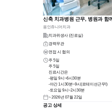
신축 치과병원 근무, 병원과 함
용인쥬니어치과
치과위생사 (진료실)
경력무관
면접 시 협의
주 5일
주 5일
진료시간은
-평일 9시~6시30분
-야간 1시30분~9시(로테이션근무!)
-토요일 9시~2시30분
~ 2026년 07월 22일
공고 상세