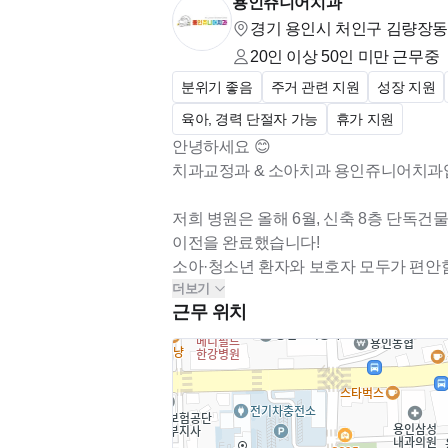
용인쥬니어치과
경기 용인시 처인구 김량장동 2
20인 이상 50인 미만
근무중
분위기 좋음
주거 관련 지원
성장 지원
육아, 경력 단절자 가능
휴가 지원
안녕하세요 😊
치과교정과 & 소아치과 용인쥬니어치과입
저희 병원은 올해 6월, 신축 8층 단독건
이전을 완료했습니다!
소아·청소년 환자와 보호자 모두가 편안함
더보기
쾌적하고 넓은 진료 환경을 갖추게 되었어
근무 위치
용인쥬니어치과는 소아치과와 교정과 
전문성을 갖춘 병원으로, 오랜 시간 함
많은 만큼 안정적이고 체계적인 진료 시
서로 신뢰하며 오래 함께 일할 수 있는 
꾸준히 성장해 나가고 있어요 📺