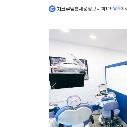
홈
채용정보
치과119
알바
이