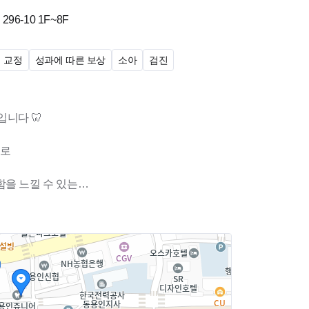
96-10
1F~8F
교정
성과에 따른 보상
소아
검진
니다 🦷
물로
을 느낄 수 있는
요 🏥✨
진료에
께해온 장기근속 선생님들이
스템을 자랑합니다.
분위기 속에서