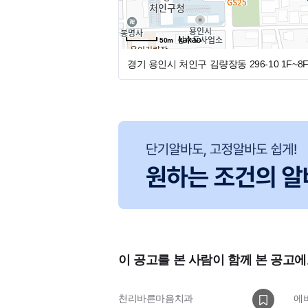
새로운 공간에서 새로운 가족을 맞이하듯
함께 성장해나갈 선생님들을 기다리고 있
50m
나의 가치를 인정받고, 오래오래 함께할 
경기 용인시 처인구 김량장동 296-10
1F~8
쥬니어가족과 함께해 주세요 🙏
이 공고를 본 사람이 함께 본 공고에
천리바른마음치과
에