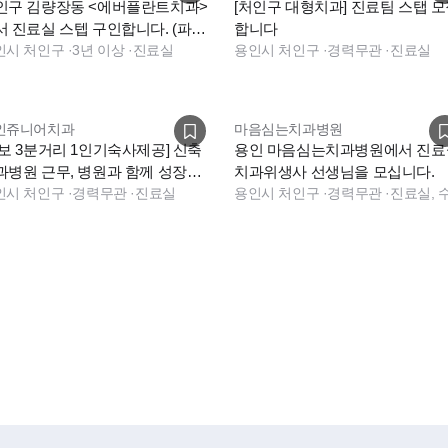
인구 김량장동 <에버플란트치과>
[처인구 대형치과] 진료팀 스탭 
 진료실 스텝 구인합니다. (파트
합니다
임도 가능)
인시 처인구
·
3년 이상
·
진료실
용인시 처인구
·
경력무관
·
진료실
인쥬니어치과
마음심는치과병원
도보 3분거리 1인기숙사제공] 신축
용인 마음심는치과병원에서 진료
과병원 근무, 병원과 함께 성장하
치과위생사 선생님을 모십니다.
 직원을 찾습니다
인시 처인구
·
경력무관
·
진료실
용인시 처인구
·
경력무관
·