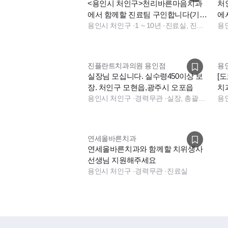
<용인시 처인구>천리바른마음치과
처
에서 함께할 진료팀 구인합니다(기숙
에서
사비/점심1시간반/9to6
용인시 처인구
·
1 ~ 10년
·
진료실, 진료실
타
용
진플란트치과의원 용인점
용
실장님 모십니다. 실수령450이상 보
[
장. 처인구 모현읍,광주시 오포읍
치
용인시 처인구
·
경력무관
·
실장, 총괄실장
실
용
연세올바른치과
연세올바른치과와 함께할 치위생사
선생님 지원해주세요
용인시 처인구
·
경력무관
·
진료실