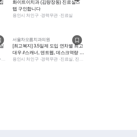
모집
화이트이치과 (김량장동) 진료실스
텝 구인합니다
용인시 처인구
·
경력무관
·
진료실
서울차오름치과의원
실
[최고복지] 3.5일제 도입 연차별 최고
대우 //스캐너, 덴트웹, 데스크역량 우
진료실, 수술실
대
용인시 처인구
·
경력무관
·
진료실, 진료팀장, 데스크, 보험청구, 상담, 실장, 총괄실장