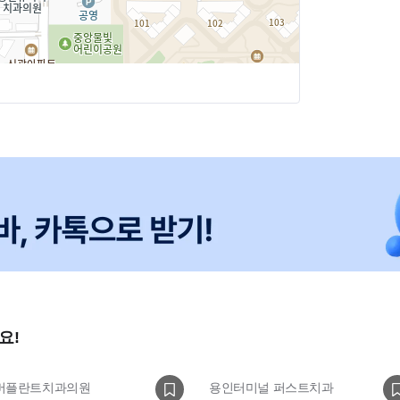
,
습니다 🌱
수 있는 곳에서
F
요!
버플란트치과의원
용인터미널 퍼스트치과