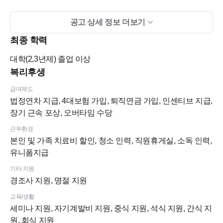
공고 상세 정보 더보기
- 낯가림이 있어도, 내성적이어도 괜찮습니다.
최종 학력
대학(2,3년제)
졸업 이상
팀의 일원으로 잘 녹아들 수 있는 분이 필요합니다.
복리후생
- 진료와 환자 응대에 늘 최선을 다하는 분
급여제도
법정연차 지급, 4대보험 가입, 퇴직연금 가입, 인센티브 지급,
장기 근속 포상, 오버타임 수당
근무환경
본인 및 가족 치료비 할인, 청소 인력, 직원휴게실, 소독 인력,
유니폼지급
■ 서울으뜸치과는 이런 곳입니다
기타 지원
경조사 지원, 명절 지원
1. 결국 사람, 그리고 분위기
교육/생활
세미나 지원, 자기계발비 지원, 중식 지원, 석식 지원, 간식 지
오래 일할 수 있는 치과의 조건은 결국 '함께하는 사람들'이라고
원, 회식 지원