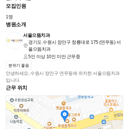
생각합니다.
모집인원
1
명
저희 진료스태프들은 서로를 소중히 여기는, 정말 착하고 좋은
병원소개
분들이에요.
서울으뜸치과
경기도 수원시 장안구 창룡대로 175 (연무동)
서
실제로 최근 입사하신 막내선생님도 가장 좋은 점은 "선생님들!"
울으뜸치과
이라고 자신있게 말씀하세요.
5인 이상 10인 미만
근무중
분위기 좋음
텃세와 따돌림 등은 상상할 수도 없는 곳입니다.
안녕하세요, 수원시 장안구 연무동에 위치한 서울으뜸치과
입니다.
거창하게 들릴 수 있지만,
근무 위치
어울리려는 마음만 있다면 어느 치과보다 마음 편히 근무하실
수 있다고 자신 있게 보증합니다.