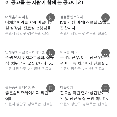
이 공고를 본 사람이 함께 본 공고에요!
복지
를 준비했습니다.
더채움치과의원
봄봄플란트치과
더채움치과를 함께 이끌어 가
[9월 개원 예정] 진료실 스텝 모
- 으뜸페이 (월 회식)
실 실장님, 진료실 선생님을 모
집합니다
십니다.
수원시 장안구
·
경력무관
·
실장, 총괄실장, 진료실, 데스크, 보험청구, 상담
수원시 장안구
·
경력무관
·
진료실, 상담, 수술실, 진료팀장, 보험청구
1인당 (최대)10만원 상당. 3명 이상만 모이면 어떤 회식이든 OK
연세수치과교정과치과의원
이다듬 치과
쪼개서 쓰는것도 얼마든지 가능
수원 연세수치과교정과/ 정규
주 4일 근무, 야간 진료 없는 수
직) 치위생사 모집합니다 (5년
원 이다듬 치과에서 진료실 선
(4명이서 간맥 ~ 스탭 전원 1박2일 여행 등등)
차 이상)
수원시 장안구
·
5 ~ 10년
·
진료실
생님 모집합니다.
수원시 장안구
·
5 ~ 7년
·
진료실
좋은솜씨오케이치과
다올치과
- 간식 & 커피
좋은솜씨오케이치과 직원모
진료실 직원 연차 상관없이 구
집!!
인 및 진료 팀장 구인 합니다.
직원실에 제빙기·커피머신 구비
수원시 장안구
·
경력무관
·
진료실
수원시 장안구
·
경력무관
·
진료실, 진료팀장
인당 월 3만원 상당 간식 구매 (간식을 너무 많이 사서 아침식사