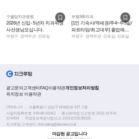
구올담치과병원
부평365치과
2026년 신입- 5년차 치과위생
[1인 기숙사/역세권/주4~주5일/
사선생님모십니다.
파트타임/최고대우] 졸업예정
부평구
·
경력무관
·
진료실
자,경력직 진료실 모십니다!
부평구
·
경력무관
·
진료실, 진료실
광고문의
고객센터
FAQ
이용약관
개인정보처리방침
위치정보 이용약관
(주)데니어
|
서울특별시 강남구 테헤란로 427, 2층
사업자등록번호:
349-86-02042
|
통신판매업 신고번호:
2022-전주덕
진-0434
|
직업정보제공사업신고:
J1611020230003
치크루팅 고객센터
chicruiting@deneer.co.kr
마감된 공고입니다
Copyright © DENEER Corp. all rights reserved.