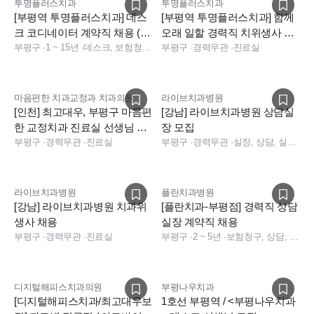
투명플러스치과
투명플러스치과
[부평역 투명플러스치과] 데스
[부평역 투명플러스치과] 함께
크 코디네이터 계약직 채용 (6
오래 일할 경력직 치위생사 구
개월·출산휴가 대체)
부평구
·
1 ~ 15년
·
데스크, 보험청구, 데스크, 상담, 전화응대(CS), 보험청구, 데스크, 보험청구
인합니다.
부평구
·
경력무관
·
진료실
마음편한 치과교정과 치과의원
라이브치과병원
[인천] 최고대우, 부평구 마음편
[강남] 라이브치과병원 상담실
한 교정치과 진료실 선생님 구
장 모집
합니다.
부평구
·
경력무관
·
진료실
부평구
·
경력무관
·
실장, 상담, 실장, 데스크, 상담
라이브치과병원
플란치과병원
[강남] 라이브치과병원 치과위
[플란치과-부평점] 경력직 상담
생사 채용
실장 계약직 채용
부평구
·
경력무관
·
진료실
부평구
·
2 ~ 5년
·
보험청구, 상담, 치과 상담
디지털해피스치과의원
부평나우치과
[디지털해피스치과/최고대우보
1호선 부평역 / <부평나우치과