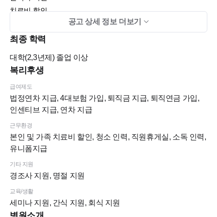
치료비 할인
공고 상세 정보 더보기
커피머신(일리캡슐) 구비 -매일 아침 아아! 가능해요
유니폼, 근무화 지급 - 유니폼 병원에서 세탁
최종 학력
직원 전용 온돌 휴게실 및 개별 사물함 사용
대학(2,3년제)
졸업 이상
멸균/소독 담당해주시는소독실 매니저님 상주
복리후생
연차, 월차 붙여서 사용 가능 (여행가기 좋아요)
급여제도
보조자 스툴
법정연차 지급, 4대보험 가입, 퇴직금 지급, 퇴직연금 가입,
테블릿 전자차트(아이프로) 사용
인센티브 지급, 연차 지급
스캐너 사용
근무환경
본인 및 가족 치료비 할인, 청소 인력, 직원휴게실, 소독 인력,
저년차 선생님 1:1 맨토,멘티로 체계적으로 배우실 수 있습니다
유니폼지급
기타 지원
선생님들 년차가 다양해서 배우기 좋아요
경조사 지원, 명절 지원
지금 근무중인 선생님 중 두 분은 저희 치과로 실습 나
왔었답니
교육/생활
다
세미나 지원, 간식 지원, 회식 지원
실습 후 입사할 만큼 편안한 분위기입니다😍
병원소개