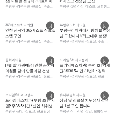
장] 파트별 정규직 / 아르바이트
> 데스크 선생님 모집
모집합니다.
부평구
·
경력무관
·
진료실, 수술실, 데스크, 수술실
부평구
·
1년 이상
·
데스크, 보험청구, 데스크, 보험청구, 데스크, 보험청구
365베스트치과의원
부평우리치과의원
인천 산곡역 365베스트 진료실
부평우리치과에서 함께할 선생
스텝 구인
님 구합니다!!(최고대우 보장!!
부평구
·
경력무관
·
진료실, 수술실, 상담, 진료실, 수술실, 소독실
아르바이트도 환영!!)
부평구
·
경력무관
·
진료실, 수술실, 진료실, 수술실
곰치과의원
프라임S치과교정과
[7월 말 개원예정] 인천 곰치과
프라임에스치과) 부평 초!!역세
의원를 같이 만들어갈 선생님
권/ 주36.5시간 / 1년차~경력 치
들을 기다립니다.
부평구
·
경력무관
·
진료실, 진료팀장, 데스크, 상담, 실장, 보험청구, 데스크, 전화응대(CS)
위생사 채용공고
부평구
·
경력무관
·
진료실, 진료팀장, 상담, 실장, 총괄실장, 보험청구
프라임S치과교정과
유디부평치과의원
프라임에스치과) 부평 초 [역세
상담 및 진료실 치위생사 선생
권]/ 주36.5시간 / 신입 치위생사
님 1분 구인 합니다.
채용공고
부평구
·
신입
·
진료실, 진료팀장
부평구
·
5 ~ 20년
·
상담, 보험청구, 진료팀장