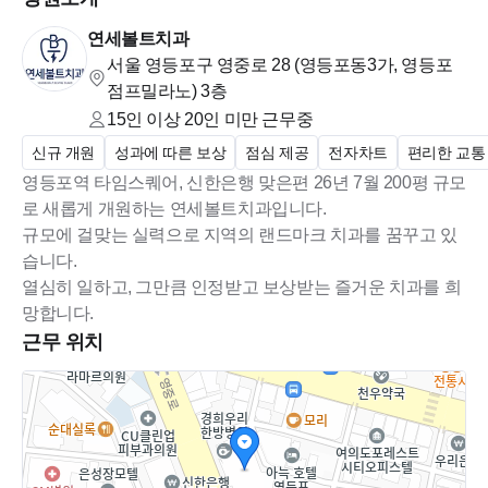
연세볼트치과
서울 영등포구 영중로 28 (영등포동3가, 영등포
점프밀라노)
3층
15인 이상 20인 미만
근무중
신규 개원
성과에 따른 보상
점심 제공
전자차트
편리한 교통
영등포역 타임스퀘어, 신한은행 맞은편 26년 7월 200평 규모
로 새롭게 개원하는 연세볼트치과입니다.
규모에 걸맞는 실력으로 지역의 랜드마크 치과를 꿈꾸고 있
습니다.
열심히 일하고, 그만큼 인정받고 보상받는 즐거운 치과를 희
망합니다.
근무 위치