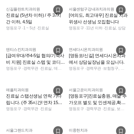
신길플란트치과의원
서울센텀구강내과치과의원
진료실 (5년차 이하) / 주 37시
[여의도, 최고대우] 진료실 치과
간 이하, 4.5일
위생사 선생님 모집합니다
영등포구
·
1 ~ 5년
·
진료실
영등포구
·
11년 이하
·
진료실, 상담
덴티스킨치과의원
연세다시온치과의원
[급여우대/주4-5일 협의/기숙사
[영등포/신길] 연세다시온치과
비 지원] 진료실 스텝 및 코디네
에서 상담실장님을 모십니다.
이터 충원합니다
영등포구
·
경력무관
·
진료실, 데스크
영등포구
·
경력무관
·
보험청구, 상담, 실장, 데스크
애플치과의원
서울고운이치과의원
진료실 스탭선생님 연락 기다
[영등포구]진료실충원, 매달 추
립니다. (주 35시간! 연차 15
가오프 별도 및 인센제공,확실
일!!)
영등포구
·
경력무관
·
진료실
한급여
영등포구
·
경력무관
·
진료실, 보험청구
서울그랜드치과
이중헌치과