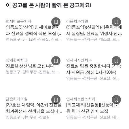
이 공고를 본 사람이 함께 본 공고에요!
연세이로운치과
라온치과의원
영등포(당산역) 연세이로운치
(영등포역)(신길역)라온치과에
과 진료실 경력직 직원 모집 (주
서 실장님, 진료실 위생사 선생
36시간,1인기숙사 원룸)
영등포구
·
3 ~ 12년
·
진료실, 진료팀장
님 구인합니다.
영등포구
·
경력무관
·
데스크, 보험청구, 상담, 실장, 진료실, 수술실, 소독실
상쾌한이치과
연세디자인치과
진료실 선생님을 모십니다.
진료실 팀원 충원합니다 (기숙
영등포구
·
경력무관
·
진료실, 보험청구
사 지원금 ,점심 1시간30분)
영등포구
·
경력무관
·
진료실, 진료팀장, 수술실, 진료실
금손치과의원
연세세브란스치과
[2,7호선 대림역, 야간x] 진료실
[최고대우][신길동][신풍역] 개
치과위생사 선생님을 모십니
원 치과 신규 멤버 모집
다.
영등포구
·
경력무관
·
진료실
영등포구
·
경력무관
·
진료실, 데스크, 수술실