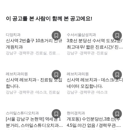
이 공고를 본 사람이 함께 본 공고에요!
디앙치과
수서서울삼성치과
신사역 2번출구 10초거리 신규
3호선 분당선 수서역 도보2분/
개원치과
최고대우/ 짧은 진료시간/ 진료
강남구
·
경력무관
·
진료실, 진료팀장
실 2명 충원합니다
강남구
·
경력무관
·
진료실
레브치과의원
레브치과의원
신사역 레브치과 - 진료팀 모집
신사역 레브치과 - 데스크/코디
합니다.
네이터 모집합니다.
강남구
·
경력무관
·
데스크, 진료실
강남구
·
경력무관
·
데스크
스마일스튜디오치과
현미경치과
[서울 강남구 논현역] 역세권 1
개포동) 수인분당선,3호선(주
분거리, 스마일스튜디오치과에
4.5일.야간 없음 / 경력무관.나