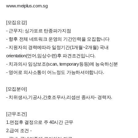
www.meiplus.com.sg
[모집요강]
- 근무지: 싱가포르 탄종파가지점
- 향후 전체 네트워크 운영의 기간인력을 모집합니다
- 지원자의 경력에따라 일정기간(1개월~2개월) 국내
orientation(언어,임상수련)후 파견조건입니다.
- 치과의사 임상보조(scan, temporary등등)에 능숙하신분
- 영어로 의사소통이 어느정도 가능하셔야합니다.
[모집분야]
- 치위생사,기공사,간호조무사,리셉션 종사자- 경력자.
[근무조건]
1.면접후 결정으로 주 40시간 근무
2.급여 조건 -