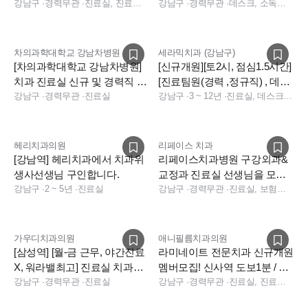
서 진료실선생님을 모십니다 :)
강남구
·
경력무관
·
진료실, 진료팀장, 실장
이무관) 정규직 구인합니다
강남구
·
경력무관
·
데스크, 소독실, 진료실
차의과학대학교 강남차병원
세라믹치과 (강남구)
[차의과학대학교 강남차병원]
[신규개원][토2시, 점심1.5시간]
치과 진료실 신규 및 경력직 채
[진료팀원(경력 ,정규직) , 데스
용 (종합병원)
강남구
·
경력무관
·
진료실
크 충원합니다]
강남구
·
3 ~ 12년
·
진료실, 데스크, 데스크, 전화응대(CS), 기타
헤리치과의원
리페이스 치과
[강남역] 헤리치과에서 치과위
리페이스치과병원 구강외과&
생사선생님 구인합니다.
교정과 진료실 선생님을 모십
강남구
·
2 ~ 5년
·
진료실
니다
강남구
·
경력무관
·
진료실, 보험청구, 상담
가우디치과의원
애니필름치과의원
[삼성역] [월-금 근무, 야간진료
라미네이트 전문치과 신규개원
X, 워라밸최고] 진료실 치과위
멤버모집! 신사역 도보1분 / 주
생사 선생님 구인합니다.
강남구
·
경력무관
·
진료실
32시간(주4.5일) 근무
강남구
·
경력무관
·
진료실, 진료팀장, 상담