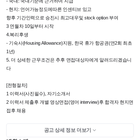
- 국내: 국내기준에 근거하여 지급
- 현지: 언어가능정도에따른 인센티브 있고
향후 기간인력으로 승진시 최고대우및 stock option 부여
3 연월차 10일부터 시작
4.복리후생
- 기숙사(Housing Allowance)지원, 한국 휴가 항공권(연2회 최초
1년)
5. 더 상세한 근무조건은 추후 면접대상자에게 알려드리겠습니
다
[전형절차]
1 이력서(사진필수), 자기소개서
2 이력서 제출후 개별 영상면접(영어 interview)후 합격자 현지면
접후 채용
문의사항 및 상담
공고 상세 정보 더보기
면접 및 입사문의: meiplus (카톡아이디)