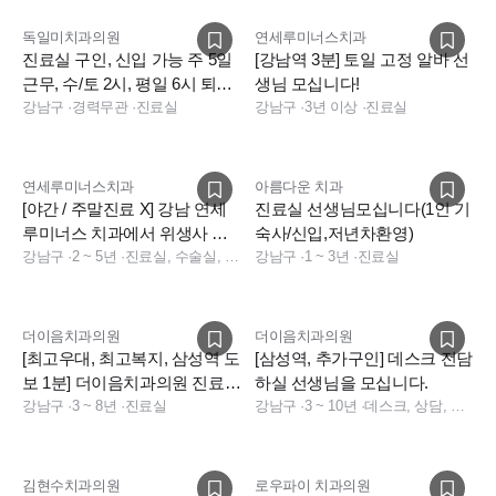
독일미치과의원
연세루미너스치과
진료실 구인, 신입 가능 주 5일
[강남역 3분] 토일 고정 알바 선
근무, 수/토 2시, 평일 6시 퇴근,
생님 모십니다!
첫해 연차13일
강남구
·
경력무관
·
진료실
강남구
·
3년 이상
·
진료실
연세루미너스치과
아름다운 치과
[야간 / 주말진료 X] 강남 연세
진료실 선생님모십니다(1인 기
루미너스 치과에서 위생사 선
숙사/신입,저년차환영)
생님을 구합니다.
강남구
·
2 ~ 5년
·
진료실, 수술실, 소독실
강남구
·
1 ~ 3년
·
진료실
더이음치과의원
더이음치과의원
[최고우대, 최고복지, 삼성역 도
[삼성역, 추가구인] 데스크 전담
보 1분] 더이음치과의원 진료실
하실 선생님을 모십니다.
선생님 구인
강남구
·
3 ~ 8년
·
진료실
강남구
·
3 ~ 10년
·
데스크, 상담, 전화응대(CS), 보험청구, 실장, 기타
김현수치과의원
로우파이 치과의원