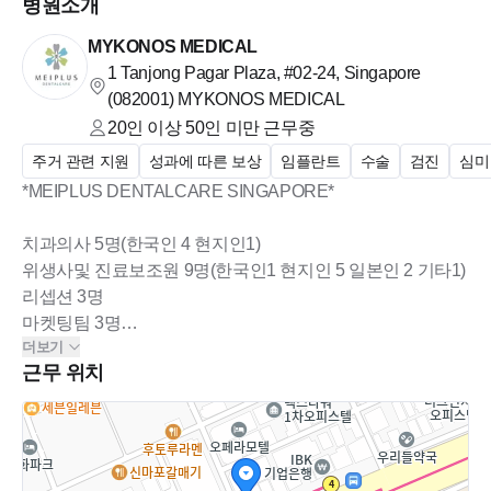
병원소개
MYKONOS MEDICAL
1 Tanjong Pagar Plaza, #02-24, Singapore
(082001)
MYKONOS MEDICAL
20인 이상 50인 미만
근무중
주거 관련 지원
성과에 따른 보상
임플란트
수술
검진
심미
*MEIPLUS DENTALCARE SINGAPORE*
치과의사 5명(한국인 4 현지인1)
위생사및 진료보조원 9명(한국인1 현지인 5 일본인 2 기타1)
리셉션 3명
마켓팅팀 3명
더보기
메니징팀 3명등
근무 위치
싱가포르 한국 의료 진출의 선두주자 MEIPLUS
DENTALCARE(Mykonos 의료 법인)에서
비젼을 함께하실 분들을 모십니다.
2017년 개원후 현재 두개의 클리닉운영중. 연매출 430만