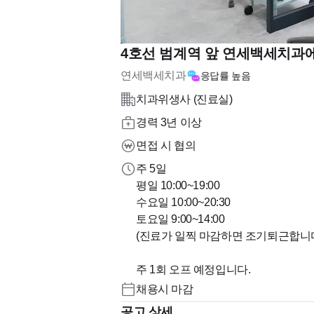
4호선 범계역 앞 연세백세치과
연세백세치과
응답률
높음
치과위생사 (진료실)
경력 3년 이상
면접 시 협의
주 5일
평일 10:00~19:00
수요일 10:00~20:30
토요일 9:00~14:00
(진료가 일찍 마감하면 조기퇴근합니다
주 1회 오프 예정입니다.
채용시 마감
공고 상세