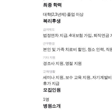
최종 학력
대학(2,3년제)
졸업 이상
복리후생
급여제도
법정연차 지급, 4대보험 가입, 퇴직연금 
근무환경
본인 및 가족 치료비 할인, 청소 인력, 
기타 지원
경조사 지원, 명절 지원
교육/생활
세미나 지원, 보수 교육 지원, 자기계발비 지
휴가 지급
모집인원
1
명
병원소개