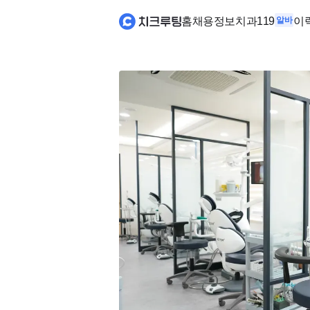
홈
채용정보
치과119
알바
이