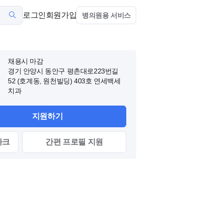
로그인
회원가입
병의원용 서비스
채용시 마감
경기 안양시 동안구 평촌대로223번길
52 (호계동, 원천빌딩)
403호 연세백세
치과
지원하기
마크
간편
프로필
지원