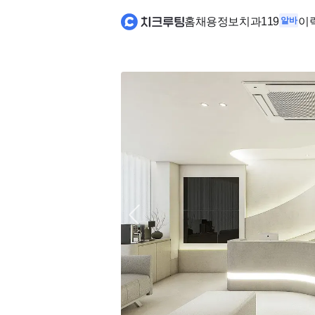
홈
채용정보
치과119
알바
이