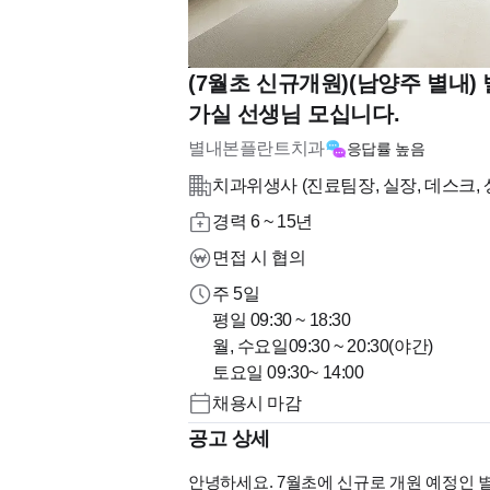
(7월초 신규개원)(남양주 별내
가실 선생님 모십니다.
별내본플란트치과
응답률
높음
치과위생사 (진료팀장, 실장, 데스크, 
경력 6 ~ 15년
면접 시 협의
주 5일
평일 09:30 ~ 18:30
월, 수요일09:30 ~ 20:30(야간)
토요일 09:30~ 14:00
채용시 마감
공고 상세
안녕하세요. 7월초에 신규로 개원 예정인 