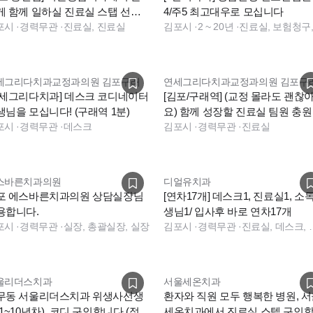
게 함께 일하실 진료실 스탭 선생
4/주5 최고대우로 모십니다
 추가모집합니다
포시
·
경력무관
·
진료실, 진료실
김포시
·
2 ~ 20년
·
세그리다치과교정과의원 김포구래
연세그리다치과교정과의원 김포구
연세그리다치과] 데스크 코디네이터
[김포/구래역] (교정 몰라도 괜찮
생님을 모십니다! (구래역 1분)
요) 함께 성장할 진료실 팀원 충
포시
·
경력무관
·
데스크
니다.
김포시
·
경력무관
·
진료실
스바른치과의원
디얼유치과
포 에스바른치과의원 상담실장님
[연차17개] 데스크1, 진료실1, 소
용합니다.
생님1/ 입사후 바로 연차17개
포시
·
경력무관
·
실장, 총괄실장, 실장
김포시
·
경력무관
·
진료실, 데스크, 상담, 보험청구, 경영
울리더스치과
서울세온치과
무동 서울리더스치과 위생사선생
환자와 직원 모두 행복한 병원, 
1~10년차), 코디 구인합니다.(정규
세온치과에서 진료실 스텝 구인