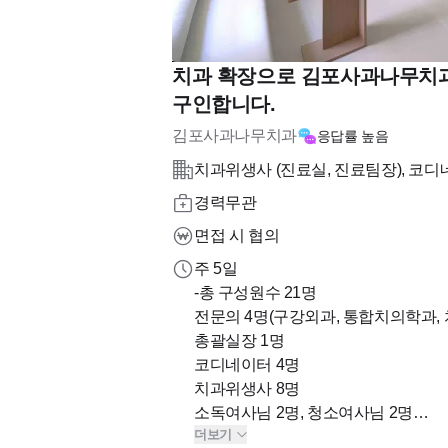
치과 확장으로 김포사과나무치과
구인합니다.
김포사과나무치과
응답률
높음
치과위생사 (진료실, 진료팀장), 코디네
경력무관
면접 시 협의
주 5일
-총 구성원수 21명
전문의 4명(구강외과, 통합치의학과, 
총괄실장 1명
코디네이터 4명
치과위생사 8명
소독여사님 2명, 청소여사님 2명
더보기