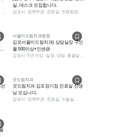
실, 데스크 모집합니다.
진료실, 보험청구, 데스크, 상담, 실장, 진료실, 수술실, 소독실
김포시
·
경력무관
·
진료실, 진료팀장, 데스크, 상담, 실장, 보험청구, 총괄실장
래
서울미드림치과병원
아
김포서울미드림치과) 상담실장 구인
원합
월 500이상+인센@
김포시
·
5년 이상
·
실장, 상담, 총괄실장, 실장, 상담, 치과 상담
굿드림치과
독선
굿드림치과 김포장기점 진료실 선생
님 모십니다.
지원, 소독실, 진료실, 데스크, 상담, 보험청구
김포시
·
경력무관
·
진료실, 수술실, 진료실, 수술실
서울
합니