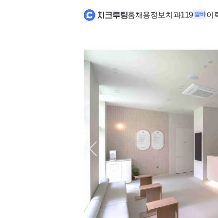
홈
채용정보
치과119
알바
이