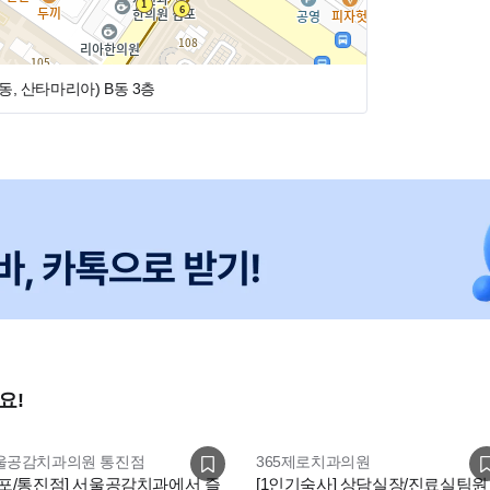
동, 산타마리아)
B동 3층
요!
울공감치과의원 통진점
365제로치과의원
김포/통진점] 서울공감치과에서 즐
[1인기숙사] 상담실장/진료실팀원