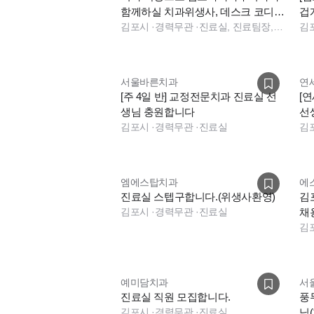
함께하실 치과위생사, 데스크 코디네
겁
이터 선생님 구인합니다.
김포시
·
경력무관
·
진료실, 진료팀장, 데스크, 보험청구, 전화응대(CS), 기타
님
김
서울바른치과
연
[주 4일 반] 교정전문치과 진료실 선
[
생님 충원합니다
선
김포시
·
경력무관
·
진료실
김
엠에스탑치과
에
진료실 스텝구합니다.(위생사환영)
김
김포시
·
경력무관
·
진료실
채
김
예미담치과
서
진료실 직원 모집합니다.
풍
김포시
·
경력무관
·
진료실
님(