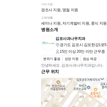
기타 지원
경조사 지원, 명절 지원
교육/생활
세미나 지원, 자기계발비 지원, 중식 지원,
병원소개
김포사과나무치과
경기도 김포시 김포한강1로51
15인 이상 20인 미만
근무중
분위기 좋음
성장 지원
점심 제공
안녕하세요. 김포사과나무치과입니다.
근무 위치