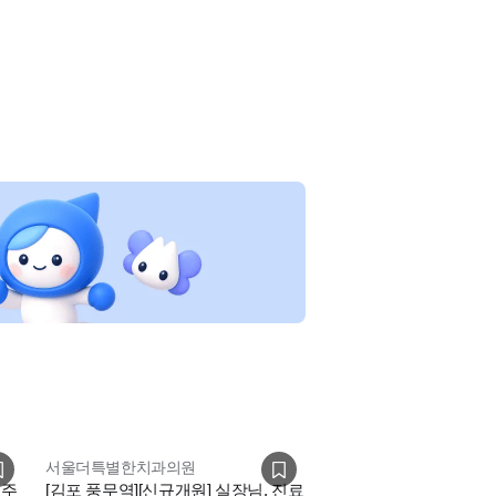
서울더특별한치과의원
 주
[김포 풍무역][신규개원] 실장님, 진료