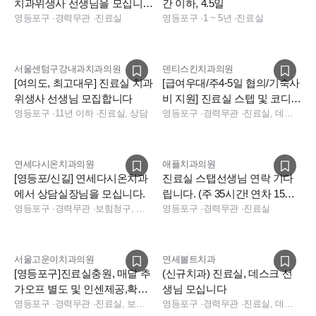
치과위생사 선생님을 모십니
간 이하, 4.5일
다.
영등포구
·
경력무관
·
진료실
영등포구
·
1 ~ 5년
·
진료실
서울센텀구강내과치과의원
덴티스킨치과의원
[여의도, 최고대우] 진료실 치과
[급여우대/주4-5일 협의/기숙사
위생사 선생님 모집합니다
비 지원] 진료실 스텝 및 코디네
영등포구
·
11년 이하
·
진료실, 상담
이터 충원합니다
영등포구
·
경력무관
·
진료실, 데스크
연세다시온치과의원
애플치과의원
[영등포/신길] 연세다시온치과
진료실 스탭선생님 연락 기다
에서 상담실장님을 모십니다.
립니다. (주 35시간! 연차 15
영등포구
·
경력무관
·
보험청구, 상담, 실장, 데스크
일!!)
영등포구
·
경력무관
·
진료실
서울고운이치과의원
연세볼트치과
[영등포구]진료실충원, 매달 추
(신규치과) 진료실, 데스크 선
가오프 별도 및 인센제공,확실
생님 모십니다
한급여
영등포구
·
경력무관
·
진료실, 보험청구
영등포구
·
경력무관
·
진료실, 데스크, 상담, 보험청구, 치과 소독인력