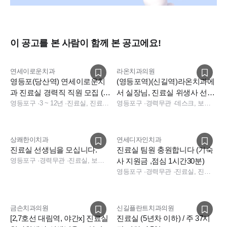
이 공고를 본 사람이 함께 본 공고에요!
연세이로운치과
라온치과의원
영등포(당산역) 연세이로운치
(영등포역)(신길역)라온치과에
과 진료실 경력직 직원 모집 (주
서 실장님, 진료실 위생사 선생
36시간,1인기숙사 원룸)
영등포구
·
3 ~ 12년
·
진료실, 진료팀장
님 구인합니다.
영등포구
·
경력무관
·
데스크, 보험청구, 상담, 실장, 진료실, 수술실, 소독실
상쾌한이치과
연세디자인치과
진료실 선생님을 모십니다.
진료실 팀원 충원합니다 (기숙
영등포구
·
경력무관
·
진료실, 보험청구
사 지원금 ,점심 1시간30분)
영등포구
·
경력무관
·
진료실, 진료팀장, 수술실, 진료실
금손치과의원
신길플란트치과의원
[2,7호선 대림역, 야간x] 진료실
진료실 (5년차 이하) / 주 37시