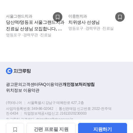
서울그랜드치과
이중헌치과
당산역/영등포 서울그랜드치과
치위생사 선생님
진료실 선생님 모집합니다, 기
영등포구
·
경력무관
·
진료실
숙사 지원(원룸제공)
영등포구
·
경력무관
·
진료실
광고문의
고객센터
FAQ
이용약관
개인정보처리방침
위치정보 이용약관
(주)데니어
|
서울특별시 강남구 테헤란로 427, 2층
사업자등록번호:
349-86-02042
|
통신판매업 신고번호:
2022-전주덕
진-0434
|
직업정보제공사업신고:
J1611020230003
치크루팅 고객센터
chicruiting@deneer.co.kr
간편
프로필
지원
지원하기
Copyright © DENEER Corp. all rights reserved.