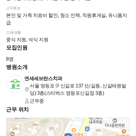
근무환경
본인 및 가족 치료비 할인, 청소 인력, 직원휴게실, 유니폼지
급
교육/생활
중식 지원, 석식 지원
모집인원
8
명
병원소개
연세세브란스치과
서울 영등포구 신길로 137 (신길동, 신길태원빌
딩)
3층(스타벅스 영등포신길점 3층)
근무중
근무 위치