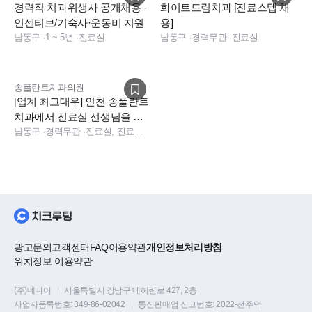
경력직 치과위생사 공개채용 -
화이트드림치과 [진료스텝 채
인센티브/기숙사·운동비 지원
용]
남동구
·
1 ~ 5년
·
진료실
남동구
·
경력무관
·
진료실
송플란트치과의원
[업계 최고대우] 인천 송플란트
치과에서 진료실 선생님을 모
집합니다!
남동구
·
경력무관
·
진료실, 진료팀장, 진료실
광고문의
고객센터
FAQ
이용약관
개인정보처리방침
위치정보 이용약관
(주)데니어
|
서울특별시 강남구 테헤란로 427, 2층
사업자등록번호:
349-86-02042
|
통신판매업 신고번호:
2022-전주덕