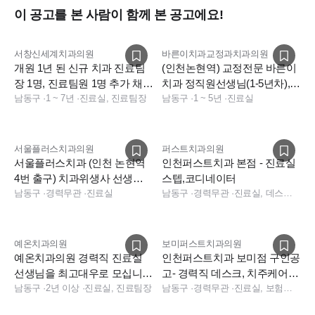
이 공고를 본 사람이 함께 본 공고에요!
서창신세계치과의원
바른이치과교정과치과의원
개원 1년 된 신규 치과 진료팀
(인천논현역) 교정전문 바른이
장 1명, 진료팀원 1명 추가 채용
치과 정직원선생님(1-5년차),파
합니다.
남동구
·
1 ~ 7년
·
진료실, 진료팀장
트타임(연차무관)구합니다.
남동구
·
1 ~ 5년
·
진료실
서울플러스치과의원
퍼스트치과의원
서울플러스치과 (인천 논현역
인천퍼스트치과 본점 - 진료실
4번 출구) 치과위생사 선생님
스텝,코디네이터
모십니다.
남동구
·
경력무관
·
진료실
남동구
·
경력무관
·
진료실, 데스크, 진료팀장, 경영지원, 보험청구, 상담, 수술실, 진료실, 데스크, 보험청구, 데스크, 상담, 전화응대(CS), 보험청구
예온치과의원
보미퍼스트치과의원
예온치과의원 경력직 진료실
인천퍼스트치과 보미점 구인공
선생님을 최고대우로 모십니
고- 경력직 데스크, 치주케어프
다!
남동구
·
2년 이상
·
진료실, 진료팀장
로그램에 관심있는 경력직치과
남동구
·
경력무관
·
진료실, 보험청구, 진료팀장, 데스크, 데스크, 보험청구, 데스크, 상담, 전화응대(CS), 보험청구
위생사