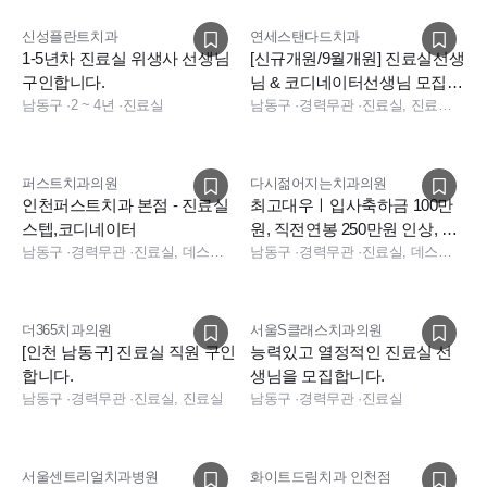
신성플란트치과
연세스탠다드치과
1-5년차 진료실 위생사 선생님
[신규개원/9월개원] 진료실선생
구인합니다.
님 & 코디네이터선생님 모집합
남동구
·
2 ~ 4년
·
진료실
니다.
남동구
·
경력무관
·
진료실, 진료팀장, 수술실, 데스크, 전화응대(CS)
퍼스트치과의원
다시젊어지는치과의원
인천퍼스트치과 본점 - 진료실
최고대우ㅣ입사축하금 100만
스텝,코디네이터
원, 직전연봉 250만원 인상, 야
남동구
·
경력무관
·
진료실, 데스크, 진료팀장, 경영지원, 보험청구, 상담, 수술실, 진료실, 데스크, 보험청구, 데스크, 상담, 전화응대(CS), 보험청구
진없음
남동구
·
경력무관
·
진료실, 데스크, 진료팀장, 수술실, 진료실, 데스크, 데스크, 전화응대(CS)
더365치과의원
서울S클래스치과의원
[인천 남동구] 진료실 직원 구인
능력있고 열정적인 진료실 선
합니다.
생님을 모집합니다.
남동구
·
경력무관
·
진료실, 진료실
남동구
·
경력무관
·
진료실
서울센트리얼치과병원
화이트드림치과 인천점