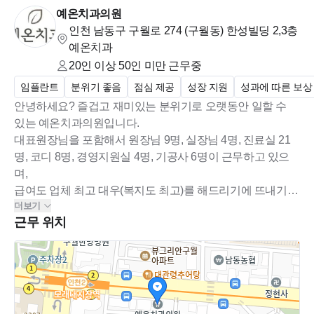
예온치과의원
인천 남동구 구월로 274 (구월동)
한성빌딩 2,3층
예온치과
20인 이상 50인 미만
근무중
임플란트
분위기 좋음
점심 제공
성장 지원
성과에 따른 보상
안녕하세요? 즐겁고 재미있는 분위기로 오랫동안 일할 수
있는 예온치과의원입니다.
대표원장님을 포함해서 원장님 9명, 실장님 4명, 진료실 21
명, 코디 8명, 경영지원실 4명, 기공사 6명이 근무하고 있으
며,
급여도 업체 최고 대우(복지도 최고)를 해드리기에 뜨내기
더보기
직원이 없이 오랫동안 함께 하는 직원들이 대부분입니다.
근무 위치
진료실에 지원하셔서 오랫동안 함께 했으면 좋겠습니다.