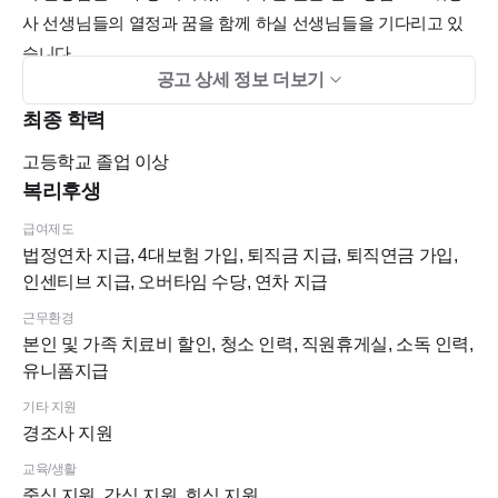
사 선생님들의 열정과 꿈을 함께 하실 선생님들을 기다리고 있
습니다.
공고 상세 정보 더보기
자신의 역량과 꿈도 키울수 있는 직장, 다함께 의지하고 즐거운
팀웍을 통해 업무 성취감을 가질 저희 치과와 함께 할 열정 가득
최종 학력
한 선생님들을 기다립니다.
고등학교
졸업 이상
복리후생
체계적인 운영시스템, 화합하는 조직문화, 직원이 재산인 병원!
급여제도
진료 경험과 개인의 능력을 높일수 있도록 다양한 교육을 통해
법정연차 지급, 4대보험 가입, 퇴직금 지급, 퇴직연금 가입,
발전하는 병원!
인센티브 지급, 오버타임 수당, 연차 지급
전체 임플란트, 임플란트 보철, 임플란트 틀니 ,심미보철 등등
근무환경
다양한 분야에서 배우고 발전할 수 있는 병원 입니다.
본인 및 가족 치료비 할인, 청소 인력, 직원휴게실, 소독 인력,
유니폼지급
본인의 직업에 대한 열정과 자부심이 있고, 자기 계발에 관심이
기타 지원
있으신 선생님,
경조사 지원
빠르게 변화하는 치과계에 발 맞추어 나갈수 있는 안목을 가지
신 선생님 환영합니다. ^^
교육/생활
중식 지원, 간식 지원, 회식 지원