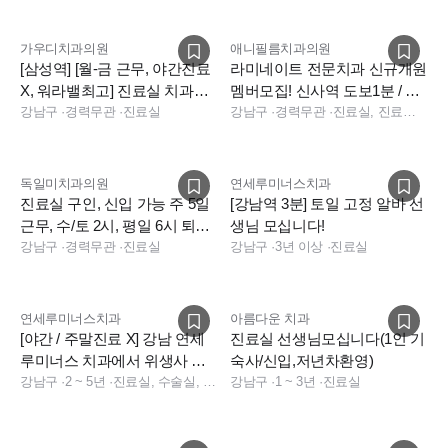
가우디치과의원
애니필름치과의원
[삼성역] [월-금 근무, 야간진료
라미네이트 전문치과 신규개원
X, 워라밸최고] 진료실 치과위
멤버모집! 신사역 도보1분 / 주
생사 선생님 구인합니다.
강남구
·
경력무관
·
진료실
32시간(주4.5일) 근무
강남구
·
경력무관
·
진료실, 진료팀장, 상담
독일미치과의원
연세루미너스치과
진료실 구인, 신입 가능 주 5일
[강남역 3분] 토일 고정 알바 선
근무, 수/토 2시, 평일 6시 퇴근,
생님 모십니다!
첫해 연차13일
강남구
·
경력무관
·
진료실
강남구
·
3년 이상
·
진료실
연세루미너스치과
아름다운 치과
[야간 / 주말진료 X] 강남 연세
진료실 선생님모십니다(1인 기
루미너스 치과에서 위생사 선
숙사/신입,저년차환영)
생님을 구합니다.
강남구
·
2 ~ 5년
·
진료실, 수술실, 소독실
강남구
·
1 ~ 3년
·
진료실