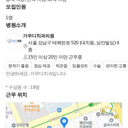
모집인원
이력서에 희망 연봉을 기재해 주시면 감사하겠습니다~
1
명
병원소개
가우디치과의원
서울 강남구 테헤란로 520 (대치동, 삼안빌딩)
4
층
15인 이상 20인 미만
근무중
분위기 좋음
점심 제공
턱관절
임플란트
수술
편리한 교통
안녕하세요. 가우디치과입니다.
* 구성원 수 : 19명
근무 위치