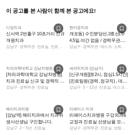
이 공고를 본 사람이 함께 본 공고에요!
디앙치과
현미경치과
신사역 2번출구 10초거리 신규
개포동) 수인분당선,3호선(주
개원치과
4.5일.야간 없음 / 경력무관.나
강남구
·
경력무관
·
진료실, 진료팀장
이무관) 정규직 구인합니다
강남구
·
경력무관
·
데스크, 소독실, 진료실
차의과학대학교 강남차병원
세라믹치과 (강남구)
[차의과학대학교 강남차병원]
[신규개원][토2시, 점심1.5시간]
치과 진료실 신규 및 경력직 채
[진료팀원(경력 ,정규직) , 데스
용 (종합병원)
강남구
·
경력무관
·
진료실
크 충원합니다]
강남구
·
3 ~ 12년
·
진료실, 데스크, 데스크, 전화응대(CS), 기타
헤리치과의원
리페이스 치과
[강남역] 헤리치과에서 치과위
리페이스치과병원 구강외과&
생사선생님 구인합니다.
교정과 진료실 선생님을 모십
강남구
·
2 ~ 5년
·
진료실
니다
강남구
·
경력무관
·
진료실, 보험청구, 상담