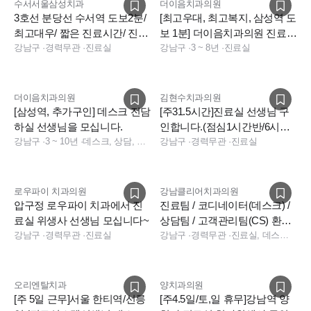
수서서울삼성치과
더이음치과의원
3호선 분당선 수서역 도보2분/
[최고우대, 최고복지, 삼성역 도
최고대우/ 짧은 진료시간/ 진료
보 1분] 더이음치과의원 진료실
실 2명 충원합니다
강남구
·
경력무관
·
진료실
선생님 구인
강남구
·
3 ~ 8년
·
진료실
더이음치과의원
김현수치과의원
[삼성역, 추가구인] 데스크 전담
[주31.5시간]진료실 선생님 구
하실 선생님을 모십니다.
인합니다.(점심1시간반/6시퇴
강남구
·
3 ~ 10년
·
데스크, 상담, 전화응대(CS), 보험청구, 실장, 기타
근/야간없음)
강남구
·
경력무관
·
진료실
로우파이 치과의원
강남클리어치과의원
압구정 로우파이 치과에서 진
진료팀 / 코디네이터(데스크) /
료실 위생사 선생님 모십니다~
상담팀 / 고객관리팀(CS) 환영
강남구
·
경력무관
·
진료실
합니다
강남구
·
경력무관
·
진료실, 데스크, 수술실, 수술실, 진료실, 전화응대(CS), 상담, 데스크
오리엔탈치과
양치과의원
[주 5일 근무]서울 한티역/선릉
[주4.5일/토,일 휴무]강남역 양