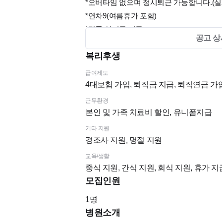
*오버타임 없으며 정시퇴근 가능합니다.(실
*
연차9(여름휴가 포함)
*각종 상여금 지급
공고 상
진료 환경을 고려할 때 만 45세 이상이신 
복리후생
급여제도
지원하고자 하시면 먼저 치크루팅으로 이력
4대보험 가입, 퇴직금 지급, 퇴직연금 가입
다.
근무환경
본인 및 가족 치료비 할인, 유니폼지급
가능한 업무 범위를 미리 알려주시고 그에
기타 지원
같습니다.
경조사 지원, 명절 지원
교육/생활
많은 선생님들의 관심과 지원 바랍니다.
중식 지원, 간식 지원, 회식 지원, 휴가 지
모집인원
1
명
병원소개