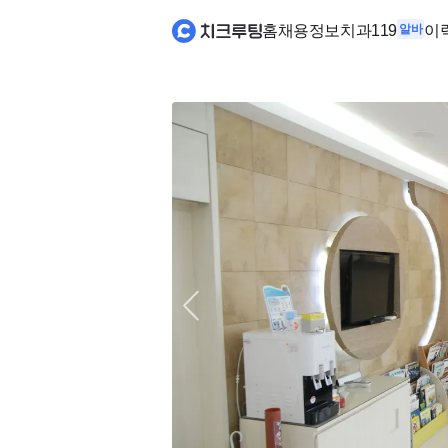
홈
채용정보
치과119
알바
이