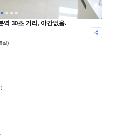
분역 30초 거리, 야간없음.
료실)
)
.