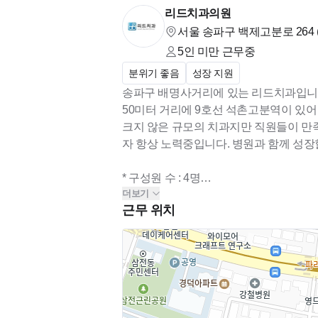
리드치과의원
서울 송파구 백제고분로 264 
5인 미만
근무중
분위기 좋음
성장 지원
송파구 배명사거리에 있는 리드치과입니
50미터 거리에 9호선 석촌고분역이 있
크지 않은 규모의 치과지만 직원들이 만
자 항상 노력중입니다. 병원과 함께 성장
* 구성원 수 : 4명
더보기
* 구성원 : 원장님 1명 / 실장님 1명 / 진료
근무 위치