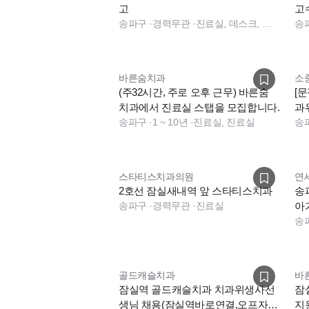
고
고
송파구
·
경력무관
·
진료실, 데스크, 보험청구, 수술실
모
송
바른숨치과
소
(주32시간, 주로 오후 근무) 바른숨
[
치과에서 진료실 스탭을 모집합니다.
과
송파구
·
1 ~ 10년
·
진료실, 진료실
차)
송
스타티스치과의원
연
2호선 잠실새내역 앞 스타티스치과
송
송파구
·
경력무관
·
진료실
아
이
송
골드캐슬치과
바
잠실역 골드캐슬치과 치과위생사선
잠
생님 채용(잠실역바로연결,오프자
지