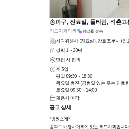
송파구, 진료실, 풀타임, 석촌고
리드치과의원
응답률
높음
치과위생사 (진료실), 간호조무사 (진
경력 1 ~ 20년
면접 시 협의
주 5일
평일 09:30 ~ 18:30
목요일 휴진 (공휴일 있는 주는 진료함
토요일 09:30 ~ 14:00
채용시 마감
공고 상세
*병원소개*
송파구 배명사거리에 있는 리드치과입니다