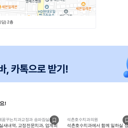
빌딩)
2층
요!
세꿈꾸는치과교정과 송파잠실점
석촌호수치과의원
잠실새내역, 교정전문치과, 업계최
석촌호수치과에서 함께 일하실 