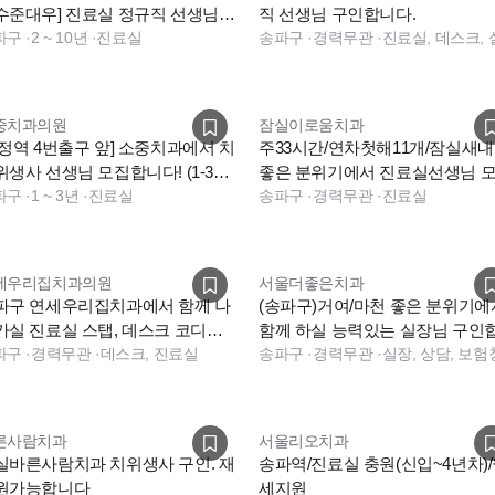
수준대우] 진료실 정규직 선생님
직 선생님 구인합니다.
십니다
파구
·
2 ~ 10년
·
진료실
송파구
·
경력무관
·
진료실, 데스크,
중치과의원
잠실이로움치과
문정역 4번출구 앞] 소중치과에서 치
주33시간/연차첫해11개/잠실새
위생사 선생님 모집합니다! (1-3년
좋은 분위기에서 진료실선생님 
파구
·
1 ~ 3년
·
진료실
니다
송파구
·
경력무관
·
진료실
세우리집치과의원
서울더좋은치과
파구 연세우리집치과에서 함께 나
(송파구)거여/마천 좋은 분위기에
가실 진료실 스탭, 데스크 코디네
함께 하실 능력있는 실장님 구인
터 구인 합니다.
파구
·
경력무관
·
데스크, 진료실
다
송파구
·
경력무관
·
실장, 상담, 보
른사람치과
서울리오치과
실바른사람치과 치위생사 구인. 재
송파역/진료실 충원(신입~4년차)
원가능합니다
세지원