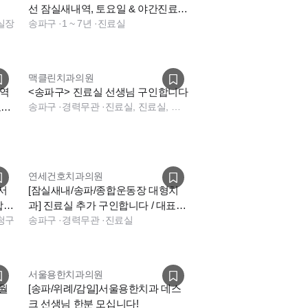
선 잠실새내역, 토요일 & 야간진료
 실장
없음)
송파구
·
1 ~ 7년
·
진료실
맥클린치과의원
내역
<송파구> 진료실 선생님 구인합니다
모십
송파구
·
경력무관
·
진료실, 진료실, 소독실, 데스크, 기타, 상담, 전화응대(CS)
연세건호치과의원
서
[잠실새내/송파/종합운동장 대형치
합니
과] 진료실 추가 구인합니다 / 대표원
험청구
장 2인 진료
송파구
·
경력무관
·
진료실
서울용한치과의원
/월
[송파/위례/감일]서울용한치과 데스
크 선생님 한분 모십니다!