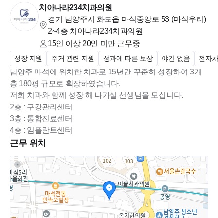
치아나라234치과의원
경기 남양주시 화도읍 마석중앙로 53 (마석우리)
2~4층 치아나라234치과의원
15인 이상 20인 미만
근무중
성장 지원
주거 관련 지원
성과에 따른 보상
야간 없음
전자
남양주 마석에 위치한 치과로 15년간 꾸준히 성장하여 3개
층 180평 규모로 확장하였습니다.
저희 치과와 함께 성장 해 나가실 선생님을 모십니다.
2층 : 구강관리센터
3층 : 통합진료센터
4층 : 임플란트센터
근무 위치