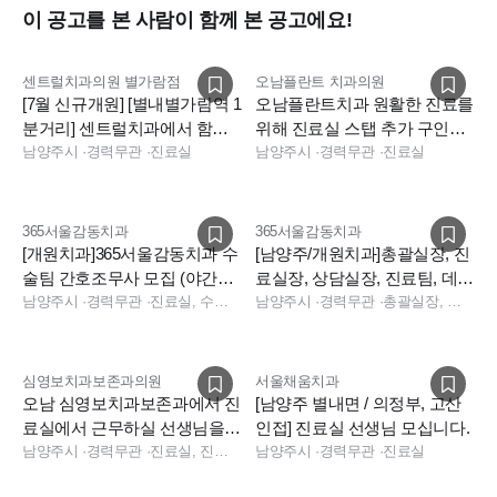
이 공고를 본 사람이 함께 본 공고에요!
센트럴치과의원 별가람점
오남플란트 치과의원
[7월 신규개원] [별내별가람역 1
오남플란트치과 원활한 진료를
분거리] 센트럴치과에서 함께
위해 진료실 스탭 추가 구인합
시작하실 선생님 모십니다.
남양주시
·
경력무관
·
진료실
니다.
남양주시
·
경력무관
·
진료실
365서울감동치과
365서울감동치과
[개원치과]365서울감동치과 수
[남양주/개원치과]총괄실장, 진
술팀 간호조무사 모집 (야간x/
료실장, 상담실장, 진료팀, 데스
월세지원)
남양주시
·
경력무관
·
진료실, 수술실
크 전파트 충원합니다.
남양주시
·
경력무관
·
총괄실장, 실장, 진료팀장, 상담, 데스크, 소독실, 수술실, 진료실
심영보치과보존과의원
서울채움치과
오남 심영보치과보존과에서 진
[남양주 별내면 / 의정부, 고산
료실에서 근무하실 선생님을
인접] 진료실 선생님 모십니다.
모십니다
남양주시
·
경력무관
·
진료실, 진료실
남양주시
·
경력무관
·
진료실