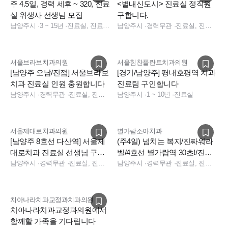
주 4.5일, 경력 세후 ~ 320, 진료
<별내신도시> 진료실 정직원
실 위생사 선생님 모집
구합니다.
남양주시
·
3 ~ 15년
·
진료실, 진료팀장
남양주시
·
경력무관
·
진료실, 진료실
서울브라보치과의원
서울힘찬플란트치과의원
[남양주 오남/진접] 서울브라보
[경기/남양주] 평내호평역 치과
치과 진료실 인원 충원합니다
진료팀 구인합니다
남양주시
·
경력무관
·
진료실, 진료팀장, 수술실
남양주시
·
1 ~ 10년
·
진료실
서울제대로치과의원
별가람소아치과
[남양주 8호선 다산역] 서울제
(주4일) 넘치는 복지/진짜워라
대로치과 진료실 선생님 구인
벨/4호선 별가람역 30초!/진료
합니다.
남양주시
·
경력무관
·
진료실, 진료실
실
남양주시
·
경력무관
·
진료실, 진료실
치아나라치과교정과치과의원
치아나라치과교정과의원에서
함께할 가족을 기다립니다