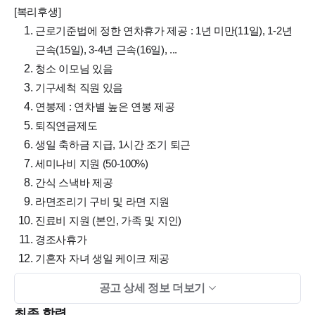
[복리후생]
근로기준법에 정한 연차휴가 제공 : 1년 미만(11일), 1-2년
근속(15일), 3-4년 근속(16일), ...
청소 이모님 있음
기구세척 직원 있음
연봉제 : 연차별 높은 연봉 제공
퇴직연금제도
생일 축하금 지급, 1시간 조기 퇴근
세미나비 지원 (50-100%)
간식 스낵바 제공
라면조리기 구비 및 라면 지원
진료비 지원 (본인, 가족 및 지인)
경조사휴가
기혼자 자녀 생일 케이크 제공
유니폼, 신발, 명찰 지급
공고 상세 정보 더보기
보조스툴 사용
최종 학력