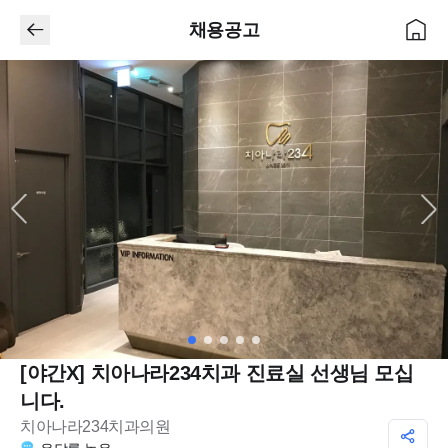
채용공고
[야간X] 치아나라234치과 진료실 선생님 모십
니다.
치아나라234치과의원