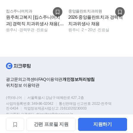
킴스주니어치과
중앙플란트치과의원
원주최고복지 [킴스주니어치
2026 중앙플란트치과 경력직
과] 경력직 치과위생사 채용(2
치과위생사 채용
년차~8년차)
원주시
·
경력무관
·
진료실
원주시
·
2 ~ 20년
·
진료실
광고문의
고객센터
FAQ
이용약관
개인정보처리방침
위치정보 이용약관
(주)데니어
|
서울특별시 강남구 테헤란로 427, 2층
사업자등록번호:
349-86-02042
|
통신판매업 신고번호:
2022-전주덕
진-0434
|
직업정보제공사업신고:
J1611020230003
치크루팅 고객센터
chicruiting@deneer.co.kr
간편
프로필
지원
지원하기
Copyright © DENEER Corp. all rights reserved.