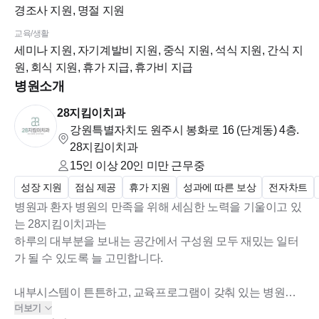
경조사 지원, 명절 지원
교육/생활
세미나 지원, 자기계발비 지원, 중식 지원, 석식 지원, 간식 지
원, 회식 지원, 휴가 지급, 휴가비 지급
병원소개
28지킴이치과
강원특별자치도 원주시 봉화로 16 (단계동)
4층.
28지킴이치과
15인 이상 20인 미만
근무중
성장 지원
점심 제공
휴가 지원
성과에 따른 보상
전자차트
병원과 환자 병원의 만족을 위해 세심한 노력을 기울이고 있
는 28지킴이치과는
하루의 대부분을 보내는 공간에서 구성원 모두 재밌는 일터
가 될 수 있도록 늘 고민합니다.
내부시스템이 튼튼하고, 교육프로그램이 갖춰 있는 병원
더보기
장기근속을 자랑하는 병원