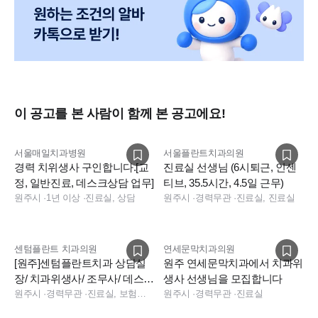
이 공고를 본 사람이 함께 본 공고에요!
서울매일치과병원
서울플란트치과의원
경력 치위생사 구인합니다.[교
진료실 선생님 (6시퇴근, 인센
정, 일반진료, 데스크상담 업무]
티브, 35.5시간, 4.5일 근무)
원주시
·
1년 이상
·
진료실, 상담
원주시
·
경력무관
·
진료실, 진료실
센텀플란트 치과의원
연세문막치과의원
[원주]센텀플란트치과 상담실
원주 연세문막치과에서 치과위
장/ 치과위생사/ 조무사/ 데스크
생사 선생님을 모집합니다
직원 모집합니다.
원주시
·
경력무관
·
진료실, 보험청구, 데스크, 상담, 데스크, 상담, 보험청구, 실장
원주시
·
경력무관
·
진료실