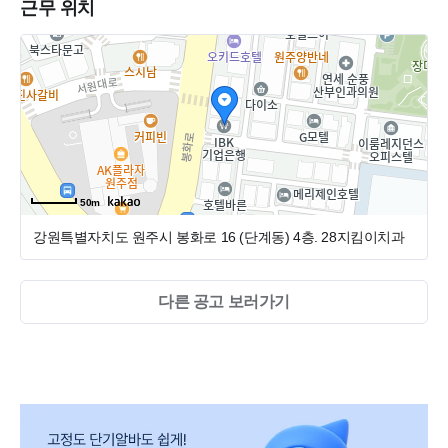
근무 위치
신뢰할 수 있는 선배가 있는 병원
최고의 근무환경과 복지가 갖춰져 있는 만큼 망설이지 마시
고 지원해 주시길 바랍니다.
50m
강원특별자치도 원주시 봉화로 16 (단계동)
4층. 28지킴이치과
다른 공고 보러가기