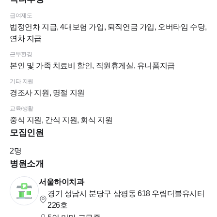
환자 증가로 인원 확충하고자 하오니 치위생사 선생님들의 많
급여제도
은 관심 부탁드립니다. ^^ ****
법정연차 지급, 4대보험 가입, 퇴직연금 가입, 오버타임 수당,
연차 지급
근무환경
본인 및 가족 치료비 할인, 직원휴게실, 유니폼지급
기타 지원
경조사 지원, 명절 지원
교육/생활
중식 지원, 간식 지원, 회식 지원
모집인원
2
명
병원소개
서울하이치과
경기 성남시 분당구 삼평동 618
우림더블유시티
226호