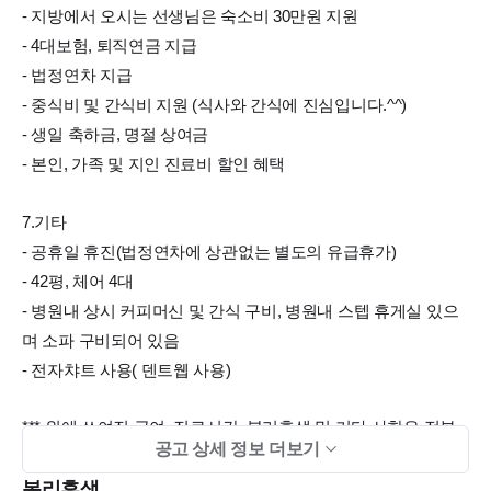
- 지방에서 오시는 선생님은 숙소비 30만원 지원
- 4대보험, 퇴직연금 지급
- 법정연차 지급
- 중식비 및 간식비 지원 (식사와 간식에 진심입니다.^^)
- 생일 축하금, 명절 상여금
- 본인, 가족 및 지인 진료비 할인 혜택
7.기타
- 공휴일 휴진(법정연차에 상관없는 별도의 유급휴가)
- 42평, 체어 4대
- 병원내 상시 커피머신 및 간식 구비, 병원내 스텝 휴게실 있으
며 소파 구비되어 있음
- 전자챠트 사용( 덴트웹 사용)
*** 위에 쓰여진 급여, 진료시간, 복리후생 및 기타 사항은 전부
공고 상세 정보 더보기
사실이며 현재 근무인원 모두 이 조건으로 100% 맞추어서 일하
고 있습니다. 여유롭게 일하는 분위기입니다.
복리후생