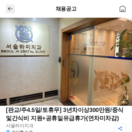
채용공고
[판교/주4.5일/토휴무] 3년차이상300만원/중식
및간식비 지원+공휴일유급휴가(연차미차감)
서울하이치과