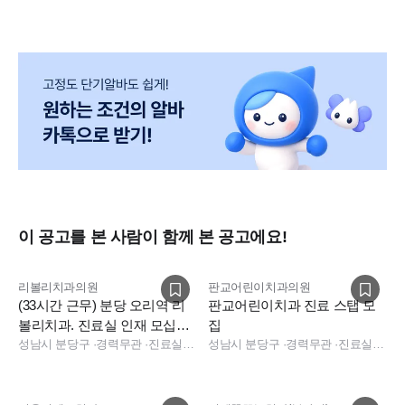
이 공고를 본 사람이 함께 본 공고에요!
리볼리치과의원
판교어린이치과의원
(33시간 근무) 분당 오리역 리
판교어린이치과 진료 스탭 모
볼리치과. 진료실 인재 모십니
집
다.
성남시 분당구
·
경력무관
·
진료실, 진료실
성남시 분당구
·
경력무관
·
진료실, 진료실