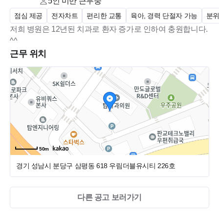
5인 미만
근무중
점심 제공
전자차트
편리한 교통
육아, 경력 단절자 가능
분위
저희 병원은 12년된 치과로 환자 증가로 인하여 충원합니다.
^^
근무 위치
50m
경기 성남시 분당구 삼평동 618
우림더블유시티 226호
다른 공고 보러가기