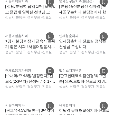
서울퍼펙트치과
연세꿈꾸는치과(분당점)
[ 성남/분당/야탑역 1분 ] 보람있
[ 분당선/신분당선 정자역 ] 연
고 즐겁게 일하실 선생님 모십
세꿈꾸는치과 분당점에서 함께
니다
성남시 분당구
·
경력무관
·
진료실
할 소중한 분들을 모십니다!
성남시 분당구
·
경력무관
·
진료실
서울더믿음치과
연세청춘치과
<경기 분당 > 장기 근속자 분위
연세청춘치과 진료실 정직원
기 좋은 치과 ! 서울더믿음치과
선생님 모십니다
진료실 선생님 모십니다.
성남시 분당구
·
경력무관
·
진료실
성남시 분당구
·
경력무관
·
진료실
연세으뜸치과의원
밸런스치과병원
[수내역/주 4.5일/법정연차] 진
[판교현대백화점연결/최고연
료실(2-3년차) 선생님 / 주 1~3
봉] 외과,보철과 진료실 치위생
일 아르바이트 충원
성남시 분당구
·
경력무관
·
진료실
사 모십니다
성남시 분당구
·
경력무관
·
진료실
서울하이치과
유재형치과
[판교/주4.5일/토휴무] 3년차이
야탑역 유재형교정치과 진료실