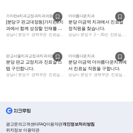
가지런e치과교정과치과의원
더아름다운치과
[분당구 판교대장동]가지런e치
분당 미금역 치과에서 진료실
과에서 함께 성장할 인재를 찾
정직원을 찾습니다.
습니다!
성남시 분당구
·
경력무관
·
진료실, 데스크
성남시 분당구
·
2 ~ 20년
·
진료실, 진료팀장
판교서울치과교정과치과의원
더아름다운치과
분당 판교 교정치과 진료실 스
분당 미금역 더아름다운치과에
텝 구인합니다.
서 진료실 직원을 구합니다.
성남시 분당구
·
경력무관
·
진료실, 진료팀장, 보험청구, 상담
성남시 분당구
·
경력무관
·
진료실, 진료팀장
광고문의
고객센터
FAQ
이용약관
개인정보처리방침
위치정보 이용약관