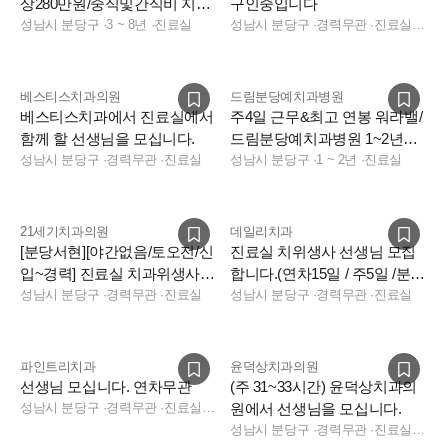
상280만원/중식및간식비 지원
구인중입니다
+공휴일유급휴가(연차미차감)
성남시 분당구
·
3 ~ 8년
·
진료실
성남시 분당구
·
경력무관
·
진료실, 진료실
베스티스치과의원
드림분당예치과병원
베스티스치과에서 진료실에서
주4일 근무&최고 연봉 워라밸/
함께 할 선생님을 모십니다.
드림분당예치과병원 1~2년차
성남시 분당구
·
경력무관
·
진료실
치과위생사 모집
성남시 분당구
·
1 ~ 2년
·
진료실
21세기치과의원
데일리치과
[분당서현][야간없음/토오전/신
진료실 치위생사 선생님 모집
입~경력] 진료실 치과위생사
합니다.(연차15일 / 주5일 /분당
모십니다
성남시 분당구
·
경력무관
·
진료실
선.신분당선/정자역)
성남시 분당구
·
경력무관
·
진료실
파인트리치과
윤덕상치과의원
선생님 모십니다. 연차무관
(주 31~33시간) 윤덕상치과의
성남시 분당구
·
경력무관
·
진료실, 데스크, 진료팀장, 상담, 실장
원에서 선생님을 모십니다.
성남시 분당구
·
경력무관
·
진료실, 데스크