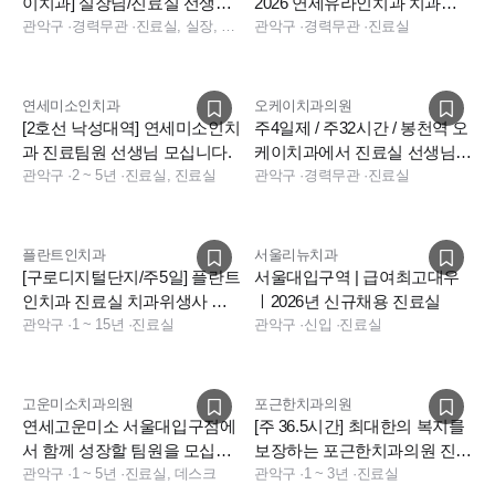
이치과] 실장님/진료실 선생님
2026 연세유라인치과 치과위
모십니다.
관악구
·
경력무관
·
진료실, 실장, 데스크, 상담, 총괄실장
생사 채용공고
관악구
·
경력무관
·
진료실
연세미소인치과
오케이치과의원
[2호선 낙성대역] 연세미소인치
주4일제 / 주32시간 / 봉천역 오
과 진료팀원 선생님 모십니다.
케이치과에서 진료실 선생님
관악구
·
2 ~ 5년
·
진료실, 진료실
모십니다.
관악구
·
경력무관
·
진료실
플란트인치과
서울리뉴치과
[구로디지털단지/주5일] 플란트
서울대입구역 | 급여최고대우
인치과 진료실 치과위생사 선
ㅣ2026년 신규채용 진료실
생님 구인합니다.
관악구
·
1 ~ 15년
·
진료실
관악구
·
신입
·
진료실
고운미소치과의원
포근한치과의원
연세고운미소 서울대입구점에
[주 36.5시간] 최대한의 복지를
서 함께 성장할 팀원을 모십니
보장하는 포근한치과의원 진료
다 (신입, 경력직)
관악구
·
1 ~ 5년
·
진료실, 데스크
실 선생님 모집
관악구
·
1 ~ 3년
·
진료실