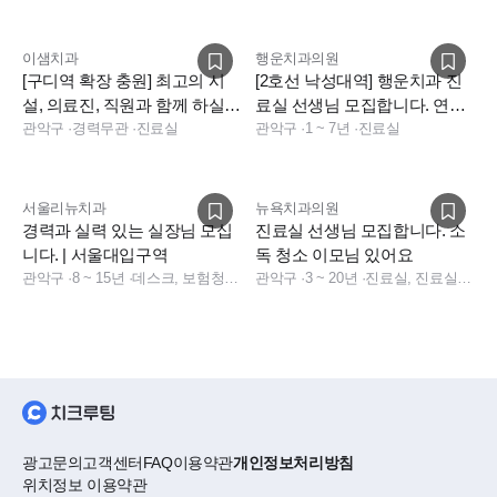
이샘치과
행운치과의원
[구디역 확장 충원] 최고의 시
[2호선 낙성대역] 행운치과 진
설, 의료진, 직원과 함께 하실
료실 선생님 모집합니다. 연차
진료실 스텝
관악구
·
경력무관
·
진료실
21일 지급
관악구
·
1 ~ 7년
·
진료실
서울리뉴치과
뉴욕치과의원
경력과 실력 있는 실장님 모십
진료실 선생님 모집합니다. 소
니다. | 서울대입구역
독 청소 이모님 있어요
관악구
·
8 ~ 15년
·
데스크, 보험청구, 상담, 실장, 총괄실장
관악구
·
3 ~ 20년
·
진료실, 진료실, 치과 상담
광고문의
고객센터
FAQ
이용약관
개인정보처리방침
위치정보 이용약관