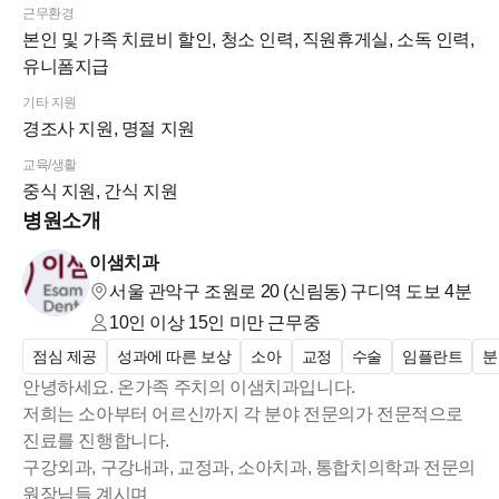
근무환경
본인 및 가족 치료비 할인, 청소 인력, 직원휴게실, 소독 인력,
유니폼지급
기타 지원
경조사 지원, 명절 지원
교육/생활
중식 지원, 간식 지원
병원소개
이샘치과
서울 관악구 조원로 20 (신림동)
구디역 도보 4분
10인 이상 15인 미만
근무중
점심 제공
성과에 따른 보상
소아
교정
수술
임플란트
분
안녕하세요. 온가족 주치의 이샘치과입니다.
저희는 소아부터 어르신까지 각 분야 전문의가 전문적으로
진료를 진행합니다.
구강외과, 구강내과, 교정과, 소아치과, 통합치의학과 전문의
원장님들 계시며