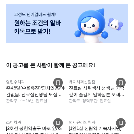
이 공고를 본 사람이 함께 본 공고에요!
열린수치과
유디치과신림점
주4.5일(수욜휴진)/연차있음/야
진료실 치위생사 선생님 가족
간없음. 진료실선생님 모십니
같이 즐겁게 일하실분 보세요
다.
관악구
·
2 ~ 15년
·
진료실
~~
관악구
·
경력무관
·
진료실
조이치과
연세유라인치과
[2호선 봉천역출구 바로 앞/조
[1인1실 신림역 기숙사지원]