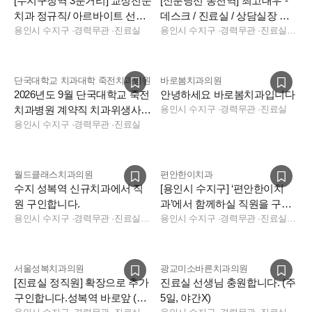
[수지구청역 3분거리] 교정전문
[신분당선 동천역] 최고대우 -
치과 정규직/ 아르바이트 선생
데스크 / 진료실 / 상담실장 모
님 모십니다
용인시 수지구
·
경력무관
·
진료실
용인시 수지구
집 (신입/경력)
·
경력무관
·
진료실, 실장, 상담, 수술실, 데스크, 보험청구, 데스크, 보험청구
단국대학교 치과대학 죽전치과병원
바로봄치과의원
2026년도 9월 단국대학교 죽전
안녕하세요 바로봄치과입니다
치과병원 계약직 치과위생사
용인시 수지구
·
경력무관
·
진료실
모집
용인시 수지구
·
경력무관
·
진료실
월드클래스치과의원
편안한이치과
수지 성복역 신규치과에서 직
[용인시 수지구] ‘편안한이치
원 구인합니다.
과’에서 함께하실 직원을 구인
용인시 수지구
·
경력무관
·
진료실, 진료팀장, 데스크
합니다. 신입환영
용인시 수지구
·
경력무관
·
진료실, 데스크, 상담, 보험청구
서울성복치과의원
광교미소바른치과의원
[진료실 정직원] 확장으로 추가
진료실 선생님 충원합니다. (주
구인합니다.성복역 바로앞 (용
5일, 야간X)