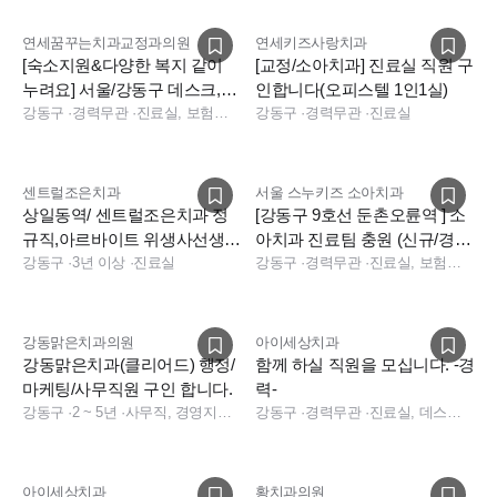
연세꿈꾸는치과교정과의원
연세키즈사랑치과
[숙소지원&다양한 복지 같이
[교정/소아치과] 진료실 직원 구
누려요] 서울/강동구 데스크,교
인합니다(오피스텔 1인1실)
정과 진료팀원 환영합니다.
강동구
·
경력무관
·
진료실, 보험청구, 데스크, 실장, 상담
강동구
·
경력무관
·
진료실
센트럴조은치과
서울 스누키즈 소아치과
상일동역/ 센트럴조은치과 정
[강동구 9호선 둔촌오륜역 ] 소
규직,아르바이트 위생사선생님
아치과 진료팀 충원 (신규/경
모집합니다. (시급 24,000원)
강동구
·
3년 이상
·
진료실
력)
강동구
·
경력무관
·
진료실, 보험청구, 진료실, 보험청구
강동맑은치과의원
아이세상치과
강동맑은치과(클리어드) 행정/
함께 하실 직원을 모십니다. -경
마케팅/사무직원 구인 합니다.
력-
강동구
·
2 ~ 5년
·
사무직, 경영지원, 치과 사무직, 치과 경영지원, 기타 직무
강동구
·
경력무관
·
진료실, 데스크, 상담, 진료실, 데스크, 상담, 데스크, 상담, 기타
아이세상치과
황치과의원