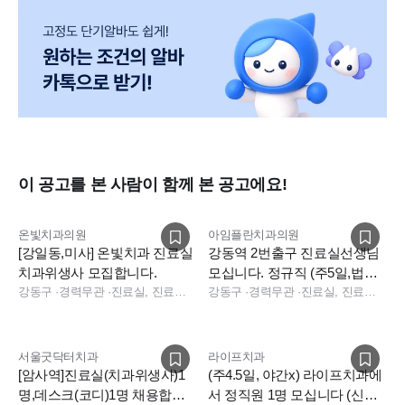
이 공고를 본 사람이 함께 본 공고에요!
온빛치과의원
아임플란치과의원
[강일동,미사] 온빛치과 진료실
강동역 2번출구 진료실선생님
치과위생사 모집합니다.
모십니다. 정규직 (주5일,법정
강동구
·
경력무관
·
진료실, 진료팀장
연차)
강동구
·
경력무관
·
진료실, 진료실, 기타
서울굿닥터치과
라이프치과
[암사역]진료실(치과위생사)1
(주4.5일, 야간x) 라이프치과에
명,데스크(코디)1명 채용합니
서 정직원 1명 모십니다 (신입