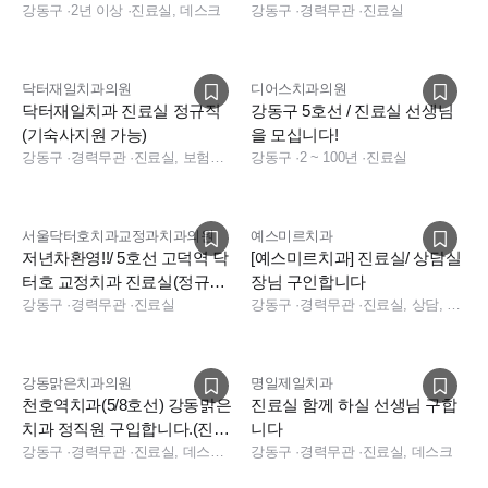
다
강동구
·
2년 이상
·
진료실, 데스크
환영, 교정어시경력우대)
강동구
·
경력무관
·
진료실
닥터재일치과의원
디어스치과의원
닥터재일치과 진료실 정규직
강동구 5호선 / 진료실 선생님
(기숙사지원 가능)
을 모십니다!
강동구
·
경력무관
·
진료실, 보험청구
강동구
·
2 ~ 100년
·
진료실
서울닥터호치과교정과치과의원
예스미르치과
저년차환영!!/ 5호선 고덕역 닥
[예스미르치과] 진료실/ 상담실
터호 교정치과 진료실(정규직/
장님 구인합니다
파트타임) 모십니다
강동구
·
경력무관
·
진료실
강동구
·
경력무관
·
진료실, 상담, 진료실
강동맑은치과의원
명일제일치과
천호역치과(5/8호선) 강동맑은
진료실 함께 하실 선생님 구합
치과 정직원 구입합니다.(진료
니다
실/상담)
강동구
·
경력무관
·
진료실, 데스크, 보험청구, 상담
강동구
·
경력무관
·
진료실, 데스크