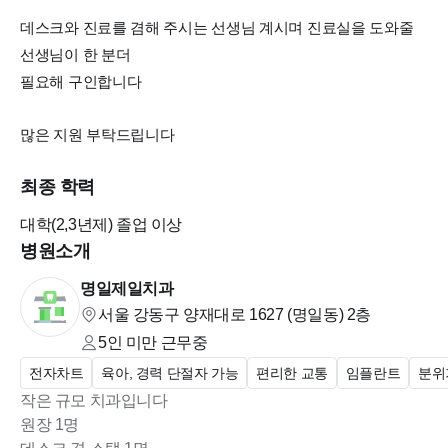
데스크와 진료를 겸해 주시는 선생님 계시며 진료실을 도와줄
선생님이 한 분더
필요해 구인합니다
많은 지원 부탁드립니다
최종 학력
대학(2,3년제)
졸업 이상
병원소개
명일제일치과
서울 강동구 양재대로 1627 (명일동)
2층
5인 미만
근무중
전자차트
육아, 경력 단절자 가능
편리한 교통
임플란트
분위
작은 규모 치과입니다
원장 1명