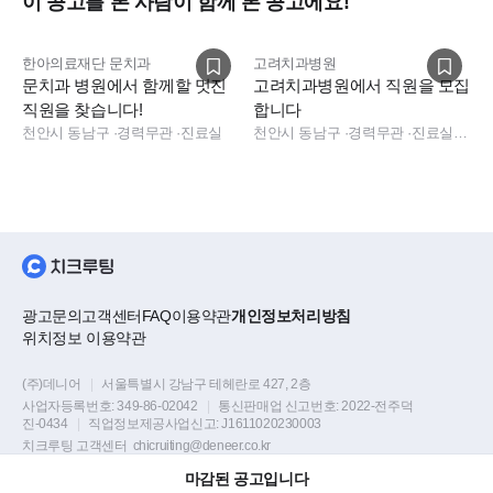
이 공고를 본 사람이 함께 본 공고에요!
한아의료재단 문치과
고려치과병원
문치과 병원에서 함께할 멋진
고려치과병원에서 직원을 모집
직원을 찾습니다!
합니다
천안시 동남구
·
경력무관
·
진료실
천안시 동남구
·
경력무관
·
진료실, 진료팀장, 데스크
광고문의
고객센터
FAQ
이용약관
개인정보처리방침
위치정보 이용약관
(주)데니어
|
서울특별시 강남구 테헤란로 427, 2층
사업자등록번호:
349-86-02042
|
통신판매업 신고번호:
2022-전주덕
진-0434
|
직업정보제공사업신고:
J1611020230003
치크루팅 고객센터
chicruiting@deneer.co.kr
마감된 공고입니다
Copyright © DENEER Corp. all rights reserved.