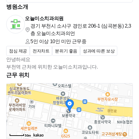
▣ 진료시간
병원소개
- 평일(화,수,금) 09:30 ~ 18:30
오늘미소치과의원
- 평일야간 (월,목) 09:30 ~ 20:30
경기 부천시 소사구 경인로 206-1 (심곡본동)
2,3
- 점심시간 13:00 ~ 14:00
층 오늘미소치과의언
- 토요일 09:30 ~ 14:00 (점심시간 없음)
5인 이상 10인 미만
근무중
- 주 5일 근무
점심 제공
전자차트
분위기 좋음
성과에 따른 보상
- 주 38.5 시간 (야간 1회, 평일1일 off)
안녕하세요
부천역 근처에 위치한 오늘미소치과입니다.
▣ 복리후생
근무 위치
★★장기 근속 혜택★★
- 1년 근속시마다 100만원 인센티브
- 3년 근속시 한달 유급휴가 (연차별도!!!!!!!!)
- 식대 지원 (점심식사 1만원)
- 1년차부터 법정 연차 제공
(1년차 11일, 2년차 15일, 이후 2년마다 1일 추가)
- 수습기간 100% 급여 지급
- 4대보험 100% 지원
50m