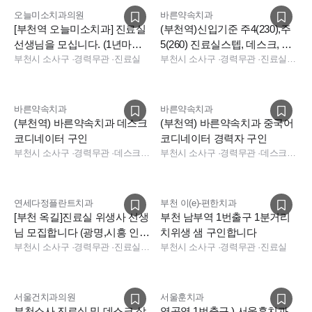
오늘미소치과의원
바른약속치과
자기소개서
[부천역 오늘미소치과] 진료실
(부천역)신입기준 주4(230),주
3. 전형방법 : 1차 서류심사
선생님을 모십니다. (1년마다
5(260) 진료실스텝, 데스크, 상
2차 개별면접
인센티브 100만원)
부천시 소사구
·
경력무관
·
진료실
담실장 구인중
부천시 소사구
·
경력무관
·
진료실, 상담, 보험청구, 진료실, 상담, 보험청구, 상담, 보험청구
4. 채용마감 : 채용 완료 시 마감
바른약속치과
바른약속치과
▣ 연락처
(부천역) 바른약속치과 데스크
(부천역) 바른약속치과 중국어
1. 이력서 및 자기소개서 부탁드립니다.
코디네이터 구인
코디네이터 경력자 구인
2. 연락처 : 010-9343-1664 로 문자 부탁드립니다.
부천시 소사구
·
경력무관
·
데스크, 상담, 전화응대(CS), 보험청구, 데스크, 보험청구, 상담, 데스크, 보험청구, 상담
부천시 소사구
·
경력무관
·
데스크, 상담, 전화응대(CS), 보험청구, 데스크, 보험청구, 상담, 데스크, 보험청구, 상담
연세다정플란트치과
부천 이(e)-편한치과
[부천 옥길]진료실 위생사 선생
부천 남부역 1번출구 1분거리
님 모집합니다 (광명,시흥 인
치위생 샘 구인합니다
접)
부천시 소사구
·
경력무관
·
진료실, 진료팀장
부천시 소사구
·
경력무관
·
진료실
서울건치과의원
서울훈치과
부천소사 진료실 및 데스크,상
역곡역 1번출구 ) 서울훈치과