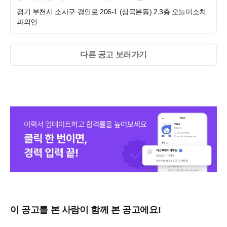
- 듣고 싶은 세미나 비용 50% 지원
경기 부천시 소사구 경인로 206-1 (심곡본동)
2,3층 오늘미소치
- 생일, 명절 상여금
과의언
- 유니폼 및 근무화 지원
- 퇴직연금 가입
다른 공고 보러가기
- 본인 및 직계가족, 지인 치료비 할인
(치과일하시면서 치과 진료비 걱정하지 말아요)
- 경조사비 및 경조사 유급 휴가 지원
- 간식비 지원
- 청소 이모님 계심
- 진료실 보조스툴
- 직원 휴게실, 개인 사물함
- 오버타임 수당 챙겨 드립니다
(오버타임 거의 없어요!!)
▣ 접수방법
이 공고를 본 사람이 함께 본 공고에요!
1. 접수방법 : 치크루팅 온라인 지원
2. 제출서류 : 이력서(사진첨부, 지원 직급, 희망 연봉 기재)