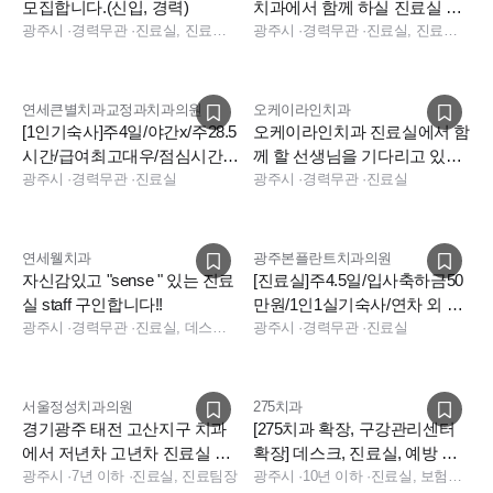
모집합니다.(신입, 경력)
치과에서 함께 하실 진료실 선
광주시
·
경력무관
·
진료실, 진료실, 수술실
생님들을 모십니다
광주시
·
경력무관
·
진료실, 진료팀장, 데스크, 보험청구, 상담
연세큰별치과교정과치과의원
오케이라인치과
[1인기숙사]주4일/야간x/주28.5
오케이라인치과 진료실에서 함
시간/급여최고대우/점심시간1
께 할 선생님을 기다리고 있습
시간30분
광주시
·
경력무관
·
진료실
니다!
광주시
·
경력무관
·
진료실
연세웰치과
광주본플란트치과의원
자신감있고 "sense " 있는 진료
[진료실]주4.5일/입사축하금50
실 staff 구인합니다!!
만원/1인1실기숙사/연차 외 여
광주시
·
경력무관
·
진료실, 데스크, 상담, 보험청구, 진료실, 데스크, 보험청구, 상담
름휴가7일/최고복지환경
광주시
·
경력무관
·
진료실
서울정성치과의원
275치과
경기광주 태전 고산지구 치과
[275치과 확장, 구강관리센터
에서 저년차 고년차 진료실 선
확장] 데스크, 진료실, 예방 치
생님 모십니다!
광주시
·
7년 이하
·
진료실, 진료팀장
과위생사 채용
광주시
·
10년 이하
·
진료실, 보험청구, 진료실, 수술실