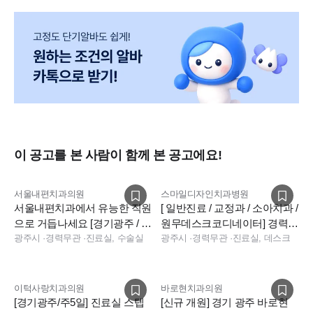
이 공고를 본 사람이 함께 본 공고에요!
서울내편치과의원
스마일디자인치과병원
서울내편치과에서 유능한 직원
[ 일반진료 / 교정과 / 소아치과 /
으로 거듭나세요 [경기광주 / 용
원무데스크코디네이터] 경력직
인처인]
광주시
·
경력무관
·
진료실, 수술실
선생님들 모십니다.
광주시
·
경력무관
·
진료실, 데스크
이턱사랑치과의원
바로현치과의원
[경기광주/주5일] 진료실 스텝
[신규 개원] 경기 광주 바로현