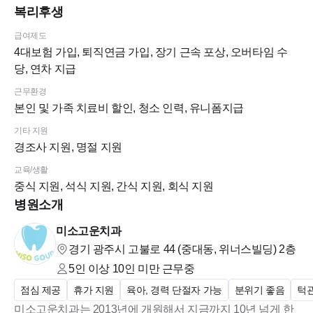
복리후생
급여제도
4대보험 가입, 퇴직연금 가입, 장기 근속 포상, 오버타임 수
당, 연차 지급
근무환경
본인 및 가족 치료비 할인, 청소 인력, 유니폼지급
기타 지원
경조사 지원, 명절 지원
교육/생활
중식 지원, 석식 지원, 간식 지원, 회식 지원
병원소개
미소고운치과
경기 광주시 고불로 44 (중대동, 위너스빌딩)
2층
5인 이상 10인 미만
근무중
점심 제공
휴가 지원
육아, 경력 단절자 가능
분위기 좋음
턱
미소고운치과는 2013년에 개원해서 지금까지 10년 넘게 한