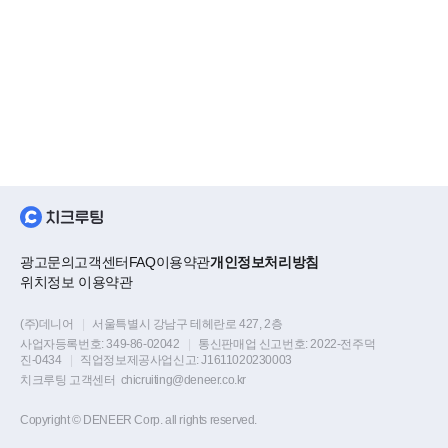
광고문의
고객센터
FAQ
이용약관
개인정보처리방침
위치정보 이용약관
(주)데니어
|
서울특별시 강남구 테헤란로 427, 2층
사업자등록번호:
349-86-02042
|
통신판매업 신고번호:
2022-전주덕
진-0434
|
직업정보제공사업신고:
J1611020230003
치크루팅 고객센터
chicruiting@deneer.co.kr
Copyright © DENEER Corp. all rights reserved.