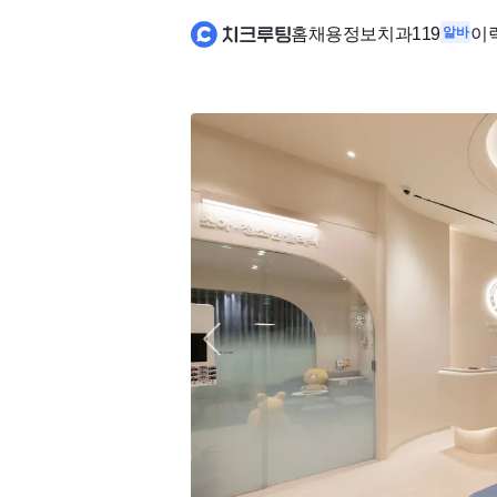
홈
채용정보
치과119
알바
이