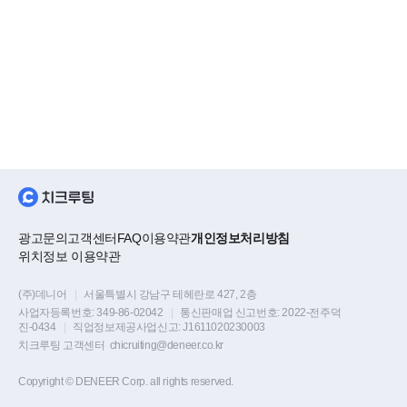
광고문의
고객센터
FAQ
이용약관
개인정보처리방침
위치정보 이용약관
(주)데니어
|
서울특별시 강남구 테헤란로 427, 2층
사업자등록번호:
349-86-02042
|
통신판매업 신고번호:
2022-전주덕
진-0434
|
직업정보제공사업신고:
J1611020230003
치크루팅 고객센터
chicruiting@deneer.co.kr
Copyright © DENEER Corp. all rights reserved.