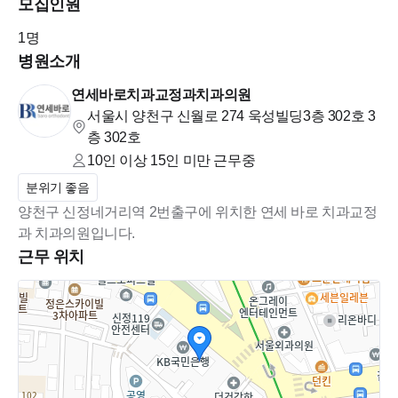
모집인원
■ 홈페이지
1
명
병원소개
http://www.ysbaromd.com
연세바로치과교정과치과의원
서울시 양천구 신월로 274 욱성빌딩3층 302호
3
■ 병원위치
층 302호
10인 이상 15인 미만
근무중
서울 양천구 신월로 274 욱성빌딩 3층 302호
분위기 좋음
양천구 신정네거리역 2번출구에 위치한 연세 바로 치과교정
2호선 신정네거리역 2번출구 국민은행 옆 건물 3층 도보 30초
과 치과의원입니다.
근무 위치