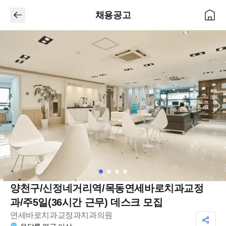
채용공고
양천구/신정네거리역/목동연세바로치과교정
과/주5일(36시간 근무) 데스크 모집
연세바로치과교정과치과의원