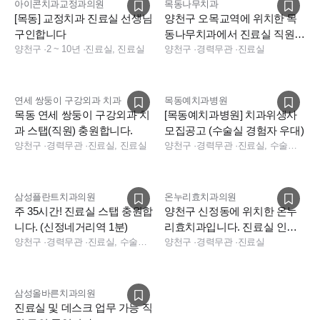
아이콘치과교정과의원
목동나무치과
[목동] 교정치과 진료실 선생님
양천구 오목교역에 위치한 목
구인합니다
동나무치과에서 진료실 직원
양천구
·
2 ~ 10년
·
진료실, 진료실
모집합니다
양천구
·
경력무관
·
진료실
연세 쌍둥이 구강외과 치과
목동예치과병원
목동 연세 쌍둥이 구강외과 치
[목동예치과병원] 치과위생사
과 스탭(직원) 충원합니다.
모집공고 (수술실 경험자 우대)
양천구
·
경력무관
·
진료실, 진료실
양천구
·
경력무관
·
진료실, 수술실, 수술실, 진료실
삼성플란트치과의원
온누리효치과의원
주 35시간! 진료실 스탭 충원합
양천구 신정동에 위치한 온누
니다. (신정네거리역 1분)
리효치과입니다. 진료실 인원
양천구
·
경력무관
·
진료실, 수술실, 진료실
충원합니다
양천구
·
경력무관
·
진료실
삼성올바른치과의원
진료실 및 데스크 업무 가능 직