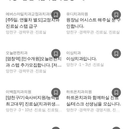
에버스마일치과교정과치과의원
유디치과의원
[주5일. 연월차 별도]교정치과
원장님 어시스트 해주실 분 구
진료실 스탭 급구
인합니다.
양천구
·
경력무관
·
진료실
양천구
·
경력무관
·
진료실, 진료실
오늘편한치과
이상치과
[염창역] [인수개원]오늘편한치
이상치과입니다.
과 스텝 추가모집합니다. [저년
양천구
·
1 ~ 3년
·
진료실
차 지원가능]
양천구
·
경력무관
·
진료실
이백점치과의원
하트온치과의원
[양천구/기숙사비지원/능력별
하트온치과와 함께하실 진료
최고대우] 진료실(치과위생사,
실/데스크 선생님을 모십니다.
조무사) 및 데스크(경력직) 모
양천구
·
3 ~ 10년
·
진료실, 진료팀장, 데스크, 진료실, 데스크, 데스크, 전화응대(CS)
양천구
·
경력무관
·
경영지원, 진료실, 보험청구, 데스크, 상담, 소독실, 수술실
집