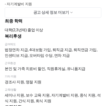
- 자기계발비 지원
- 식대지원 (점심, 저녁)
공고 상세 정보 더보기
- 간식 지원
최종 학력
- 생일 복지비+ 생일 연차 , 명절 복지비, 헬스 복지비
대학(2,3년제)
졸업 이상
■ 급여
복리후생
급여제도
*희망급여 기재 후 협의 가능합니다 * 최고대우!!
법정연차 지급, 4대보험 가입, 퇴직금 지급, 퇴직연금 가입,
인센티브 지급, 오버타임 수당, 연차 지급
■ 지원방법
근무환경
본인 및 가족 치료비 할인, 직원휴게실, 유니폼지급
치크루팅 지원해 주세요.
기타 지원
“연세바로치과교정과치과 목동점 / 데스크 지원” 기재해서 지원
경조사 지원, 명절 지원
해주시면 연락드리겠습니다^^
교육/생활
최고 대우 약속 드립니다~~
세미나 지원, 보수 교육 지원, 자기계발비 지원, 중식 지원, 석
식 지원, 간식 지원, 회식 지원