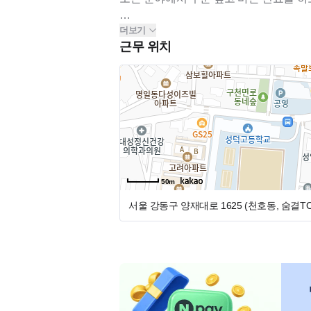
*체어마다 보조스툴
디어스와 함께하실 따뜻한 분들 환영합니다
더보기
디어스와 함께할 따뜻한 선생님을 모십니
근무 위치
<<<지원 접수 시 이력서, 자기소개서와 함
50m
서울 강동구 양재대로 1625 (천호동, 숨결TO