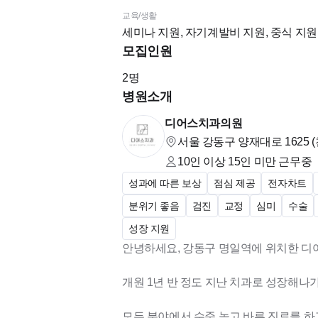
디지털, 아날로그 모두 경험하실 수 있습니
교육/생활
세미나 지원, 자기계발비 지원, 중식 지원,
5) 근무조건
모집인원
주 1회 야간, 월 1회 일요일 진료. (월 1회
주차, 연차 조정하여 자유롭게 사용하실 수
2
명
병원소개
오전 반차, 오후 반차 사용 가능합니다.
디어스치과의원
또한 복지 차원에서
서울 강동구 양재대로 1625 
추가로 월 1회씩 격주로 오전 오프, 오후 
10인 이상 15인 미만
근무중
성과에 따른 보상
점심 제공
전자차트
근무 조건은 협의 가능합니다.
분위기 좋음
검진
교정
심미
수술
*청소인력 & 소독인력
성장 지원
*원내기공실
안녕하세요, 강동구 명일역에 위치한 디
*소독실
개원 1년 반 정도 지난 치과로 성장해나
*쾌적한 스탭실/탈의실 (소독실과 분리)
*세탁기 2대/건조기
모든 분야에서 수준 높고 바른 진료를 하