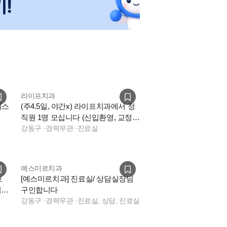
라이프치과
데스
(주4.5일, 야간x) 라이프치과에서 정
직원 1명 모십니다 (신입환영, 교정어
시경력우대)
강동구
·
경력무관
·
진료실
예스미르치과
호
[예스미르치과] 진료실/ 상담실장님
)
구인합니다
강동구
·
경력무관
·
진료실, 상담, 진료실