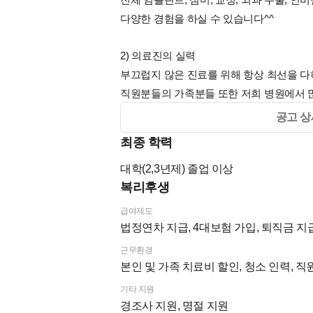
다양한 경험을 하실 수 있습니다^^
2) 의료진의 실력
부끄럽지 않은 진료를 위해 항상 최선을 다
직원분들의 가족분들 또한 저희 병원에서 
공고 상
3) 모던하고 고급스러운 인테리어
최종 학력
치과의 인테리어에 많은 공을 들였습니다.
인테리어가 중요한 건 아니지만,
대학(2,3년제)
졸업 이상
복리후생
그래도 깔끔하고 세련된 공간에서 일하면 기
급여제도
법정연차 지급, 4대보험 가입, 퇴직금 지
4) 덴트웹, 구강스캐너, 원내기공실
근무환경
디어스는 덴트웹을 사용하고 있습니다.
본인 및 가족 치료비 할인, 청소 인력, 
기타 지원
또한 케이스에 따라 구강 스캐너, 알지네이트
경조사 지원, 명절 지원