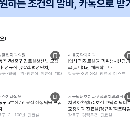
요!
임플란치과의원
서울굿닥터치과
동역 2번출구 진료실선생님 모십
[암사역]진료실(치과위생사)1명,
다. 정규직 (주5일,법정연차)
크(코디)1명 채용합니다
동구
·
경력무관
·
진료실, 진료실, 기타
강동구
·
2년 이상
·
진료실, 데스크
어스치과의원
서울닥터호치과교정과치과의원
동구 5호선 / 진료실 선생님을 모십
저년차환영!!/ 5호선 고덕역 닥터
다!
교정치과 진료실(정규직/파트타임
동구
·
2 ~ 100년
·
진료실
모십니다
강동구
·
경력무관
·
진료실