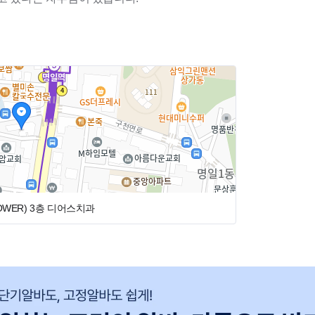
!
다!
께 희망 급여를 기재해주세요>>>
WER)
3층 디어스치과