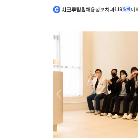
홈
채용정보
치과119
알바
이