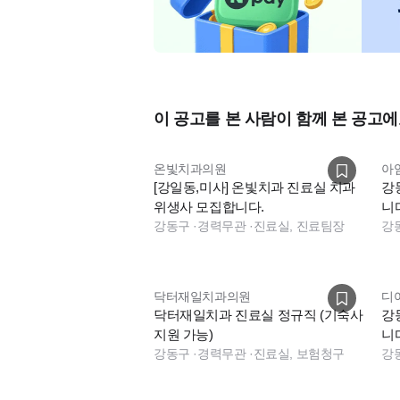
이 공고를 본 사람이 함께 본 공고에
온빛치과의원
아
[강일동,미사] 온빛치과 진료실 치과
강
위생사 모집합니다.
니
강동구
·
경력무관
·
진료실, 진료팀장
강
닥터재일치과의원
디
닥터재일치과 진료실 정규직 (기숙사
강
지원 가능)
니
강동구
·
경력무관
·
진료실, 보험청구
강