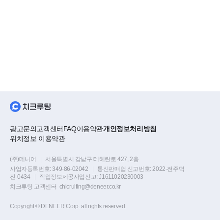
광고문의
고객센터
FAQ
이용약관
개인정보처리방침
위치정보 이용약관
(주)데니어
|
서울특별시 강남구 테헤란로 427, 2층
사업자등록번호:
349-86-02042
|
통신판매업 신고번호:
2022-전주덕
진-0434
|
직업정보제공사업신고:
J1611020230003
치크루팅 고객센터
chicruiting@deneer.co.kr
Copyright © DENEER Corp. all rights reserved.