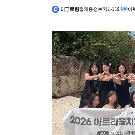
홈
채용정보
치과119
알바
이