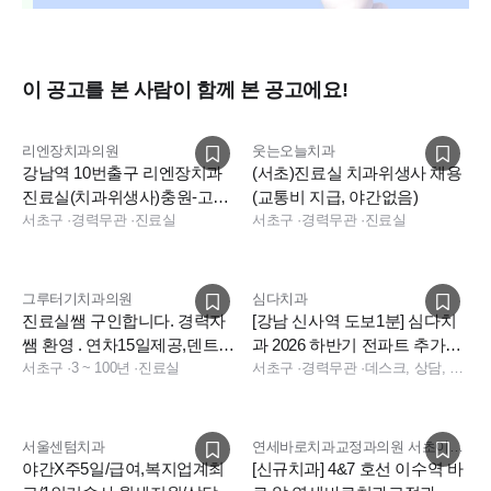
이 공고를 본 사람이 함께 본 공고에요!
리엔장치과의원
웃는오늘치과
강남역 10번출구 리엔장치과
(서초)진료실 치과위생사 채용
진료실(치과위생사)충원-고연
(교통비 지급, 야간없음)
차우대(기숙사 지원)
서초구
·
경력무관
·
진료실
서초구
·
경력무관
·
진료실
그루터기치과의원
심다치과
진료실쌤 구인합니다. 경력자
[강남 신사역 도보1분] 심다치
쌤 환영 . 연차15일제공,덴트웹
과 2026 하반기 전파트 추가채
사용
서초구
·
3 ~ 100년
·
진료실
용(법정연차,기숙사비 지원)
서초구
·
경력무관
·
데스크, 상담, 실장, 진료실, 진료팀장, 보험청구, 데스크, 상담, 실장, 보험청구, 데스크, 상담, 전화응대(CS), 보험청구, 실장
서울센텀치과
연세바로치과교정과의원 서초이수점
야간X주5일/급여,복지업계최
[신규치과] 4&7 호선 이수역 바