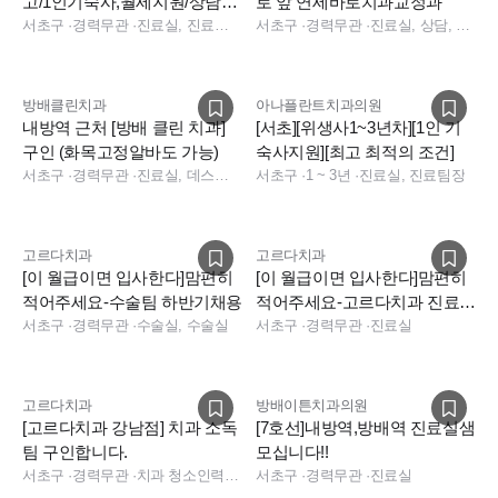
고/1인기숙사,월세지원/상담실
로 앞 연세바로치과교정과
장님,데스크,진료실 모십니다
서초구
·
경력무관
·
진료실, 진료팀장, 상담, 데스크, 상담, 데스크
서초구
·
경력무관
·
진료실, 상담, 실장, 총괄실장, 경영지원
방배클린치과
아나플란트치과의원
내방역 근처 [방배 클린 치과]
[서초][위생사1~3년차][1인 기
구인 (화목고정알바도 가능)
숙사지원][최고 최적의 조건]
서초구
·
경력무관
·
진료실, 데스크, 보험청구, 상담, 진료실
서초구
·
1 ~ 3년
·
진료실, 진료팀장
고르다치과
고르다치과
[이 월급이면 입사한다]맘편히
[이 월급이면 입사한다]맘편히
적어주세요-수술팀 하반기채용
적어주세요-고르다치과 진료팀
서초구
·
경력무관
·
수술실, 수술실
부팀장/스텝 하반기채용
서초구
·
경력무관
·
진료실
고르다치과
방배이튼치과의원
[고르다치과 강남점] 치과 소독
[7호선]내방역,방배역 진료실샘
팀 구인합니다.
모십니다!!
서초구
·
경력무관
·
치과 청소인력, 소독실
서초구
·
경력무관
·
진료실