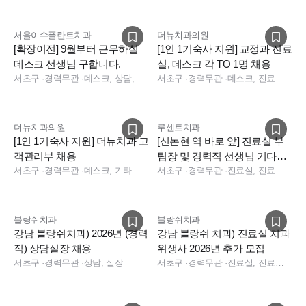
서울이수플란트치과
더뉴치과의원
[확장이전] 9월부터 근무하실
[1인 1기숙사 지원] 교정과 진료
데스크 선생님 구합니다.
실, 데스크 각 TO 1명 채용
서초구
·
경력무관
·
데스크, 상담, 데스크, 상담, 전화응대(CS)
서초구
·
경력무관
·
데스크, 진료실, 기타 직무
더뉴치과의원
루센트치과
[1인 1기숙사 지원] 더뉴치과 고
[신논현 역 바로 앞] 진료실 부
객관리부 채용
팀장 및 경력직 선생님 기다립
서초구
·
경력무관
·
데스크, 기타 직무, 데스크, 기타
니다.
서초구
·
경력무관
·
진료실, 진료팀장
블랑쉬치과
블랑쉬치과
강남 블랑쉬치과) 2026년 (경력
강남 블랑쉬 치과) 진료실 치과
직) 상담실장 채용
위생사 2026년 추가 모집
서초구
·
경력무관
·
상담, 실장
서초구
·
경력무관
·
진료실, 진료팀장