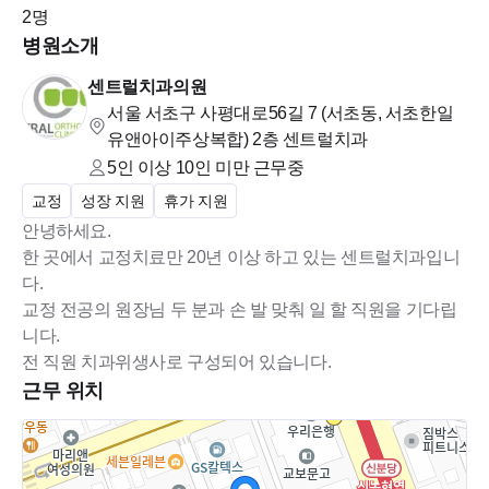
2
명
병원소개
주5일제 외 공휴일 모두 휴진
센트럴치과의원
서울 서초구 사평대로56길 7 (서초동, 서초한일
유앤아이주상복합)
2층 센트럴치과
5인 이상 10인 미만
근무중
교정
성장 지원
휴가 지원
안녕하세요.
한 곳에서 교정치료만 20년 이상 하고 있는 센트럴치과입니
다.
교정 전공의 원장님 두 분과 손 발 맞춰 일 할 직원을 기다립
니다.
근무 위치