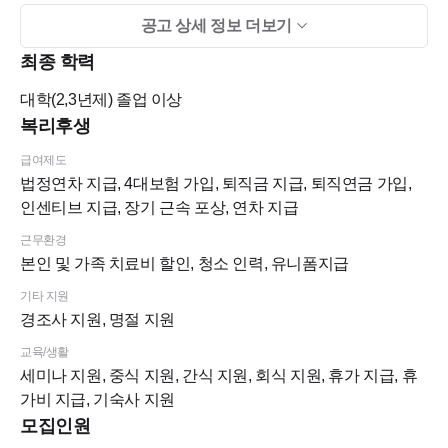
출산휴가 및 육아휴직 가능
공고 상세 정보 더보기
최종 학력
자기계발비 지원(세미나)
대학(2,3년제)
졸업 이상
복리후생
인센티브
급여제도
장기 근속시 포상 및 휴가
법정연차 지급, 4대보험 가입, 퇴직금 지급, 퇴직연금 가입,
인센티브 지급, 장기 근속 포상, 연차 지급
생일축하 케이크 및 축하금 지급
근무환경
본인 및 가족 치료비 할인, 청소 인력, 유니폼지급
4대보험
기타 지원
경조사 지원, 명절 지원
본인 및 가족 교정치료 혜택
교육/생활
세미나 지원, 중식 지원, 간식 지원, 회식 지원, 휴가 지급, 휴
전직원 치위생사로 구성
가비 지급, 기숙사 지원
모집인원
청소아주머니 계심