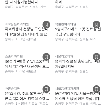
인. 재지원가능합니다
치과
송파구
·
경력무관
·
진료실, 진료팀장
송파구
·
경력무관
·
진료실
바로심는치과의원
맥클린치과의원
치과위생사 선생님 구인합니
<송파구> 데스크 및 진료실 선
다. (2호선 잠실새내역, 토요일
생님 구인합니다
& 야간진료 없음)
송파구
·
1 ~ 7년
·
진료실
송파구
·
경력무관
·
진료실, 데스크, 진료실, 데스크, 상담, 데스크, 기타, 상담, 전화응대(CS)
소중치과의원
서울리오치과
[문정역 4번출구 앞] 소중치과
송파역/진료실 충원(신입~4년
에서 치과위생사 선생님 모집
차)/월세지원
합니다! (1-3년차)
송파구
·
1 ~ 3년
·
진료실
송파구
·
경력무관
·
진료실
바른숨치과
서울용한치과의원
(주32시간, 주로 오후 근무) 바
[송파/위례/감일]서울용한치과
른숨 치과에서 진료실 스탭을
데스크 선생님 한분 모십니다!
모집합니다.
송파구
·
1 ~ 10년
·
진료실, 진료실
송파구
·
경력무관
·
데스크, 상담, 데스크, 상담, 데스크, 상담, 전화응대(CS)