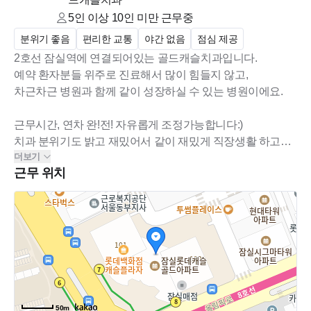
5인 이상 10인 미만
근무중
분위기 좋음
편리한 교통
야간 없음
점심 제공
2호선 잠실역에 연결되어있는 골드캐슬치과입니다.
예약 환자분들 위주로 진료해서 많이 힘들지 않고,
차근차근 병원과 함께 같이 성장하실 수 있는 병원이에요.
근무시간, 연차 완!전! 자유롭게 조정가능합니다:)
치과 분위기도 밝고 재밌어서 같이 재밌게 직장생활 하고싶
더보기
은 분들 오셨으면 좋겠습니다^^
근무 위치
50m