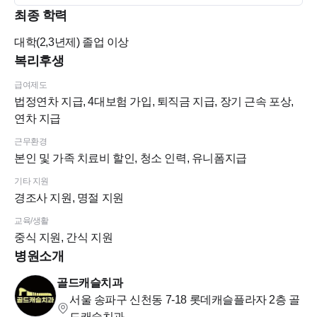
무 좋아요^_^
최종 학력
치크루팅 온라인 지원하시면 순차적으로 면접 날짜 연락을 드
대학(2,3년제)
졸업 이상
리겠습니다~^^
복리후생
좋은 인연이 되실 좋은 선생님들 많은 지원 부탁드립니다!
급여제도
법정연차 지급, 4대보험 가입, 퇴직금 지급, 장기 근속 포상,
연차 지급
♥♥♥♥♥♥♥♥♥♥♥♥♥♥♥♥♥♥♥♥♥♥♥♥♥♥♥♥♥♥♥♥♥♥♥♥♥♥♥♥♥♥♥♥♥♥♥♥♥
근무환경
대표원장님 2분과 직원들이 즐겁게 일하는 양심적인 치과를 만
본인 및 가족 치료비 할인, 청소 인력, 유니폼지급
들려고 노력하고 있습니다.
기타 지원
업무와 능력향상에 집중할 수 있도록 따뜻한 근무환경에서 일
경조사 지원, 명절 지원
하게 해드리겠습니다 :D
교육/생활
♥♥♥♥♥♥♥♥♥♥♥♥♥♥♥♥♥♥♥♥♥♥♥♥♥♥♥♥♥♥♥♥♥♥♥♥♥♥♥♥♥♥♥♥♥♥♥♥♥
중식 지원, 간식 지원
병원소개
골드캐슬치과
서울 송파구 신천동 7-18 롯데캐슬플라자 2층
골
드캐슬치과