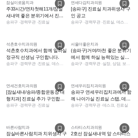
잠실이로움치과
연세다감치과의원
주33시간/연차첫해11개/잠실
[송파구] 진료실 치과위생사 구
새내역 좋은 분위기에서 진료
인 공고
실선생님 모십니다
송파구
·
경력무관
·
진료실
송파구
·
경력무관
·
진료실, 데스크, 보험청구, 수술실
석촌호수치과의원
서울더좋은치과
석촌호수치과에서 함께 일하실
(송파구)거여/마천 좋은 분위기
정규직 선생님 구인합니다.
에서 함께 하실 능력있는 실장
송파구
·
경력무관
·
진료실, 데스크, 실장
님 구인합니다
송파구
·
경력무관
·
실장, 상담, 보험청구
연세건호치과의원
연세우리집치과의원
[잠실새내/송파/종합운동장 대
송파구 연세우리집치과에서 함
형치과] 진료실 추가 구인합니
께 나아가실 진료실 스탭, 데스
다 / 대표원장 2인 진료
송파구
·
경력무관
·
진료실
크 코디네이터 구인 합니다.
송파구
·
경력무관
·
데스크, 진료실
바른사람치과
스타티스치과의원
잠실바른사람치과 치위생사 구
2호선 잠실새내역 앞 스타티스