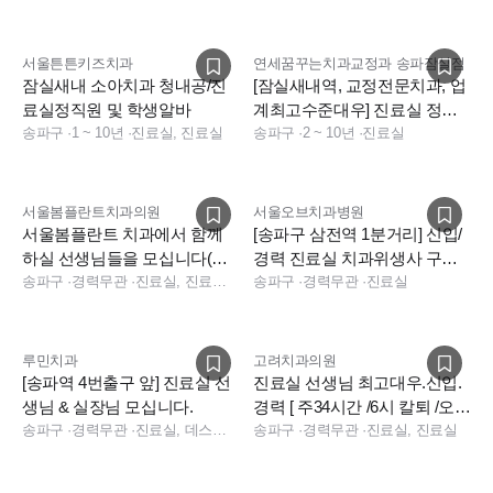
서울튼튼키즈치과
연세꿈꾸는치과교정과 송파잠실점
잠실새내 소아치과 청내공/진
[잠실새내역, 교정전문치과, 업
료실정직원 및 학생알바
계최고수준대우] 진료실 정규
송파구
·
1 ~ 10년
·
진료실, 진료실
직 선생님 모십니다
송파구
·
2 ~ 10년
·
진료실
서울봄플란트치과의원
서울오브치과병원
서울봄플란트 치과에서 함께
[송파구 삼전역 1분거리] 신입/
하실 선생님들을 모십니다(진
경력 진료실 치과위생사 구인
료실 증원)
송파구
·
경력무관
·
진료실, 진료팀장
월세지원/인센티브
송파구
·
경력무관
·
진료실
루민치과
고려치과의원
[송파역 4번출구 앞] 진료실 선
진료실 선생님 최고대우.신입.
생님 & 실장님 모십니다.
경력 [ 주34시간 /6시 칼퇴 /오버
송파구
·
경력무관
·
진료실, 데스크, 실장, 진료실, 데스크
타임없음]
송파구
·
경력무관
·
진료실, 진료실